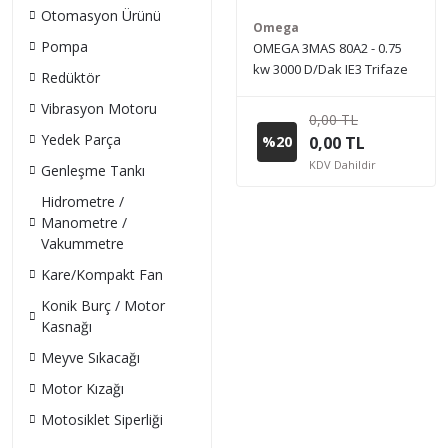
Otomasyon Ürünü
Omega
Pompa
OMEGA 3MAS 80A2 - 0.75
kw 3000 D/Dak IE3 Trifaze
Redüktör
Elektrik Motoru (Sipariş
Vibrasyon Motoru
vermeden önce stok bilgisi
0,00 TL
için lütfen bizimle iletişime
Yedek Parça
%20
0,00 TL
geçiniz.)
KDV Dahildir
Genleşme Tankı
Hidrometre /
Manometre /
Vakummetre
Kare/Kompakt Fan
Konik Burç / Motor
Kasnağı
Meyve Sıkacağı
Motor Kızağı
Motosiklet Siperliği