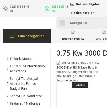
İletişim Bilgileri
0 (216) 364 46
0850 305 44
70
65
BİZ'den Kareler
Tüm Kategoriler
BORYAĞ POMPA
KONİK 
0.75 Kw 3000 D
Elektrik Motoru
Ev/Ofis, Mutfak/Banyo
Aspiratörü
Sanayi Tipi Aksiyal
Aspiratör, Fan ve
TÜKENDİ
Radyal Fan
Sanayi Tipi Vantilatör
Hırdavat / Nalburiye