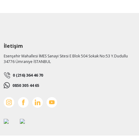
İletişim
Esenşehir Mahallesi İMES Sanayi Sitesi E Blok 504 Sokak No:53 Y.Dudullu
34776 Ümraniye İSTANBUL
0 (216) 364 46 70
0850 305 44 65