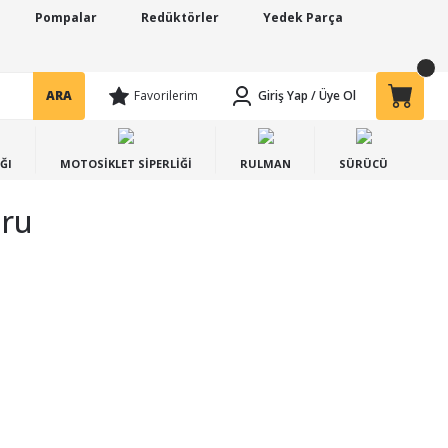
Pompalar
Redüktörler
Yedek Parça
ARA
Favorilerim
Giriş Yap
/
Üye Ol
ĞI
MOTOSİKLET SİPERLİĞİ
RULMAN
SÜRÜCÜ
oru