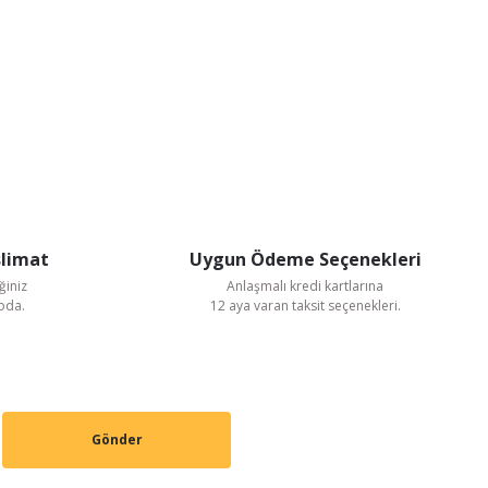
slimat
Uygun Ödeme Seçenekleri
ğiniz
Anlaşmalı kredi kartlarına
goda.
12 aya varan taksit seçenekleri.
Gönder