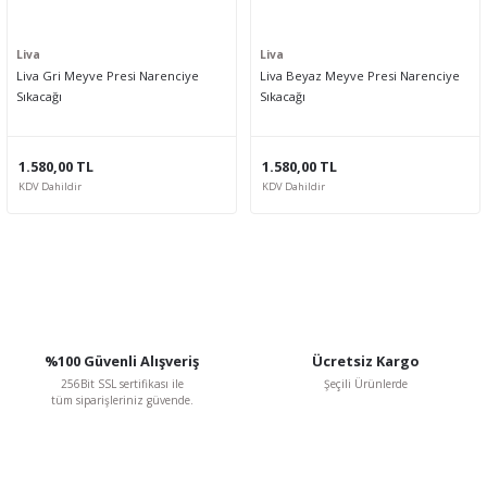
Liva
Liva
Liva Gri Meyve Presi Narenciye
Liva Beyaz Meyve Presi Narenciye
Sıkacağı
Sıkacağı
1.580,00 TL
1.580,00 TL
KDV Dahildir
KDV Dahildir
%100 Güvenli Alışveriş
Ücretsiz Kargo
256Bit SSL sertifikası ile
Şeçili Ürünlerde
tüm siparişleriniz güvende.