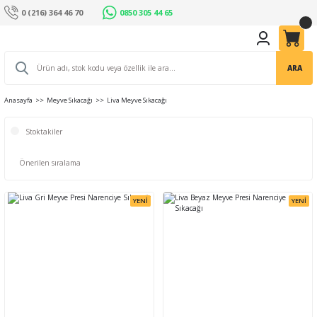
0 (216) 364 46 70
0850 305 44 65
ARA
Anasayfa
Meyve Sıkacağı
Liva Meyve Sıkacağı
Stoktakiler
YENİ
YENİ