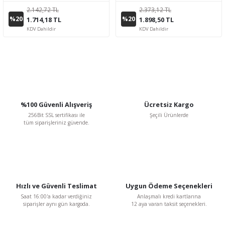
2.142,72 TL
2.373,12 TL
%20
%20
1.714,18 TL
1.898,50 TL
KDV Dahildir
KDV Dahildir
%100 Güvenli Alışveriş
Ücretsiz Kargo
256Bit SSL sertifikası ile
Şeçili Ürünlerde
tüm siparişleriniz güvende.
Hızlı ve Güvenli Teslimat
Uygun Ödeme Seçenekleri
Saat 16:00'a kadar verdiğiniz
Anlaşmalı kredi kartlarına
siparişler aynı gün kargoda.
12 aya varan taksit seçenekleri.