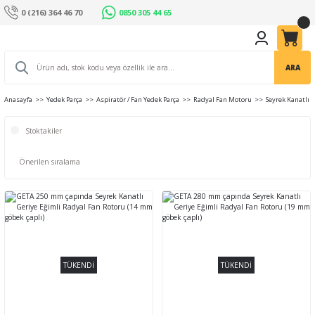
0 (216) 364 46 70
0850 305 44 65
ARA
Anasayfa
Yedek Parça
Aspiratör / Fan Yedek Parça
Radyal Fan Motoru
Seyrek Kanatlı G
Stoktakiler
TÜKENDİ
TÜKENDİ