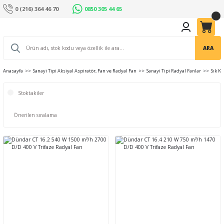
0 (216) 364 46 70
0850 305 44 65
ARA
Anasayfa
Sanayi Tipi Aksiyal Aspiratör, Fan ve Radyal Fan
Sanayi Tipi Radyal Fanlar
Sık K
Stoktakiler