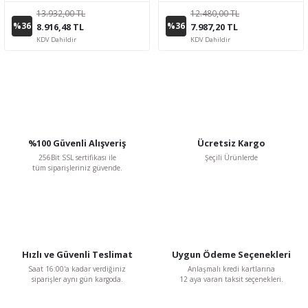
13.932,00 TL
12.480,00 TL
%36
%36
8.916,48 TL
7.987,20 TL
KDV Dahildir
KDV Dahildir
%100 Güvenli Alışveriş
Ücretsiz Kargo
256Bit SSL sertifikası ile
Şeçili Ürünlerde
tüm siparişleriniz güvende.
Hızlı ve Güvenli Teslimat
Uygun Ödeme Seçenekleri
Saat 16:00'a kadar verdiğiniz
Anlaşmalı kredi kartlarına
siparişler aynı gün kargoda.
12 aya varan taksit seçenekleri.