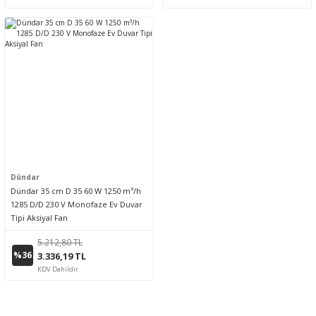
Dündar
Dündar 35 cm D 35 60 W 1250 m³/h
1285 D/D 230 V Monofaze Ev Duvar
Tipi Aksiyal Fan
5.212,80 TL
%36
3.336,19 TL
KDV Dahildir