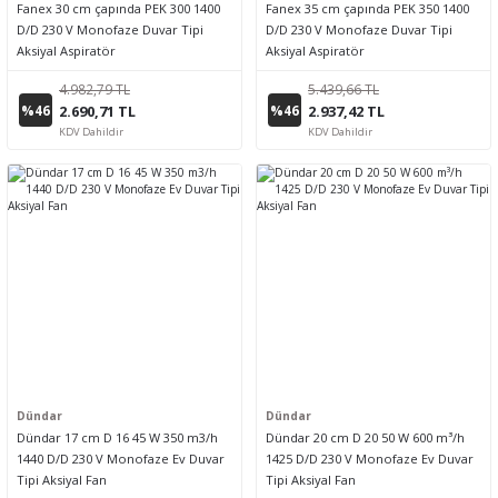
Fanex 30 cm çapında PEK 300 1400
Fanex 35 cm çapında PEK 350 1400
D/D 230 V Monofaze Duvar Tipi
D/D 230 V Monofaze Duvar Tipi
Aksiyal Aspiratör
Aksiyal Aspiratör
4.982,79 TL
5.439,66 TL
%46
%46
2.690,71 TL
2.937,42 TL
KDV Dahildir
KDV Dahildir
Dündar
Dündar
Dündar 17 cm D 16 45 W 350 m3/h
Dündar 20 cm D 20 50 W 600 m³/h
1440 D/D 230 V Monofaze Ev Duvar
1425 D/D 230 V Monofaze Ev Duvar
Tipi Aksiyal Fan
Tipi Aksiyal Fan