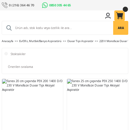
0 (216) 364 46 70
0850 305 44 65
ARA
Anasayfa
Ev/Ofis, Mutfak/Banyo Aspiratörü
Duvar Tipi Aspiratör
220 V Monofaze Duvar Ti
Stoktakiler