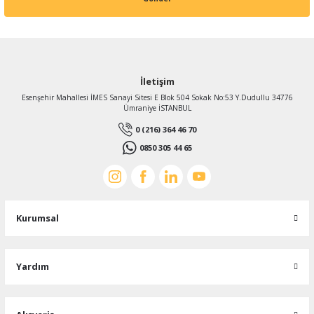
İletişim
Esenşehir Mahallesi İMES Sanayi Sitesi E Blok 504 Sokak No:53 Y.Dudullu 34776
Ümraniye İSTANBUL
0 (216) 364 46 70
0850 305 44 65
Kurumsal
Yardım