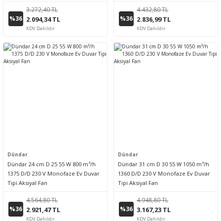
3.272,40 TL
4.432,80 TL
%36
%36
2.094,34 TL
2.836,99 TL
KDV Dahildir
KDV Dahildir
Dündar
Dündar
Dündar 24 cm D 25 55 W 800 m³/h
Dündar 31 cm D 30 55 W 1050 m³/h
1375 D/D 230 V Monofaze Ev Duvar
1360 D/D 230 V Monofaze Ev Duvar
Tipi Aksiyal Fan
Tipi Aksiyal Fan
4.564,80 TL
4.948,80 TL
%36
%36
2.921,47 TL
3.167,23 TL
KDV Dahildir
KDV Dahildir