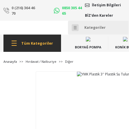
İletişim Bilgileri
0 (216) 364 46
0850 305 44
70
65
BİZ'den Kareler
Tüm Kategoriler
BORYAĞ POMPA
KONİK 
Anasayfa
Hırdavat / Nalburiye
Diğer