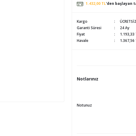
1.432,00 TL
'den başlayan ta
Kargo
ÜCRETSİ
Garanti Süresi
24 Ay
Fiyat
1.193,33
Havale
1.367,56 
Notlarınız
Notunuz