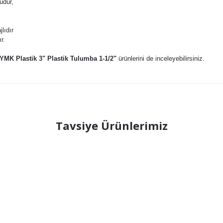
üdür,
lıdır
r.
YMK Plastik 3" Plastik Tulumba 1-1/2"
ürünlerini de inceleyebilirsiniz.
ğer konularda yetersiz gördüğünüz noktaları öneri formunu kullanarak tarafı
Tavsiye Ürünlerimiz
Bu ürüne ilk yorumu siz yapın!
Yorum Yaz