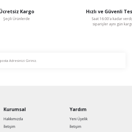
Ücretsiz Kargo
Hızlı ve Güvenli Te
Şeçili Ürünlerde
Saat 16:00'a kadar verdi
siparişler aynı gün kar
Gönder
 Su Tulumbası 1-1/2''
Kurumsal
Yardım
Hakkımızda
Yeni Üyelik
İletişim
İletişim