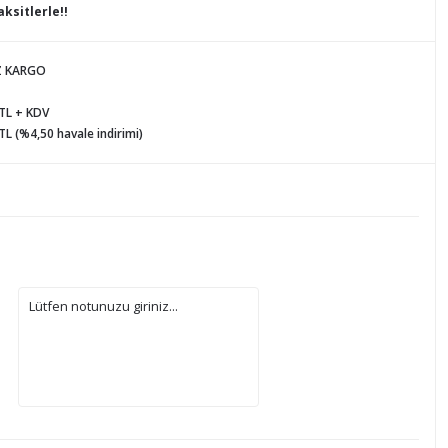
ksitlerle!!
Z KARGO
 TL + KDV
TL (%4,50 havale indirimi)