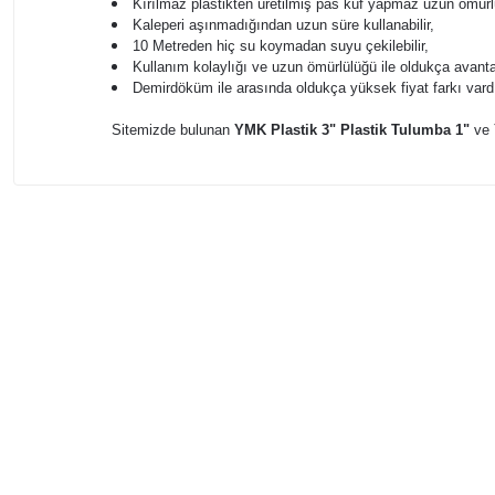
Kırılmaz plastikten üretilmiş pas küf yapmaz uzun ömürl
Kaleperi aşınmadığından uzun süre kullanabilir,
10 Metreden hiç su koymadan suyu çekilebilir,
Kullanım kolaylığı ve uzun ömürlülüğü ile oldukça avantaj
Demirdöküm ile arasında oldukça yüksek fiyat farkı vardı
Sitemizde bulunan
YMK Plastik 3" Plastik Tulumba 1"
ve
Bu ürünün fiyat bilgisi, resim, ürün açıklamalarında ve di
Görüş ve önerileriniz için teşekkür ederiz.
Ürün resmi kalitesiz, bozuk veya görüntülenemiyor.
AYNI GÜN
AYNI GÜN
Ürün açıklamasında eksik bilgiler bulunuyor.
KARGO
KARGO
Ürün bilgilerinde hatalar bulunuyor.
KARGO
KARGO
BEDAVA
BEDAVA
Ürün fiyatı diğer sitelerden daha pahalı.
Bu ürüne benzer farklı alternatifler olmalı.