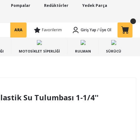
Pompalar
Redüktörler
Yedek Parça
ARA
Favorilerim
Giriş Yap
/
Üye Ol
ĞI
MOTOSİKLET SİPERLİĞİ
RULMAN
SÜRÜCÜ
Plastik Su Tulumbası 1-1/4''