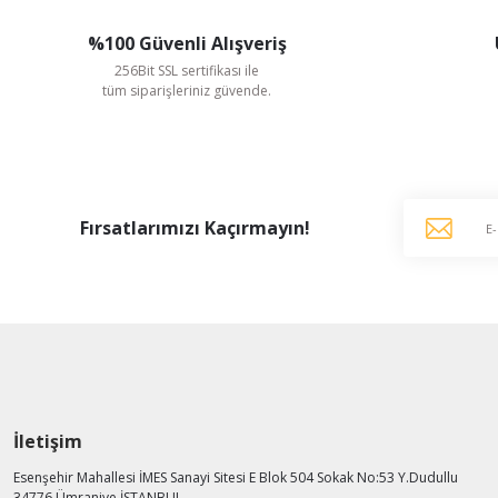
%100 Güvenli Alışveriş
256Bit SSL sertifikası ile
tüm siparişleriniz güvende.
YMK Plastik
YMK Plastik 3'' Plastik Su Tulumbası 1''
YMK Plastik
YMK Plastik 3'' Plastik
Fırsatlarımızı Kaçırmayın!
1.432,00 TL
1.432,00 TL
KDV Dahildir
KDV Dahildir
İletişim
Esenşehir Mahallesi İMES Sanayi Sitesi E Blok 504 Sokak No:53 Y.Dudullu
34776 Ümraniye İSTANBUL