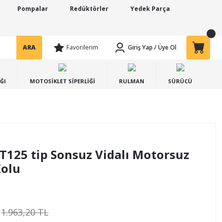
Pompalar
Redüktörler
Yedek Parça
ARA
Favorilerim
Giriş Yap
/
Üye Ol
ĞI
MOTOSİKLET SİPERLİĞİ
RULMAN
SÜRÜCÜ
ET125 tip Sonsuz Vidalı Motorsuz
Kolu
1.963,20 TL