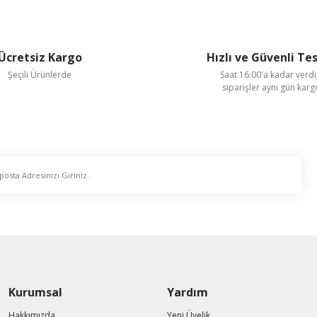
Gönder
Ücretsiz Kargo
Hızlı ve Güvenli Te
Şeçili Ürünlerde
Saat 16:00'a kadar verdi
siparişler aynı gün kar
Yılmaz Redüktör
Yılmaz EN125 - ET125 tip Sonsuz Vidalı Motorsuz Redüktör Çıkış Flanş
1.768,80 TL
%21
1.406,20 TL
KDV Dahildir
Kurumsal
Yardım
Hakkımızda
Yeni Üyelik