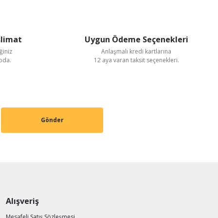
slimat
Uygun Ödeme Seçenekleri
ğiniz
Anlaşmalı kredi kartlarına
goda.
12 aya varan taksit seçenekleri.
Gönder
ı
Alışveriş
Mesafeli Satış Sözleşmesi