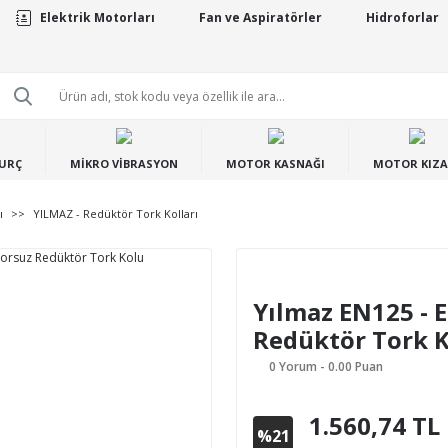
Elektrik Motorları
Fan ve Aspiratörler
Hidroforlar
BURÇ
MİKRO VİBRASYON
MOTOR KASNAĞI
MOTOR KIZA
ı
YILMAZ - Redüktör Tork Kolları
Yılmaz EN125 - 
Redüktör Tork 
0 Yorum - 0.00 Puan
1.560,74 TL
%21