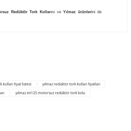
rsuz Redüktör Tork Kolları
nı ve
Yılmaz ürünleri
ni de
mıza iletebilirsiniz.
kolları fiyat listesi
yılmaz redüktör tork kolları fiyatları
arı
yılmaz en125 motorsuz redüktör tork kolu