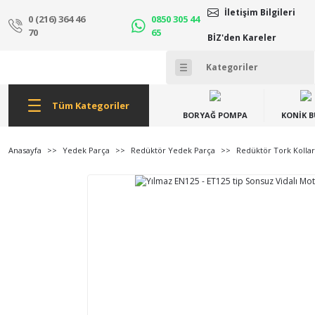
İletişim Bilgileri
0 (216) 364 46
0850 305 44
70
65
BİZ'den Kareler
Tüm Kategoriler
BORYAĞ POMPA
KONİK 
Anasayfa
Yedek Parça
Redüktör Yedek Parça
Redüktör Tork Kollar