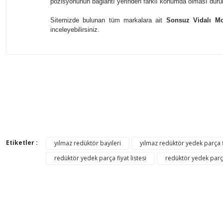
pozisyonunun bağlantı yerinden farklı konumda olması durum
Sitemizde bulunan tüm markalara ait
Sonsuz Vidalı Mo
inceleyebilirsiniz.
Bu ürünün fiyat bilgisi, resim, ürün açıklamalarında ve di
Görüş ve önerileriniz için teşekkür ederiz.
Ürün resmi kalitesiz, bozuk veya görüntülenemiyor.
AYNI GÜN
Ürün açıklamasında eksik bilgiler bulunuyor.
KARGO
Ürün bilgilerinde hatalar bulunuyor.
Etiketler :
yılmaz redüktör bayileri
yılmaz redüktör yedek parça fi
Ürün fiyatı diğer sitelerden daha pahalı.
redüktör yedek parça fiyat listesi
redüktör yedek parça
Bu ürüne benzer farklı alternatifler olmalı.