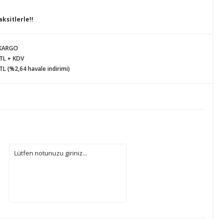
ksitlerle!!
 KARGO
 TL + KDV
TL (%2,64 havale indirimi)