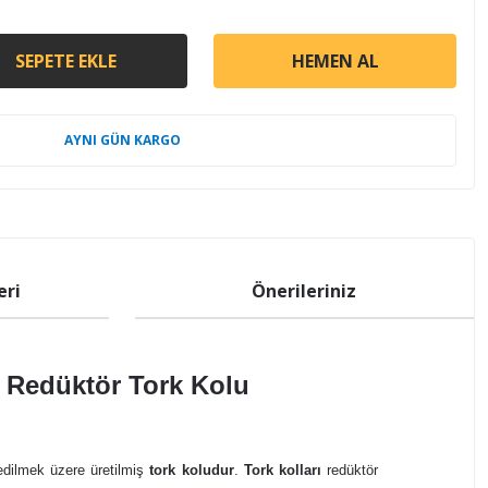
SEPETE EKLE
HEMEN AL
AYNI GÜN KARGO
eri
Önerileriniz
 Redüktör Tork Kolu
dilmek üzere üretilmiş
tork koludur
.
Tork kolları
redüktör