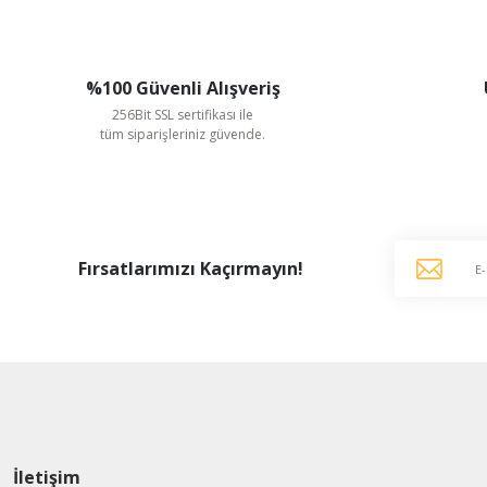
%100 Güvenli Alışveriş
256Bit SSL sertifikası ile
tüm siparişleriniz güvende.
Yılmaz Redüktör
Fırsatlarımızı Kaçırmayın!
Yılmaz EN125 - ET125 tip Sonsuz Vidalı Motorsuz Redüktör Çıkış Mili
1.870,80 TL
%21
1.487,29 TL
KDV Dahildir
İletişim