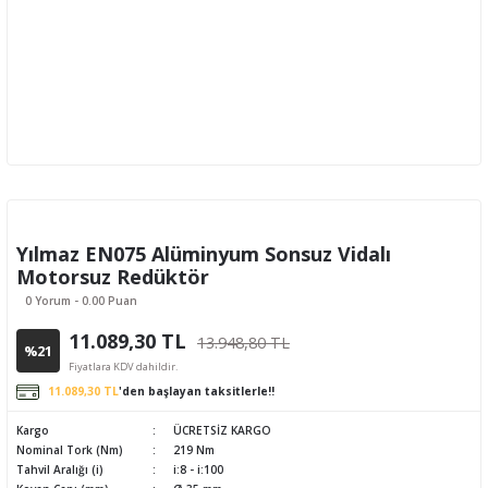
Yılmaz EN075 Alüminyum Sonsuz Vidalı
Motorsuz Redüktör
0 Yorum - 0.00 Puan
11.089,30 TL
13.948,80 TL
%21
Fiyatlara KDV dahildir.
11.089,30 TL
'den başlayan taksitlerle!!
Kargo
ÜCRETSİZ KARGO
Nominal Tork (Nm)
219 Nm
Tahvil Aralığı (i)
i:8 - i:100