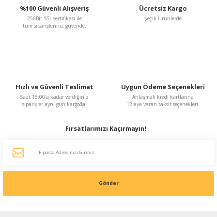
%100 Güvenli Alışveriş
Ücretsiz Kargo
Yılmaz Redüktör
256Bit SSL sertifikası ile
Şeçili Ürünlerde
Yılmaz EN075 - ET075 tip Sonsuz Vidalı Motorsuz Redüktör Çıkış Mili
tüm siparişleriniz güvende.
1.066,80 TL
%21
848,11 TL
KDV Dahildir
Hızlı ve Güvenli Teslimat
Uygun Ödeme Seçenekleri
Saat 16:00'a kadar verdiğiniz
Anlaşmalı kredi kartlarına
siparişler aynı gün kargoda.
12 aya varan taksit seçenekleri.
Fırsatlarımızı Kaçırmayın!
Gönder