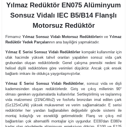
Yılmaz Redüktör
EN075 Alüminyum
Sonsuz Vidalı IEC B5/B14 Flanşlı
Motorsuz Redüktör
Firmamız
Yılmaz Sonsuz Vidalı Motorsuz Redüktörler
in ve
Yılmaz
Redüktör Yedek Parçaları
nın ana bayiliğini yapmaktadır.
Yılmaz E Serisi Sonsuz Vidalı Redüktörler
kompakt kullanımlar için
ufak hacimde yüksek tahvil oranları yapabilen sonsuz vida çark
grubundan oluşan redüktörlerdir. Genel çalışma prensibi nedeni ile
helisel dişlili redüktörlere göre verimleri düşüktür. Ancak çok ensek
bağlantı imkanı ile oldukça yaygınlaşmıştırlar.
Yılmaz E Serisi Sonsuz Vidalı Redüktörler
, sonsuz vida ve dişli
kademesinden oluşan redüktörlerdir. Giriş ve çıkış millerinin 90°
olması gereken uygulamalarda kullanılırlar. Sertleştirilmiş ve taşlanmış
vida malzemesi (21NiCrMo2) ve fosforlu bronzdan imal edilen çark
(Gz12SnCuNi) yüksek mukavemet ve verim sağlamaktadır. E serisi
redüktörler her yandan bağlanabilen değişebilir gövde sistemi ile
montaj kolaylığı ve esnekliği getirmektedir. Flanş ve çıkış mil
bağlantıları çok alternatifli montajlar için uygundur. E030'dan E080'e
kadar olan gövdelerde alüminyum enjeksiyon döküm, E100 ve E125