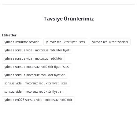
Bu ürünün fiyat bilgisi, resim, ürün açıklamalarında ve diğer
konularda yetersiz gördüğünüz noktaları öneri formunu kullanarak
tarafımıza iletebilirsiniz.
Tavsiye Ürünlerimiz
Görüş ve önerileriniz için teşekkür ederiz.
Etiketler :
Ürün resmi kalitesiz, bozuk veya görüntülenemiyor.
yılmaz redüktör bayileri
yılmaz redüktör fiyat listesi
yılmaz redüktör fiyatları
Ürün açıklamasında eksik bilgiler bulunuyor.
yılmaz sonsuz vidalı motorsuz redüktör fiyat
Ürün bilgilerinde hatalar bulunuyor.
yılmaz sonsuz vidalı motorsuz redüktör
Ürün fiyatı diğer sitelerden daha pahalı.
yılmaz sonsuz motorsuz redüktör fiyat listesi
Bu ürüne benzer farklı alternatifler olmalı.
yılmaz sonsuz motorsuz redüktör fiyatları
sonsuz vidalı motorsuz redüktör fiyat listesi
sonsuz vidalı motorsuz redüktör fiyatları
yılmaz en075 sonsuz vidalı motorsuz redüktör
Gönder