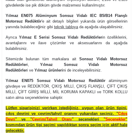
gövdelerde ise pik döküm gövde malzemesi kullanılmıştır.
Yılmaz EN075 Alüminyum Sonsuz Vidalı IEC B5/B14 Flanşlı
Motorsuz Redüktör
'e ait detaylı bilgileri yukarıda ürün görsellerinin
yanında bulabileceğiniz gibi
teknik tabloya
da aşağıda ulaşabilirsiniz.
Ayrıca
Yılmaz E Serisi Sonsuz Vidalı Redüktörler
in özelliklerini,
avantajlarını ve ilave çözümler ve aksesuarlarını da aşağıda
bulabilirsiniz.
Sitemizde bulunan tüm markalara ait
Sonsuz Vidalı Motorsuz
Redüktörler
i,
Yılmaz Sonsuz Vidalı Motorsuz
Redüktörler
i
ve
Yılmaz ürünleri
ni de inceleyebilirsiniz.
Yılmaz EN075 Sonsuz Vidalı Motorsuz Redüktör
alüminyum
gövdeye ve REDÜKTÖR, ÇIKIŞ MİLLİ, ÇIKIŞ FLANŞLI, ÇİFT ÇIKIŞ
MİLLİ, ÇİFT GİRİŞ MİLLİ, MİL KORUMA KAPAKLI ve TORK KOLLU
satın alma seçeneklerine sahiptir.
Lütfen siparişinizi verirken istediğiniz, uygun olan ürün tipini,
çıkış devrini ve çevrim/tahvil oranını yukarıdan seçiniz. "
Çıkış
Devri
" ve "
Çevrim/Tahvil Oranı
"
seçenekleri "
Seçenekler
"
kısmından ürün tipi seçimi yapıldıktan sonra seçim için aktif hale
gelecektir.