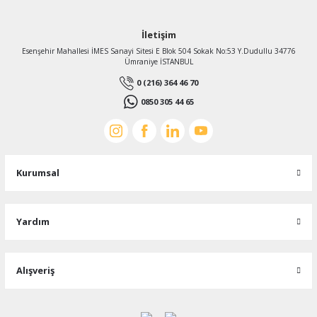
İletişim
Esenşehir Mahallesi İMES Sanayi Sitesi E Blok 504 Sokak No:53 Y.Dudullu 34776
Ümraniye İSTANBUL
0 (216) 364 46 70
Yılmaz Redüktör
0850 305 44 65
Yılmaz EN075 - ET075 tip Sonsuz Vidalı Motorsuz Redüktör Çıkış Flanşı
1.039,20 TL
Kurumsal
%21
826,16 TL
KDV Dahildir
Yardım
Alışveriş