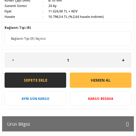
Kovan Çapı (mm)
Ø 35 mm
Garanti Süresi
24 Ay
Fiyat
11.624,00 TL + KDV
Havale
10.796,54 TL (%2,64 havale indirimi)
Bağlantı Tipi (R)
SEPETE EKLE
HEMEN AL
AYNI GÜN KARGO
KARGO BEDAVA
Ürün Bilgisi