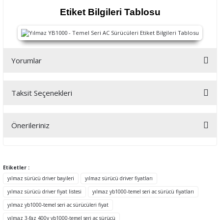
Etiket Bilgileri Tablosu
Yorumlar
Taksit Seçenekleri
Bu ürüne ilk yorumu siz yapın!
Önerileriniz
Yorum Yaz
Bu ürünün fiyat bilgisi, resim, ürün açıklamalarında ve diğer
konularda yetersiz gördüğünüz noktaları öneri formunu kullanarak
tarafımıza iletebilirsiniz.
Etiketler :
Görüş ve önerileriniz için teşekkür ederiz.
yılmaz sürücü driver bayileri
yılmaz sürücü driver fiyatları
yılmaz sürücü driver fiyat listesi
yılmaz yb1000-temel seri ac sürücü fiyatları
Ürün resmi kalitesiz, bozuk veya görüntülenemiyor.
yılmaz yb1000-temel seri ac sürücüleri fiyat
Ürün açıklamasında eksik bilgiler bulunuyor.
yılmaz 3-faz 400v yb1000-temel seri ac sürücü