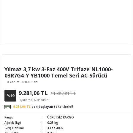
Yılmaz 3,7 kw 3-Faz 400V Trifaze NL1000-
03R7G4-Y YB1000 Temel Seri AC Sürücü
0 Yorum - 0.00 Puan
9.281,06 TL
11.387,81 TL
%19
Fiyatlara KDV dahildir.
9.281,06 TL
'den başlayan taksitlerle!!
Kargo
ÜCRETSİZ KARGO
Ağırlık (kg)
0,25 kg
Giriş Gerilimi
3-Faz 400V