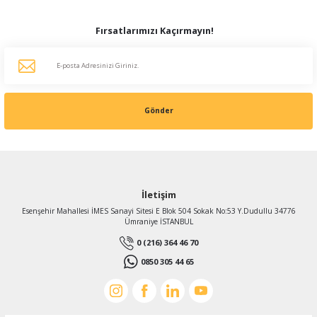
Fırsatlarımızı Kaçırmayın!
Gönder
İletişim
Esenşehir Mahallesi İMES Sanayi Sitesi E Blok 504 Sokak No:53 Y.Dudullu 34776
Ümraniye İSTANBUL
0 (216) 364 46 70
0850 305 44 65