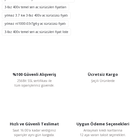
Ürün bilgilerinde hatalar bulunuyor.
3-faz 400v temel seri ac sürücüleri fiyatları
Ürün fiyatı diğer sitelerden daha pahalı.
yılmaz 3.7 kw 3-faz 400v ac sürücüsü fiyatı
Bu ürüne benzer farklı alternatifler olmalı.
yılmaz nl1000-03r7g4-y ac sürücüsü fiyatı
3-faz 400v temel seri ac sürücüleri fiyat liste
Gönder
%100 Güvenli Alışveriş
Ücretsiz Kargo
256Bit SSL sertifikası ile
Şeçili Ürünlerde
tüm siparişleriniz güvende.
Hızlı ve Güvenli Teslimat
Uygun Ödeme Seçenekleri
Saat 16:00'a kadar verdiğiniz
Anlaşmalı kredi kartlarına
siparişler aynı gün kargoda.
12 aya varan taksit seçenekleri.