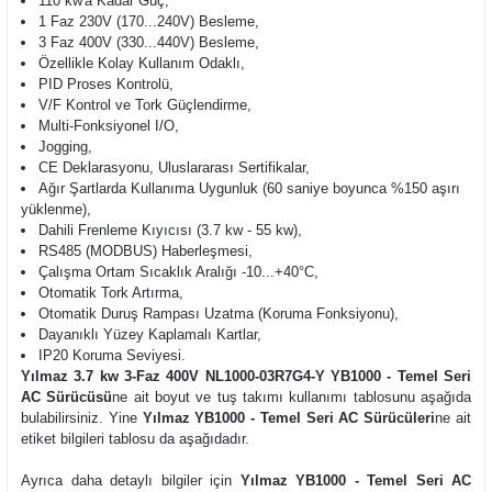
110 kw'a Kadar Güç,
1 Faz 230V (170...240V) Besleme,
3 Faz 400V (330...440V) Besleme,
Özellikle Kolay Kullanım Odaklı,
PID Proses Kontrolü,
V/F Kontrol ve Tork Güçlendirme,
Multi-Fonksiyonel I/O,
Jogging,
CE Deklarasyonu, Uluslararası Sertifikalar,
Ağır Şartlarda Kullanıma Uygunluk (60 saniye boyunca %150 aşırı
yüklenme),
Dahili Frenleme Kıyıcısı (3.7 kw - 55 kw),
RS485 (MODBUS) Haberleşmesi,
Çalışma Ortam Sıcaklık Aralığı -10...+40°C,
Otomatik Tork Artırma,
Otomatik Duruş Rampası Uzatma (Koruma Fonksiyonu),
Dayanıklı Yüzey Kaplamalı Kartlar,
IP20 Koruma Seviyesi.
Yılmaz 3.7 kw 3-Faz 400V NL1000-03R7G4-Y YB1000 - Temel Seri
AC Sürücüsü
ne ait boyut ve tuş takımı kullanımı tablosunu aşağıda
bulabilirsiniz. Yine
Yılmaz YB1000 - Temel Seri AC Sürücüleri
ne ait
etiket bilgileri tablosu da aşağıdadır.
Ayrıca daha detaylı bilgiler için
Yılmaz YB1000 - Temel Seri AC