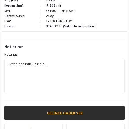
Güç (kW)
3,7 kw
Koruma Sınıfı
IP 20 Sınıfı
Seri
YB1000 - Temel Seri
Garanti Süresi
24 Ay
Fiyat
172,94 EUR + KDV
Havale
8.863,42 TL (%4,50 havale indirimi)
Notlarınız
Notunuz
GELINCE HABER VER