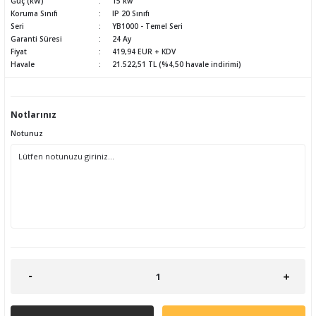
Güç (kW)
15 kw
Koruma Sınıfı
IP 20 Sınıfı
Seri
YB1000 - Temel Seri
Garanti Süresi
24 Ay
Fiyat
419,94 EUR + KDV
Havale
21.522,51 TL (%4,50 havale indirimi)
Notlarınız
Notunuz