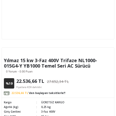
Yılmaz 15 kw 3-Faz 400V Trifaze NL1000-
015G4-Y YB1000 Temel Seri AC Sürücü
0 Yorum - 0.00 Puan
22.536,66 TL
27.652,34 TL
%19
Fiyatlara KDV dahildir.
22.536,66 TL
'den başlayan taksitlerle!!
Kargo
ÜCRETSİZ KARGO
Ağırlık (kg)
0,25 kg
Giriş Gerilimi
3-Faz 400V