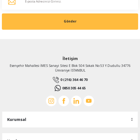
Gönder
İletişim
Esenşehir Mahallesi İMES Sanayi Sitesi E Blok 504 Sokak No:53 Y.Dudullu 34776
Ümraniye İSTANBUL
0 (216) 364 46 70
0850 305 44 65
Kurumsal