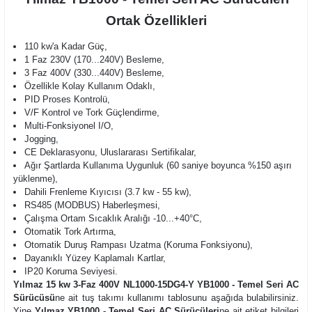
Ortak Özellikleri
110 kw'a Kadar Güç,
1 Faz 230V (170...240V) Besleme,
3 Faz 400V (330...440V) Besleme,
Özellikle Kolay Kullanım Odaklı,
PID Proses Kontrolü,
V/F Kontrol ve Tork Güçlendirme,
Multi-Fonksiyonel I/O,
Jogging,
CE Deklarasyonu, Uluslararası Sertifikalar,
Ağır Şartlarda Kullanıma Uygunluk (60 saniye boyunca %150 aşırı
yüklenme),
Dahili Frenleme Kıyıcısı (3.7 kw - 55 kw),
RS485 (MODBUS) Haberleşmesi,
Çalışma Ortam Sıcaklık Aralığı -10...+40°C,
Otomatik Tork Artırma,
Otomatik Duruş Rampası Uzatma (Koruma Fonksiyonu),
Dayanıklı Yüzey Kaplamalı Kartlar,
IP20 Koruma Seviyesi.
Yılmaz 15 kw 3-Faz 400V NL1000-15DG4-Y YB1000 - Temel Seri AC
Sürücüsü
ne ait tuş takımı kullanımı tablosunu aşağıda bulabilirsiniz.
Yine
Yılmaz YB1000 - Temel Seri AC Sürücüleri
ne ait etiket bilgileri