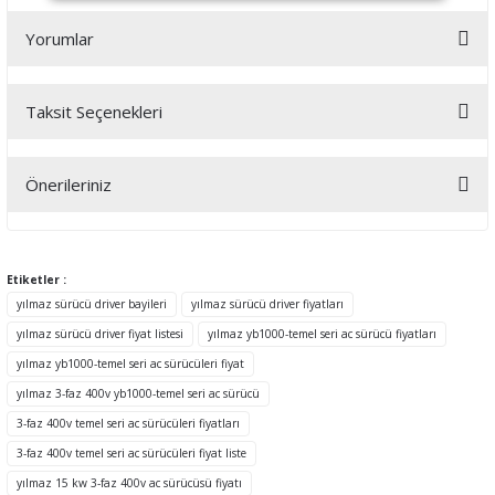
Yorumlar
Taksit Seçenekleri
Bu ürüne ilk yorumu siz yapın!
Önerileriniz
Yorum Yaz
Bu ürünün fiyat bilgisi, resim, ürün açıklamalarında ve diğer
konularda yetersiz gördüğünüz noktaları öneri formunu kullanarak
tarafımıza iletebilirsiniz.
Etiketler :
Görüş ve önerileriniz için teşekkür ederiz.
yılmaz sürücü driver bayileri
yılmaz sürücü driver fiyatları
yılmaz sürücü driver fiyat listesi
yılmaz yb1000-temel seri ac sürücü fiyatları
Ürün resmi kalitesiz, bozuk veya görüntülenemiyor.
yılmaz yb1000-temel seri ac sürücüleri fiyat
Ürün açıklamasında eksik bilgiler bulunuyor.
yılmaz 3-faz 400v yb1000-temel seri ac sürücü
Ürün bilgilerinde hatalar bulunuyor.
3-faz 400v temel seri ac sürücüleri fiyatları
Ürün fiyatı diğer sitelerden daha pahalı.
3-faz 400v temel seri ac sürücüleri fiyat liste
Bu ürüne benzer farklı alternatifler olmalı.
yılmaz 15 kw 3-faz 400v ac sürücüsü fiyatı