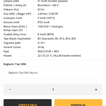
Çalışma Şekli
S1 Sınıfı (Sürekli Çalışma)
Elektrik | Voltaj (V)
Monofaze / 220 V
Frekans (Hz)
50 Hz
Güç (kW) | Beygir (HP)
2,20 kw / 3,00 HP
İzolasyon Sınıfı
F Sınıfı (155°C)
Koruma Sınıfı
IP55 Sınıfı
Motor Devri (D/D) |
1430 D/D / 4 Kutuplu
Kutup Sayısı (P)
Sıcaklık Artışı Sınırı
B Sınıfı (80°K)
Yapı Biçimi Seçenekleri
B3 (Standart), B5, B14, B34, B35
Soğutma Şekli
IC 411
Garanti Süresi
24 Ay
Fiyat
692,52 EUR + KDV
Havale
22.121,33 TL (%2,00 havale indirimi)
Bağlantı Tipi (EM)
SEPETE EKLE
HEMEN AL