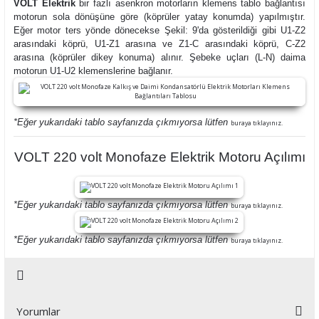
VOLT Elektrik
bir fazlı asenkron motorların klemens tablo bağlantısı
motorun sola dönüşüne göre (köprüler yatay konumda) yapılmıştır.
Eğer motor ters yönde dönecekse Şekil: 9'da gösterildiği gibi U1-Z2
arasındaki köprü, U1-Z1 arasına ve Z1-C arasındaki köprü, C-Z2
arasına (köprüler dikey konuma) alınır. Şebeke uçları (L-N) daima
motorun U1-U2 klemenslerine bağlanır.
*Eğer yukarıdaki tablo sayfanızda çıkmıyorsa lütfen
buraya tıklayınız.
VOLT 220 volt Monofaze Elektrik Motoru Açılımı
*Eğer yukarıdaki tablo sayfanızda çıkmıyorsa lütfen
buraya tıklayınız.
*Eğer yukarıdaki tablo sayfanızda çıkmıyorsa lütfen
buraya tıklayınız.
Yorumlar