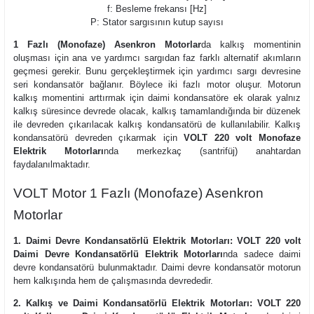
f: Besleme frekansı [Hz]
P: Stator sargısının kutup sayısı
1 Fazlı (Monofaze) Asenkron Motorlar
da kalkış momentinin
oluşması için ana ve yardımcı sargıdan faz farklı alternatif akımların
geçmesi gerekir. Bunu gerçekleştirmek için yardımcı sargı devresine
seri kondansatör bağlanır. Böylece iki fazlı motor oluşur. Motorun
kalkış momentini arttırmak için daimi kondansatöre ek olarak yalnız
kalkış süresince devrede olacak, kalkış tamamlandığında bir düzenek
ile devreden çıkarılacak kalkış kondansatörü de kullanılabilir. Kalkış
kondansatörü devreden çıkarmak için
VOLT 220 volt Monofaze
Elektrik Motorları
nda merkezkaç (santrifüj) anahtardan
faydalanılmaktadır.
VOLT Motor 1 Fazlı (Monofaze) Asenkron
Motorlar
1. Daimi Devre Kondansatörlü Elektrik Motorları:
VOLT 220 volt
Daimi Devre Kondansatörlü Elektrik Motorları
nda sadece daimi
devre kondansatörü bulunmaktadır. Daimi devre kondansatör motorun
hem kalkışında hem de çalışmasında devrededir.
2. Kalkış ve Daimi Kondansatörlü Elektrik Motorları:
VOLT 220