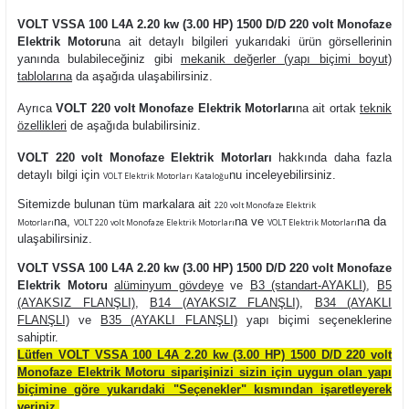
VOLT VSSA 100 L4A 2.20 kw (3.00 HP) 1500 D/D 220 volt Monofaze
Elektrik Motoru
na ait detaylı bilgileri yukarıdaki ürün görsellerinin
yanında bulabileceğiniz gibi
mekanik değerler (yapı biçimi boyut)
tablolarına
da aşağıda ulaşabilirsiniz.
Ayrıca
VOLT 220 volt Monofaze Elektrik Motorları
na ait ortak
teknik
özellikleri
de aşağıda bulabilirsiniz.
VOLT 220 volt Monofaze Elektrik Motorları
hakkında daha fazla
detaylı bilgi için
nu inceleyebilirsiniz.
VOLT Elektrik Motorları Kataloğu
Sitemizde bulunan tüm markalara ait
220 volt Monofaze Elektrik
na
,
na ve
na da
Motorları
VOLT 220 volt Monofaze Elektrik Motorları
VOLT Elektrik Motorları
ulaşabilirsiniz.
VOLT VSSA 100 L4A 2.20 kw (3.00 HP) 1500 D/D 220 volt Monofaze
Elektrik Motoru
alüminyum gövdeye
ve
B3 (standart-AYAKLI)
,
B5
(AYAKSIZ FLANŞLI)
,
B14 (AYAKSIZ FLANŞLI)
,
B34 (AYAKLI
FLANŞLI)
ve
B35 (AYAKLI FLANŞLI)
yapı biçimi seçeneklerine
sahiptir.
Lütfen VOLT VSSA 100 L4A 2.20 kw (3.00 HP) 1500 D/D 220 volt
Monofaze Elektrik Motoru siparişinizi sizin için uygun olan yapı
biçimine göre yukarıdaki "Seçenekler" kısmından işaretleyerek
veriniz.