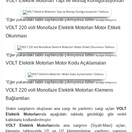
VOLT Elektrik Motorları Yapı ve Montaj Konfigürasyonları
*Eğer yukarıdaki tablo sayfanızda çıkmıyorsa lütfen
buraya tıklayınız.
VOLT 220 volt Monofaze Elektrik Motorları Motor Etiketi
Okunması
*Eğer yukarıdaki tablo sayfanızda çıkmıyorsa lütfen
buraya tıklayınız.
VOLT Elektrik Motorları Motor Kodu Açıklamaları
*Eğer yukarıdaki tablo sayfanızda çıkmıyorsa lütfen
buraya tıklayınız.
VOLT 220 volt Monofaze Elektrik Motorları Klemens
Bağlantıları
Stator sargılarını oluşturan ana sargı ile yardımcı sargı uçları
VOLT
Elektrik Motorları
nda aşağıdaki tabloda görüldüğü gibi renkli
kablolarla kodlandırılmıştır.
VOLT Elektrik Motorları
nda ana sargının (Siyah-Mavi) uçları,
klemens tablosunda U1 ve U2 klemenslerine, yardımcı sargının