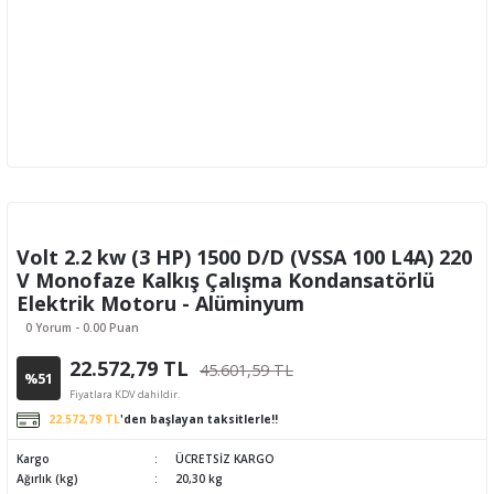
Volt 2.2 kw (3 HP) 1500 D/D (VSSA 100 L4A) 220
V Monofaze Kalkış Çalışma Kondansatörlü
Elektrik Motoru - Alüminyum
0 Yorum - 0.00 Puan
22.572,79 TL
45.601,59 TL
%51
Fiyatlara KDV dahildir.
22.572,79 TL
'den başlayan taksitlerle!!
Kargo
ÜCRETSİZ KARGO
Ağırlık (kg)
20,30 kg