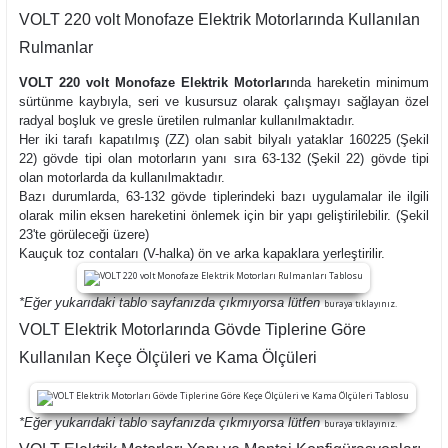
VOLT 220 volt Monofaze Elektrik Motorlarında Kullanılan
Rulmanlar
VOLT 220 volt Monofaze Elektrik Motorları
nda hareketin minimum
sürtünme kaybıyla, seri ve kusursuz olarak çalışmayı sağlayan özel
radyal boşluk ve gresle üretilen rulmanlar kullanılmaktadır.
Her iki tarafı kapatılmış (ZZ) olan sabit bilyalı yataklar 160225 (Şekil
22) gövde tipi olan motorların yanı sıra 63-132 (Şekil 22) gövde tipi
olan motorlarda da kullanılmaktadır.
Bazı durumlarda, 63-132 gövde tiplerindeki bazı uygulamalar ile ilgili
olarak milin eksen hareketini önlemek için bir yapı geliştirilebilir. (Şekil
23'te görüleceği üzere)
Kauçuk toz contaları (V-halka) ön ve arka kapaklara yerleştirilir.
*Eğer yukarıdaki tablo sayfanızda çıkmıyorsa lütfen
buraya tıklayınız.
VOLT Elektrik Motorlarında Gövde Tiplerine Göre
Kullanılan Keçe Ölçüleri ve Kama Ölçüleri
*Eğer yukarıdaki tablo sayfanızda çıkmıyorsa lütfen
buraya tıklayınız.