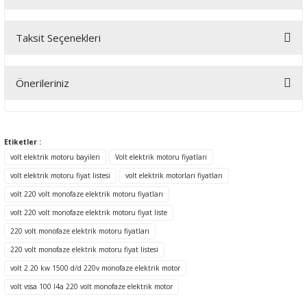
Taksit Seçenekleri
Bu ürüne ilk yorumu siz yapın!
Önerileriniz
Yorum Yaz
Bu ürünün fiyat bilgisi, resim, ürün açıklamalarında ve diğer
konularda yetersiz gördüğünüz noktaları öneri formunu kullanarak
tarafımıza iletebilirsiniz.
Etiketler :
Görüş ve önerileriniz için teşekkür ederiz.
volt elektrik motoru bayileri
Volt elektrik motoru fiyatları
volt elektrik motoru fiyat listesi
volt elektrik motorları fiyatları
Ürün resmi kalitesiz, bozuk veya görüntülenemiyor.
volt 220 volt monofaze elektrik motoru fiyatları
Ürün açıklamasında eksik bilgiler bulunuyor.
volt 220 volt monofaze elektrik motoru fiyat liste
Ürün bilgilerinde hatalar bulunuyor.
220 volt monofaze elektrik motoru fiyatları
Ürün fiyatı diğer sitelerden daha pahalı.
220 volt monofaze elektrik motoru fiyat listesi
Bu ürüne benzer farklı alternatifler olmalı.
volt 2.20 kw 1500 d/d 220v monofaze elektrik motor
volt vssa 100 l4a 220 volt monofaze elektrik motor