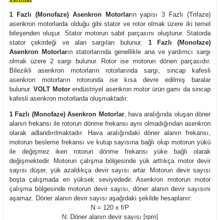
1 Fazlı (Monofaze) Asenkron Motorlar
ın yapısı 3 Fazlı (Trifaze)
asenkron motorlarda olduğu gibi stator ve rotor olmak üzere iki temel
bileşenden oluşur. Stator motorun sabit parçasını oluşturur. Statorda
stator çekirdeği ve alan sargıları bulunur.
1 Fazlı (Monofaze)
Asenkron Motorlar
ın statorlarında genellikle ana ve yardımcı sargı
olmak üzere 2 sargı bulunur. Rotor ise motorun dönen parçasıdır.
Bilezikli asenkron motorların rotorlarında sargı, sincap kafesli
asenkron motorların rotorunda ise kısa devre edilmiş baralar
bulunur.
VOLT Motor
endüstriyel asenkron motor ürün gamı da sincap
kafesli asenkron motorlarda oluşmaktadır.
1 Fazlı (Monofaze) Asenkron Motorlar
, hava aralığında oluşan döner
alanın frekansı ile rotorun dönme frekansı aynı olmadığından asenkron
olarak adlandırılmaktadır. Hava aralığındaki döner alanın frekansı,
motorun besleme frekansı ve kutup sayısına bağlı olup motorun yükü
ile değişmez iken rotorun dönme frekansı yüke bağlı olarak
değişmektedir. Motorun çalışma bölgesinde yük arttıkça motor devir
sayısı düşer, yük azaldıkça devir sayısı artar. Motorun devir sayısı
boşta çalışmada en yüksek seviyededir. Asenkron motorun motor
çalışma bölgesinde motorun devir sayısı, döner alanın devir sayısını
aşamaz. Döner alanın devir sayısı aşağıdaki şekilde hesaplanır:
N = 120 x f/P
N: Döner alanın devir sayısı [rpm]