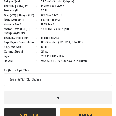
Çalışma Şekli
S1 Sınıfı (Sürekli Çalışma)
Elektrik | Voltaj (V)
Monofaze / 220 V
Frekans (Hz)
50 Hz
Güç (kW) | Beygir (HP)
0,37 kw / 1/2 HP
İzolasyon Sınıfı
F Sınıfı (155°C)
Koruma Sınıfı
IP55 Sınıfı
Motor Devri (D/D) |
1320 D/D / 4 Kutuplu
Kutup Sayısı (P)
Sıcaklık Artışı Sınırı
B Sınıfı (80°K)
Yapı Biçimi Seçenekleri
B3 (Standart), B5, B14, B34, B35
Soğutma Şekli
IC 411
Garanti Süresi
24 Ay
Fiyat
299,11 EUR + KDV
Havale
9.554,54 TL (%2,00 havale indirimi)
Bağlantı Tipi (EM)
SEPETE EKLE
HEMEN AL