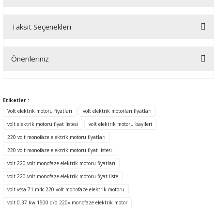
Taksit Seçenekleri
Bu ürüne ilk yorumu siz yapın!
Önerileriniz
Yorum Yaz
Bu ürünün fiyat bilgisi, resim, ürün açıklamalarında ve diğer
konularda yetersiz gördüğünüz noktaları öneri formunu kullanarak
tarafımıza iletebilirsiniz.
Etiketler :
Görüş ve önerileriniz için teşekkür ederiz.
Volt elektrik motoru fiyatları
volt elektrik motorları fiyatları
volt elektrik motoru fiyat listesi
volt elektrik motoru bayileri
Ürün resmi kalitesiz, bozuk veya görüntülenemiyor.
220 volt monofaze elektrik motoru fiyatları
Ürün açıklamasında eksik bilgiler bulunuyor.
220 volt monofaze elektrik motoru fiyat listesi
Ürün bilgilerinde hatalar bulunuyor.
volt 220 volt monofaze elektrik motoru fiyatları
Ürün fiyatı diğer sitelerden daha pahalı.
volt 220 volt monofaze elektrik motoru fiyat liste
Bu ürüne benzer farklı alternatifler olmalı.
volt vssa 71 m4c 220 volt monofaze elektrik motoru
volt 0.37 kw 1500 d/d 220v monofaze elektrik motor