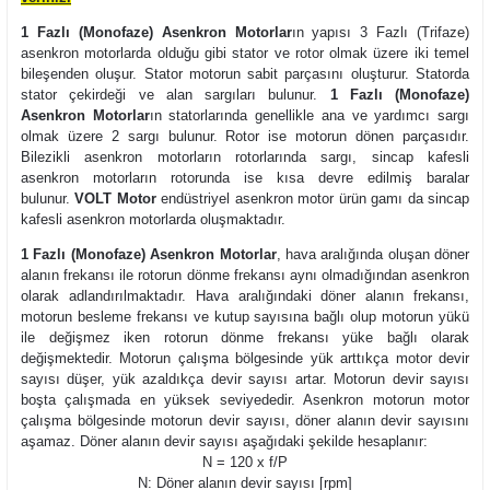
1 Fazlı (Monofaze) Asenkron Motorlar
ın yapısı 3 Fazlı (Trifaze)
asenkron motorlarda olduğu gibi stator ve rotor olmak üzere iki temel
bileşenden oluşur. Stator motorun sabit parçasını oluşturur. Statorda
stator çekirdeği ve alan sargıları bulunur.
1 Fazlı (Monofaze)
Asenkron Motorlar
ın statorlarında genellikle ana ve yardımcı sargı
olmak üzere 2 sargı bulunur. Rotor ise motorun dönen parçasıdır.
Bilezikli asenkron motorların rotorlarında sargı, sincap kafesli
asenkron motorların rotorunda ise kısa devre edilmiş baralar
bulunur.
VOLT Motor
endüstriyel asenkron motor ürün gamı da sincap
kafesli asenkron motorlarda oluşmaktadır.
1 Fazlı (Monofaze) Asenkron Motorlar
, hava aralığında oluşan döner
alanın frekansı ile rotorun dönme frekansı aynı olmadığından asenkron
olarak adlandırılmaktadır. Hava aralığındaki döner alanın frekansı,
motorun besleme frekansı ve kutup sayısına bağlı olup motorun yükü
ile değişmez iken rotorun dönme frekansı yüke bağlı olarak
değişmektedir. Motorun çalışma bölgesinde yük arttıkça motor devir
sayısı düşer, yük azaldıkça devir sayısı artar. Motorun devir sayısı
boşta çalışmada en yüksek seviyededir. Asenkron motorun motor
çalışma bölgesinde motorun devir sayısı, döner alanın devir sayısını
aşamaz. Döner alanın devir sayısı aşağıdaki şekilde hesaplanır:
N = 120 x f/P
N: Döner alanın devir sayısı [rpm]