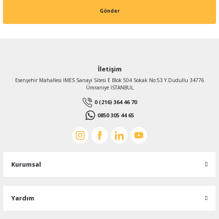
Gönder
İletişim
Esenşehir Mahallesi İMES Sanayi Sitesi E Blok 504 Sokak No:53 Y.Dudullu 34776
Ümraniye İSTANBUL
0 (216) 364 46 70
0850 305 44 65
Kurumsal
Yardım