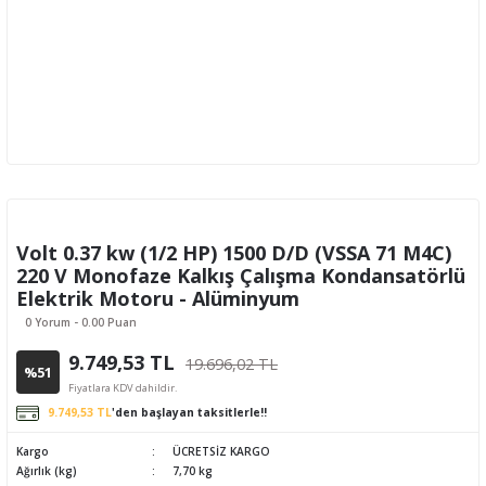
Volt 0.37 kw (1/2 HP) 1500 D/D (VSSA 71 M4C)
220 V Monofaze Kalkış Çalışma Kondansatörlü
Elektrik Motoru - Alüminyum
0 Yorum - 0.00 Puan
9.749,53 TL
19.696,02 TL
%51
Fiyatlara KDV dahildir.
9.749,53 TL
'den başlayan taksitlerle!!
Kargo
ÜCRETSİZ KARGO
Ağırlık (kg)
7,70 kg