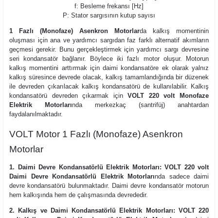
f: Besleme frekansı [Hz]
P: Stator sargısının kutup sayısı
1 Fazlı (Monofaze) Asenkron Motorlar
da kalkış momentinin
oluşması için ana ve yardımcı sargıdan faz farklı alternatif akımların
geçmesi gerekir. Bunu gerçekleştirmek için yardımcı sargı devresine
seri kondansatör bağlanır. Böylece iki fazlı motor oluşur. Motorun
kalkış momentini arttırmak için daimi kondansatöre ek olarak yalnız
kalkış süresince devrede olacak, kalkış tamamlandığında bir düzenek
ile devreden çıkarılacak kalkış kondansatörü de kullanılabilir. Kalkış
kondansatörü devreden çıkarmak için
VOLT 220 volt Monofaze
Elektrik Motorları
nda merkezkaç (santrifüj) anahtardan
faydalanılmaktadır.
VOLT Motor 1 Fazlı (Monofaze) Asenkron
Motorlar
1. Daimi Devre Kondansatörlü Elektrik Motorları:
VOLT 220 volt
Daimi Devre Kondansatörlü Elektrik Motorları
nda sadece daimi
devre kondansatörü bulunmaktadır. Daimi devre kondansatör motorun
hem kalkışında hem de çalışmasında devrededir.
2. Kalkış ve Daimi Kondansatörlü Elektrik Motorları:
VOLT 220