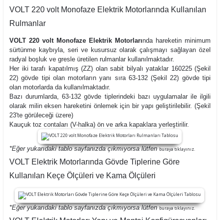
VOLT 220 volt Monofaze Elektrik Motorlarında Kullanılan
Rulmanlar
VOLT 220 volt Monofaze Elektrik Motorları
nda hareketin minimum
sürtünme kaybıyla, seri ve kusursuz olarak çalışmayı sağlayan özel
radyal boşluk ve gresle üretilen rulmanlar kullanılmaktadır.
Her iki tarafı kapatılmış (ZZ) olan sabit bilyalı yataklar 160225 (Şekil
22) gövde tipi olan motorların yanı sıra 63-132 (Şekil 22) gövde tipi
olan motorlarda da kullanılmaktadır.
Bazı durumlarda, 63-132 gövde tiplerindeki bazı uygulamalar ile ilgili
olarak milin eksen hareketini önlemek için bir yapı geliştirilebilir. (Şekil
23'te görüleceği üzere)
Kauçuk toz contaları (V-halka) ön ve arka kapaklara yerleştirilir.
*Eğer yukarıdaki tablo sayfanızda çıkmıyorsa lütfen
buraya tıklayınız.
VOLT Elektrik Motorlarında Gövde Tiplerine Göre
Kullanılan Keçe Ölçüleri ve Kama Ölçüleri
*Eğer yukarıdaki tablo sayfanızda çıkmıyorsa lütfen
buraya tıklayınız.