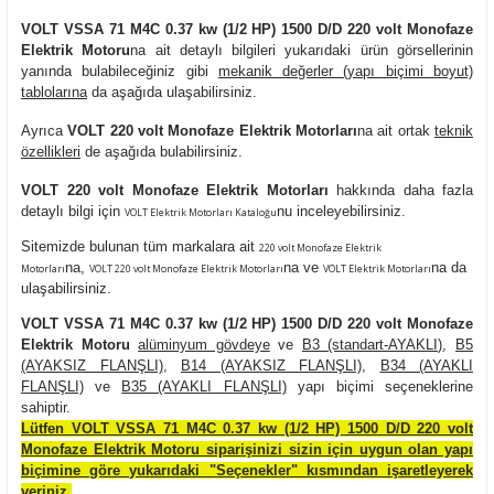
VOLT VSSA 71 M4C 0.37 kw (1/2 HP) 1500 D/D 220 volt Monofaze
Elektrik Motoru
na ait detaylı bilgileri yukarıdaki ürün görsellerinin
yanında bulabileceğiniz gibi
mekanik değerler (yapı biçimi boyut)
tablolarına
da aşağıda ulaşabilirsiniz.
Ayrıca
VOLT 220 volt Monofaze Elektrik Motorları
na ait ortak
teknik
özellikleri
de aşağıda bulabilirsiniz.
VOLT 220 volt Monofaze Elektrik Motorları
hakkında daha fazla
detaylı bilgi için
nu inceleyebilirsiniz.
VOLT Elektrik Motorları Kataloğu
Sitemizde bulunan tüm markalara ait
220 volt Monofaze Elektrik
na
,
na ve
na da
Motorları
VOLT 220 volt Monofaze Elektrik Motorları
VOLT Elektrik Motorları
ulaşabilirsiniz.
VOLT VSSA 71 M4C 0.37 kw (1/2 HP) 1500 D/D 220 volt Monofaze
Elektrik Motoru
alüminyum gövdeye
ve
B3 (standart-AYAKLI)
,
B5
(AYAKSIZ FLANŞLI)
,
B14 (AYAKSIZ FLANŞLI)
,
B34 (AYAKLI
FLANŞLI)
ve
B35 (AYAKLI FLANŞLI)
yapı biçimi seçeneklerine
sahiptir.
Lütfen VOLT VSSA 71 M4C 0.37 kw (1/2 HP) 1500 D/D 220 volt
Monofaze Elektrik Motoru siparişinizi sizin için uygun olan yapı
biçimine göre yukarıdaki "Seçenekler" kısmından işaretleyerek
veriniz.