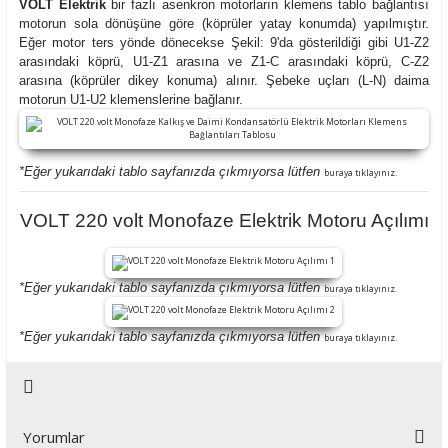
VOLT Elektrik
bir fazlı asenkron motorların klemens tablo bağlantısı
motorun sola dönüşüne göre (köprüler yatay konumda) yapılmıştır.
Eğer motor ters yönde dönecekse Şekil: 9'da gösterildiği gibi U1-Z2
arasındaki köprü, U1-Z1 arasına ve Z1-C arasındaki köprü, C-Z2
arasına (köprüler dikey konuma) alınır. Şebeke uçları (L-N) daima
motorun U1-U2 klemenslerine bağlanır.
*Eğer yukarıdaki tablo sayfanızda çıkmıyorsa lütfen
buraya tıklayınız.
VOLT 220 volt Monofaze Elektrik Motoru Açılımı
*Eğer yukarıdaki tablo sayfanızda çıkmıyorsa lütfen
buraya tıklayınız.
*Eğer yukarıdaki tablo sayfanızda çıkmıyorsa lütfen
buraya tıklayınız.
Yorumlar