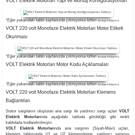
VOLT Elektrik Motorları Yapı ve Montaj Konfigürasyonları
*Eğer yukarıdaki tablo sayfanızda çıkmıyorsa lütfen
buraya tıklayınız.
VOLT 220 volt Monofaze Elektrik Motorları Motor Etiketi
Okunması
*Eğer yukarıdaki tablo sayfanızda çıkmıyorsa lütfen
buraya tıklayınız.
VOLT Elektrik Motorları Motor Kodu Açıklamaları
*Eğer yukarıdaki tablo sayfanızda çıkmıyorsa lütfen
buraya tıklayınız.
VOLT 220 volt Monofaze Elektrik Motorları Klemens
Bağlantıları
Stator sargılarını oluşturan ana sargı ile yardımcı sargı uçları
VOLT
Elektrik Motorları
nda aşağıdaki tabloda görüldüğü gibi renkli
kablolarla kodlandırılmıştır.
VOLT Elektrik Motorları
nda ana sargının (Siyah-Mavi) uçları,
klemens tablosunda U1 ve U2 klemenslerine, yardımcı sargının