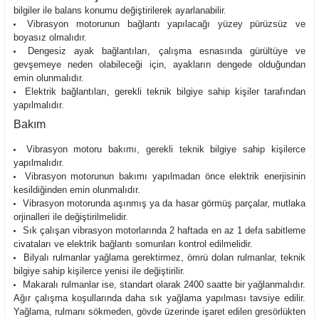
bilgiler ile balans konumu değiştirilerek ayarlanabilir.
Vibrasyon motorunun bağlantı yapılacağı yüzey pürüzsüz ve
boyasız olmalıdır.
Dengesiz ayak bağlantıları, çalışma esnasında gürültüye ve
gevşemeye neden olabileceği için, ayakların dengede olduğundan
emin olunmalıdır.
Elektrik bağlantıları, gerekli teknik bilgiye sahip kişiler tarafından
yapılmalıdır.
Bakım
Vibrasyon motoru bakımı, gerekli teknik bilgiye sahip kişilerce
yapılmalıdır.
Vibrasyon motorunun bakımı yapılmadan önce elektrik enerjisinin
kesildiğinden emin olunmalıdır.
Vibrasyon motorunda aşınmış ya da hasar görmüş parçalar, mutlaka
orjinalleri ile değiştirilmelidir.
Sık çalışan vibrasyon motorlarında 2 haftada en az 1 defa sabitleme
civataları ve elektrik bağlantı somunları kontrol edilmelidir.
Bilyalı rulmanlar yağlama gerektirmez, ömrü dolan rulmanlar, teknik
bilgiye sahip kişilerce yenisi ile değiştirilir.
Makaralı rulmanlar ise, standart olarak 2400 saatte bir yağlanmalıdır.
Ağır çalışma koşullarında daha sık yağlama yapılması tavsiye edilir.
Yağlama, rulmanı sökmeden, gövde üzerinde işaret edilen gresörlükten