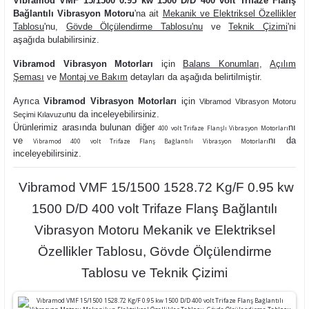
Vibramod VMF 15/1500 0.95 kw 1500 D/D 400 volt Trifaze Flanş
Bağlantılı Vibrasyon Motoru
'na ait
Mekanik ve Elektriksel Özellikler
Tablosu
'nu,
Gövde Ölçülendirme Tablosu'nu
ve
Teknik Çizimi
'ni
aşağıda bulabilirsiniz.
Vibramod Vibrasyon Motorları
için
Balans Konumları
,
Açılım
Şeması
ve
Montaj ve Bakım
detayları da aşağıda belirtilmiştir.
Ayrıca
Vibramod Vibrasyon Motorları
için
Vibramod Vibrasyon Motoru
nu da inceleyebilirsiniz.
Seçimi Kılavuzu
Ürünlerimiz arasında bulunan diğer
nı
400 volt Trifaze Flanşlı Vibrasyon Motorları
ve
nı da
Vibramod 400 volt Trifaze Flanş Bağlantılı Vibrasyon Motorları
inceleyebilirsiniz.
Vibramod VMF 15/1500 1528.72 Kg/F 0.95 kw
1500 D/D 400 volt Trifaze Flanş Bağlantılı
Vibrasyon Motoru Mekanik ve Elektriksel
Özellikler Tablosu, Gövde Ölçülendirme
Tablosu ve Teknik Çizimi