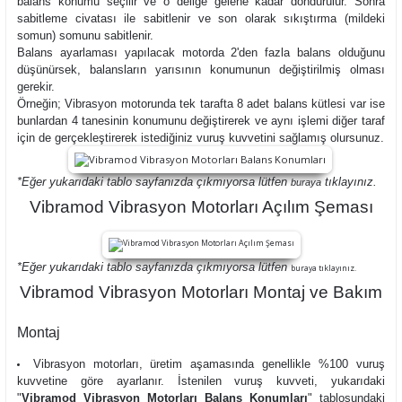
balans konumu seçilir ve o deliğe gelene kadar döndürülür. Sonra
sabitleme civatası ile sabitlenir ve son olarak sıkıştırma (mildeki
somun) somunu sabitlenir.
Balans ayarlaması yapılacak motorda 2'den fazla balans olduğunu
düşünürsek, balansların yarısının konumunun değiştirilmiş olması
gerekir.
Örneğin; Vibrasyon motorunda tek tarafta 8 adet balans kütlesi var ise
bunlardan 4 tanesinin konumunu değiştirerek ve aynı işlemi diğer taraf
için de gerçekleştirerek istediğiniz vuruş kuvvetini sağlamış olursunuz.
*Eğer yukarıdaki tablo sayfanızda çıkmıyorsa lütfen
tıklayınız.
buraya
Vibramod Vibrasyon Motorları Açılım Şeması
*Eğer yukarıdaki tablo sayfanızda çıkmıyorsa lütfen
buraya tıklayınız.
Vibramod Vibrasyon Motorları Montaj ve Bakım
Montaj
Vibrasyon motorları, üretim aşamasında genellikle %100 vuruş
kuvvetine göre ayarlanır. İstenilen vuruş kuvveti, yukarıdaki
"
Vibramod Vibrasyon Motorları Balans Konumları
" tablosundaki