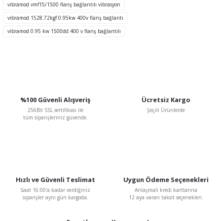
Ürün bilgilerinde hatalar bulunuyor.
vibramod vmf15/1500 flanş bağlantılı vibrasyon
Ürün fiyatı diğer sitelerden daha pahalı.
vibramod 1528.72kgf 0.95kw 400v flanş bağlantı
Bu ürüne benzer farklı alternatifler olmalı.
vibramod 0.95 kw 1500dd 400 v flanş bağlantılı
Gönder
%100 Güvenli Alışveriş
Ücretsiz Kargo
256Bit SSL sertifikası ile
Şeçili Ürünlerde
tüm siparişleriniz güvende.
Hızlı ve Güvenli Teslimat
Uygun Ödeme Seçenekleri
Saat 16:00'a kadar verdiğiniz
Anlaşmalı kredi kartlarına
siparişler aynı gün kargoda.
12 aya varan taksit seçenekleri.