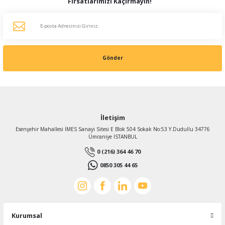
Fırsatlarımızı Kaçırmayın!
Gönder
İletişim
Esenşehir Mahallesi İMES Sanayi Sitesi E Blok 504 Sokak No:53 Y.Dudullu 34776
Ümraniye İSTANBUL
0 (216) 364 46 70
0850 305 44 65
Kurumsal