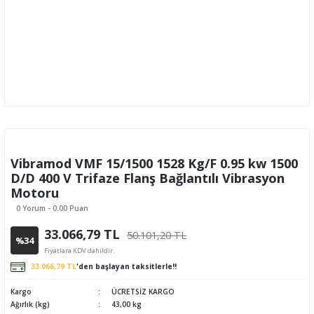
Vibramod VMF 15/1500 1528 Kg/F 0.95 kw 1500
D/D 400 V Trifaze Flanş Bağlantılı Vibrasyon
Motoru
0 Yorum - 0.00 Puan
33.066,79 TL
50.101,20 TL
%34
Fiyatlara KDV dahildir.
33.066,79 TL
'den başlayan taksitlerle!!
Kargo
ÜCRETSİZ KARGO
Ağırlık (kg)
43,00 kg