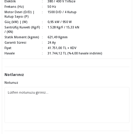
Elektrik
380 / 400 V Trifaze
Frekans (Hz)
50 Hz
Motor Devri (D/D) |
1500 D/D / 4 Kutup
Kutup Sayısı (P)
Güç (kW) | (W)
0,95 kW / 950 W
Santrüfüj Kuvveti (Kg/F)
1.528 Kg/F / 15,33 kN
/ (KN)
Statik Moment (kgmm)
621,49 Kgmm
Garanti Süresi
24 Ay
Fiyat
41.751,00 TL + KDV
Havale
31.744,12 TL (%4,00 havale indirimi)
Notlarınız
Notunuz