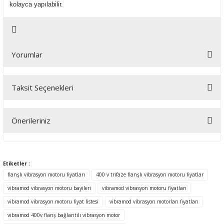
kolayca yapılabilir.
Yorumlar
Taksit Seçenekleri
Bu ürüne ilk yorumu siz yapın!
Önerileriniz
Yorum Yaz
Bu ürünün fiyat bilgisi, resim, ürün açıklamalarında ve diğer
konularda yetersiz gördüğünüz noktaları öneri formunu kullanarak
tarafımıza iletebilirsiniz.
Etiketler :
Görüş ve önerileriniz için teşekkür ederiz.
flanşlı vibrasyon motoru fiyatları
400 v trifaze flanşlı vibrasyon motoru fiyatlar
vibramod vibrasyon motoru bayileri
vibramod vibrasyon motoru fiyatları
Ürün resmi kalitesiz, bozuk veya görüntülenemiyor.
vibramod vibrasyon motoru fiyat listesi
vibramod vibrasyon motorları fiyatları
Ürün açıklamasında eksik bilgiler bulunuyor.
vibramod 400v flanş bağlantılı vibrasyon motor