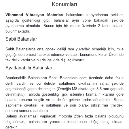
Konumları
Vibramod Vibrasyon Motorları
balanslarının ayarlanma şekilleri
aşağıda gösterildiği gibi, balanslar aynı yöne bakacak şekilde
ayarlanmış olmalıdır. Bunun için bir motor üzerinde 2 farklı balans
bulunmaktadır.
Sabit Balanslar
Sabit Balanslarda orta göbek deliği tam yuvarlak olmadığı için, mile
geçtiğinde serbest hareket edemez ve sabit konumunu korur. Üzerinde
tek delik vardır ve bu deliğe vida dişi açılmıştır.
Ayarlanabilir Balanslar
Ayarlanabilir Balansların Sabit Balanslara göre üzerinde daha fazla
delik vardır ve bu delikler sabitleme civatasının rahat şekilde
geçebileceği çapta delinmiştir. (Örneğin M8 civata için 8,5 mm çapında
delinmiştir.) Tabloda gösterildiği gibi istenilen kısma miktarına göre
balans konumu seçilir ve o deliğe gelene kadar döndürülür. Sonra
sabitleme civatası ile sabitlenir ve son olarak sıkıştırma (mildeki
somun) somunu sabitlenir.
Balans ayarlaması yapılacak motorda 2'den fazla balans olduğunu
düşünürsek, balansların yarısının konumunun değiştirilmiş olması
gerekir.