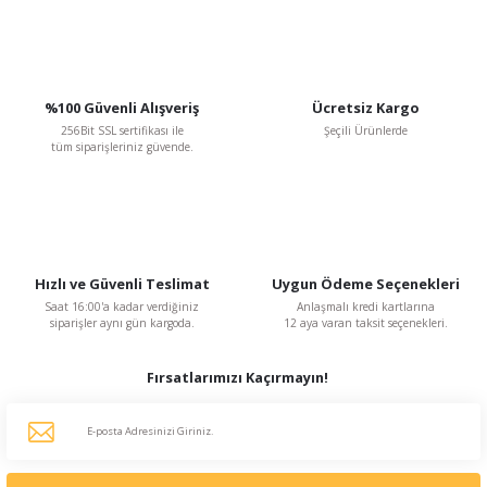
Gönder
%100 Güvenli Alışveriş
Ücretsiz Kargo
256Bit SSL sertifikası ile
Şeçili Ürünlerde
tüm siparişleriniz güvende.
Hızlı ve Güvenli Teslimat
Uygun Ödeme Seçenekleri
Saat 16:00'a kadar verdiğiniz
Anlaşmalı kredi kartlarına
siparişler aynı gün kargoda.
12 aya varan taksit seçenekleri.
Fırsatlarımızı Kaçırmayın!