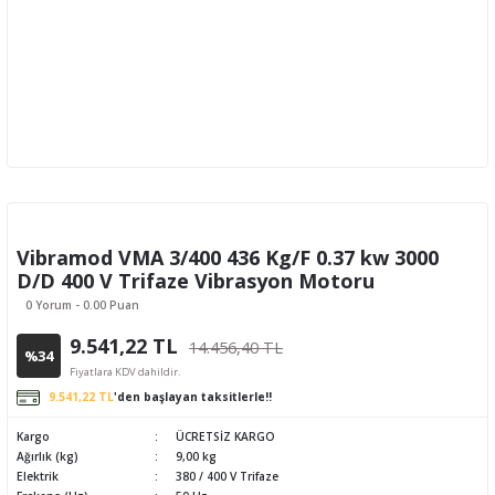
Vibramod VMA 3/400 436 Kg/F 0.37 kw 3000
D/D 400 V Trifaze Vibrasyon Motoru
0 Yorum - 0.00 Puan
9.541,22 TL
14.456,40 TL
%34
Fiyatlara KDV dahildir.
9.541,22 TL
'den başlayan taksitlerle!!
Kargo
ÜCRETSİZ KARGO
Ağırlık (kg)
9,00 kg
Elektrik
380 / 400 V Trifaze