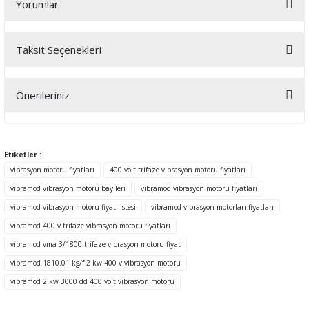
Yorumlar
Taksit Seçenekleri
Bu ürüne ilk yorumu siz yapın!
Önerileriniz
Yorum Yaz
Bu ürünün fiyat bilgisi, resim, ürün açıklamalarında ve diğer
konularda yetersiz gördüğünüz noktaları öneri formunu kullanarak
tarafımıza iletebilirsiniz.
Etiketler :
Görüş ve önerileriniz için teşekkür ederiz.
vibrasyon motoru fiyatları
400 volt trifaze vibrasyon motoru fiyatları
vibramod vibrasyon motoru bayileri
vibramod vibrasyon motoru fiyatları
Ürün resmi kalitesiz, bozuk veya görüntülenemiyor.
vibramod vibrasyon motoru fiyat listesi
vibramod vibrasyon motorları fiyatları
Ürün açıklamasında eksik bilgiler bulunuyor.
vibramod 400 v trifaze vibrasyon motoru fiyatları
Ürün bilgilerinde hatalar bulunuyor.
vibramod vma 3/1800 trifaze vibrasyon motoru fiyat
Ürün fiyatı diğer sitelerden daha pahalı.
vibramod 1810.01 kg/f 2 kw 400 v vibrasyon motoru
Bu ürüne benzer farklı alternatifler olmalı.
vibramod 2 kw 3000 dd 400 volt vibrasyon motoru