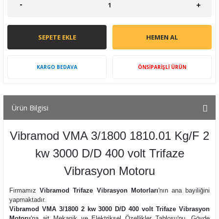
SEPETE EKLE
HEMEN AL
KARGO BEDAVA
ÖNSİPARİŞLİ ÜRÜN
Ürün Bilgisi
Vibramod VMA 3/1800 1810.01 Kg/F 2
kw 3000 D/D 400 volt Trifaze
Vibrasyon Motoru
Firmamız
Vibramod Trifaze Vibrasyon Motorları
'nın ana bayiliğini
yapmaktadır.
Vibramod VMA 3/1800 2 kw 3000 D/D 400 volt Trifaze Vibrasyon
Motoru
'na ait
Mekanik ve Elektriksel Özellikler Tablosu
'nu,
Gövde