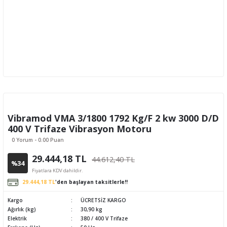
Vibramod VMA 3/1800 1792 Kg/F 2 kw 3000 D/D
400 V Trifaze Vibrasyon Motoru
0 Yorum - 0.00 Puan
29.444,18 TL
44.612,40 TL
%34
Fiyatlara KDV dahildir.
29.444,18 TL
'den başlayan taksitlerle!!
Kargo
ÜCRETSİZ KARGO
Ağırlık (kg)
30,90 kg
Elektrik
380 / 400 V Trifaze