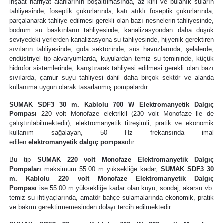
inşaat hafriyat alanlarının boşaltılmasında, az kirli ve bulanık suların
tahliyesinde, foseptik çukurlarında, katı atıklı foseptik çukurlarında,
parçalanarak tahliye edilmesi gerekli olan bazı nesnelerin tahliyesinde,
bodrum su baskınların tahliyesinde, kanalizasyondan daha düşük
seviyedeki yerlerden kanalizasyona su tahliyesinde, hijyenik gerektiren
sıvıların tahliyesinde, gıda sektöründe, süs havuzlarında, şelalerde,
endüstriyel tip akvaryumlarda, kuyulardan temiz su temininde, küçük
hidrofor sistemlerinde, karıştırarak tahliyesi edilmesi gerekli olan bazı
sıvılarda, çamur suyu tahliyesi dahil daha birçok sektör ve alanda
kullanıma uygun olarak tasarlanmış pompalardır.
SUMAK SDF3 30 m. Kablolu 700 W Elektromanyetik Dalgıç
Pompası
220 volt Monofaze elektrikli (230 volt Monofaze ile de
çalıştırılabilmektedir), elektromanyetik titreşimli, pratik ve ekonomik
kullanım sağalayan, 50 Hz frekansında imal
edilen
elektromanyetik dalgıç pompası
dır.
Bu tip
SUMAK 220 volt Monofaze Elektromanyetik Dalgıç
Pompaları
maksimum 55.00 m yüksekliğe kadar,
SUMAK SDF3 30
m. Kablolu 220 volt Monofaze Elektromanyetik Dalgıç
Pompası
ise 55.00 m yüksekliğe kadar olan kuyu, sondaj, akarsu vb.
temiz su ihtiyaçlarında, amatör bahçe sulamalarında ekonomik, pratik
ve bakım gerektirmemesinden dolayı tercih edilmektedir.