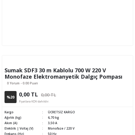
Sumak SDF3 30 m Kablolu 700 W 220 V
Monofaze Elektromanyetik Dalgıç Pompası
0 Yorum - 0.00 Puan
0,00 TL
0,00 TL
%20
Fiyatlara KDV dahildir.
Kargo
ÜCRETSİZ KARGO
Ağırlık (kg)
6,70 kg
Akım (A)
3,50 A
Elektrik | Voltaj (V)
Monofaze / 220 V
Frekans (Hz)
50 Hz