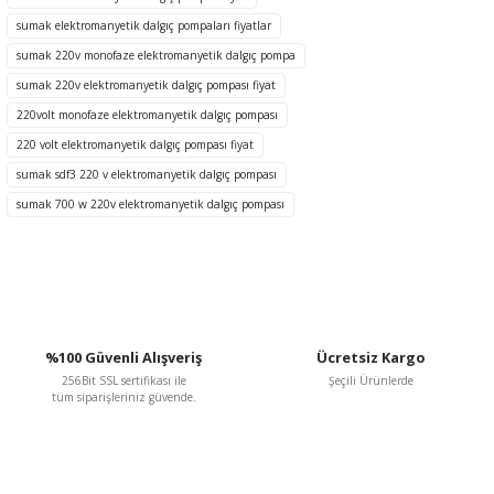
Ürün açıklamasında eksik bilgiler bulunuyor.
sumak elektromanyetik dalgıç pompaları fiyatlar
Ürün bilgilerinde hatalar bulunuyor.
sumak 220v monofaze elektromanyetik dalgıç pompa
Ürün fiyatı diğer sitelerden daha pahalı.
sumak 220v elektromanyetik dalgıç pompası fiyat
Bu ürüne benzer farklı alternatifler olmalı.
220volt monofaze elektromanyetik dalgıç pompası
220 volt elektromanyetik dalgıç pompası fiyat
sumak sdf3 220 v elektromanyetik dalgıç pompası
sumak 700 w 220v elektromanyetik dalgıç pompası
Gönder
%100 Güvenli Alışveriş
Ücretsiz Kargo
256Bit SSL sertifikası ile
Şeçili Ürünlerde
tüm siparişleriniz güvende.