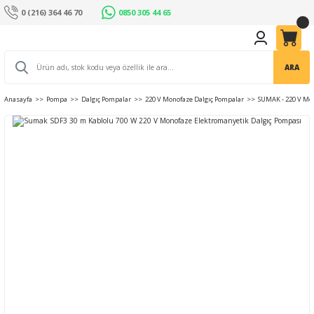
0 (216) 364 46 70
0850 305 44 65
ARA
Anasayfa
Pompa
Dalgıç Pompalar
220 V Monofaze Dalgıç Pompalar
SUMAK - 220 V Mo