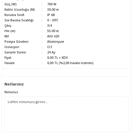
Güç (W)
700 W
Kablo Uzunluğu (M)
30,00 m
Koruma Sınıfı
IP 68
Sıvı Basma Sıcaklığı
0 - 30ºC
Çıkış
3/4
Hm (m)
55,00 m
Mil
AISI 420
Pompa Gövdesi
Alüminyum
İzolasyon
CI.F
Garanti Süresi
24 Ay
Fiyat
0,00 TL + KDV
Havale
0,00 TL (%2,00 havale indirimi)
Notlarınız
Notunuz