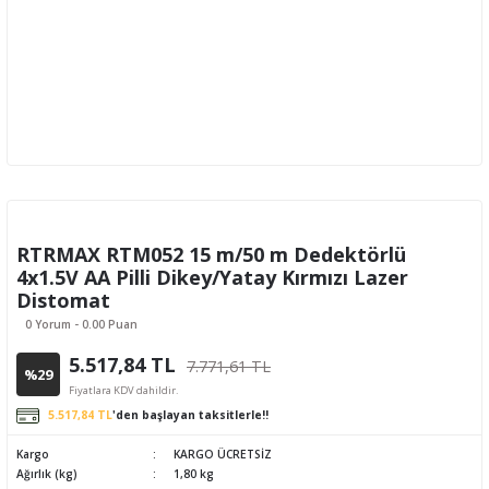
RTRMAX RTM052 15 m/50 m Dedektörlü
4x1.5V AA Pilli Dikey/Yatay Kırmızı Lazer
Distomat
0 Yorum - 0.00 Puan
5.517,84 TL
7.771,61 TL
%29
Fiyatlara KDV dahildir.
5.517,84 TL
'den başlayan taksitlerle!!
Kargo
KARGO ÜCRETSİZ
Ağırlık (kg)
1,80 kg