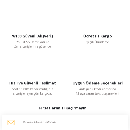
tarafımıza iletebilirsiniz.
Görüş ve önerileriniz için teşekkür ederiz.
Ürün resmi kalitesiz, bozuk veya görüntülenemiyor.
Ürün açıklamasında eksik bilgiler bulunuyor.
%100 Güvenli Alışveriş
Ücretsiz Kargo
Ürün bilgilerinde hatalar bulunuyor.
256Bit SSL sertifikası ile
Şeçili Ürünlerde
tüm siparişleriniz güvende.
Ürün fiyatı diğer sitelerden daha pahalı.
Bu ürüne benzer farklı alternatifler olmalı.
Hızlı ve Güvenli Teslimat
Uygun Ödeme Seçenekleri
Saat 16:00'a kadar verdiğiniz
Anlaşmalı kredi kartlarına
Gönder
siparişler aynı gün kargoda.
12 aya varan taksit seçenekleri.
Fırsatlarımızı Kaçırmayın!