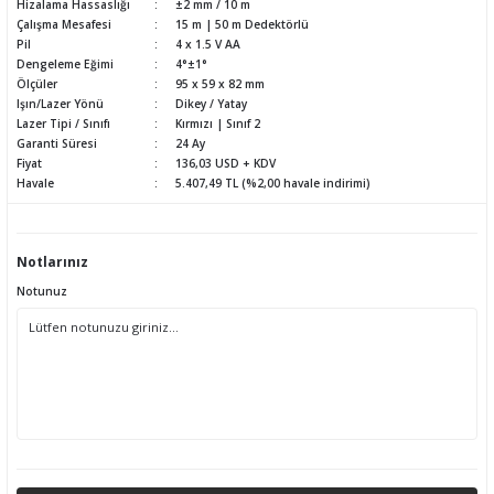
Hizalama Hassaslığı
±2 mm / 10 m
Çalışma Mesafesi
15 m | 50 m Dedektörlü
Pil
4 x 1.5 V AA
Dengeleme Eğimi
4°±1°
Ölçüler
95 x 59 x 82 mm
Işın/Lazer Yönü
Dikey / Yatay
Lazer Tipi / Sınıfı
Kırmızı | Sınıf 2
Garanti Süresi
24 Ay
Fiyat
136,03 USD + KDV
Havale
5.407,49 TL (%2,00 havale indirimi)
Notlarınız
Notunuz