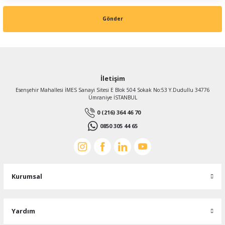
Gönder
İletişim
Esenşehir Mahallesi İMES Sanayi Sitesi E Blok 504 Sokak No:53 Y.Dudullu 34776
Ümraniye İSTANBUL
0 (216) 364 46 70
0850 305 44 65
Kurumsal
Yardım