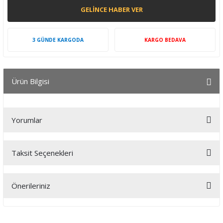
GELINCE HABER VER
3 GÜNDE KARGODA
KARGO BEDAVA
Ürün Bilgisi
Yorumlar
Taksit Seçenekleri
Bu ürüne ilk yorumu siz yapın!
Önerileriniz
Yorum Yaz
Bu ürünün fiyat bilgisi, resim, ürün açıklamalarında ve diğer
konularda yetersiz gördüğünüz noktaları öneri formunu kullanarak