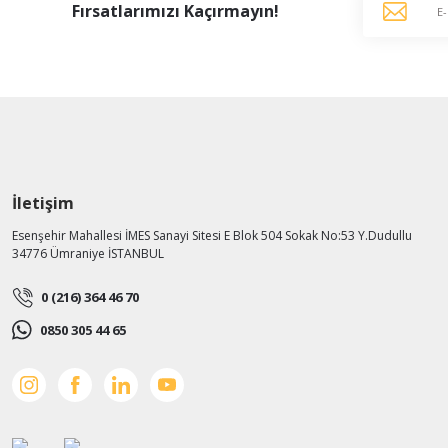
Fırsatlarımızı Kaçırmayın!
İletişim
Esenşehir Mahallesi İMES Sanayi Sitesi E Blok 504 Sokak No:53 Y.Dudullu
34776 Ümraniye İSTANBUL
0 (216) 364 46 70
0850 305 44 65