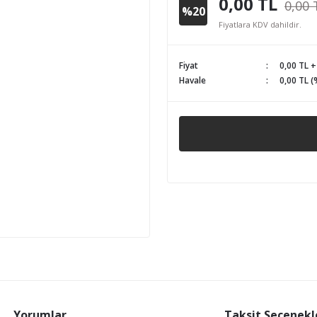
0,00 TL
0,00 
%20
Fiyatlara KDV dahildir.
Fiyat
0,00 TL 
Havale
0,00 TL (
Yorumlar
Taksit Seçenekl