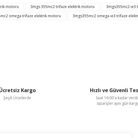
Bu ürüne ilk yorumu siz yapın!
trik motoru
3mgs 355mc2 trifaze elektrik motoru
3mgs355mc2 ıe3 tr
mc2 omega trifaze elektrik motoru
3mgs355mc2 omega ıe3 trifaze elekt
Yorum Yaz
Ücretsiz Kargo
Hızlı ve Güvenli Te
Gönder
Şeçili Ürünlerde
Saat 16:00'a kadar verdi
siparişler aynı gün kar