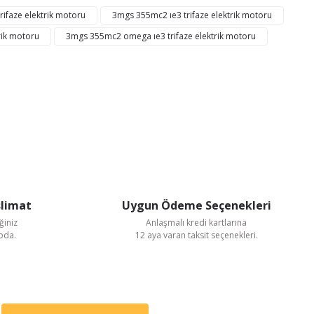
ifaze elektrik motoru
3mgs 355mc2 ıe3 trifaze elektrik motoru
rik motoru
3mgs 355mc2 omega ıe3 trifaze elektrik motoru
slimat
Uygun Ödeme Seçenekleri
ğiniz
Anlaşmalı kredi kartlarına
goda.
12 aya varan taksit seçenekleri.