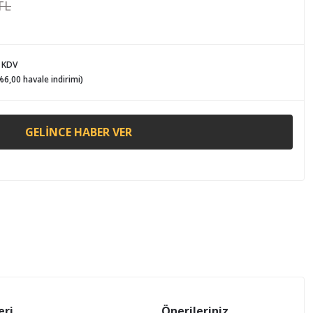
TL
+ KDV
%6,00 havale indirimi)
GELINCE HABER VER
eri
Önerileriniz