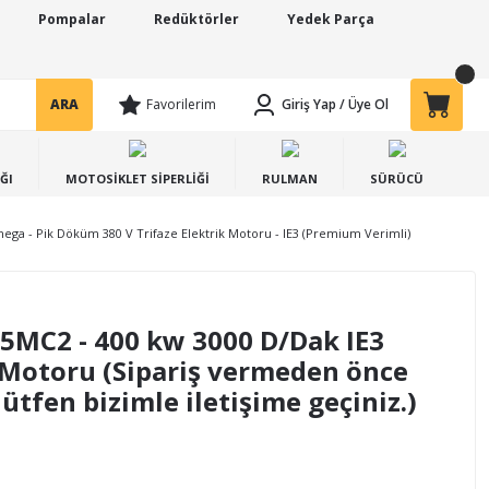
Pompalar
Redüktörler
Yedek Parça
ARA
Favorilerim
Giriş Yap
/
Üye Ol
ĞI
MOTOSİKLET SİPERLİĞİ
RULMAN
SÜRÜCÜ
ega - Pik Döküm 380 V Trifaze Elektrik Motoru - IE3 (Premium Verimli)
MC2 - 400 kw 3000 D/Dak IE3
k Motoru (Sipariş vermeden önce
 lütfen bizimle iletişime geçiniz.)