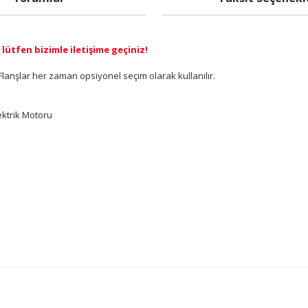
lütfen bizimle iletişime geçiniz!
 Flanşlar her zaman opsiyonel seçim olarak kullanılır.
ktrik Motoru
ğer konularda yetersiz gördüğünüz noktaları öneri formunu kullanarak tarafı