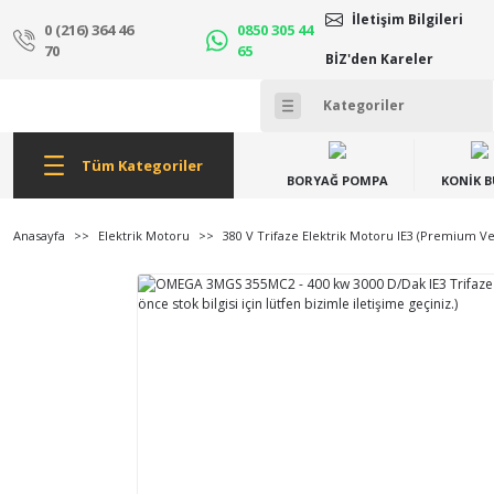
İletişim Bilgileri
0 (216) 364 46
0850 305 44
70
65
BİZ'den Kareler
Tüm Kategoriler
BORYAĞ POMPA
KONİK 
Anasayfa
Elektrik Motoru
380 V Trifaze Elektrik Motoru IE3 (Premium Ve