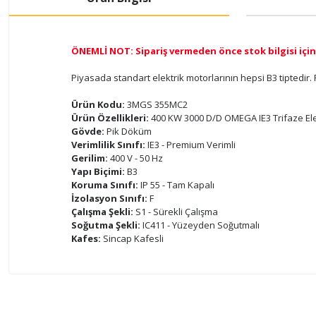
ÖNEMLİ NOT: Sipariş vermeden önce stok bilgisi için 
Piyasada standart elektrik motorlarının hepsi B3 tiptedir.
Ürün Kodu:
3MGS 355MC2
Ürün Özellikleri:
400 KW 3000 D/D OMEGA IE3 Trifaze Ele
Gövde:
Pik Döküm
Verimlilik Sınıfı:
IE3 - Premium Verimli
Gerilim:
400 V - 50 Hz
Yapı Biçimi:
B3
Koruma Sınıfı:
IP 55 - Tam Kapalı
İzolasyon Sınıfı:
F
Çalışma Şekli:
S1 - Sürekli Çalışma
Soğutma Şekli:
IC411 - Yüzeyden Soğutmalı
Kafes:
Sincap Kafesli
Bu ürünün fiyat bilgisi, resim, ürün açıklamalarında ve di