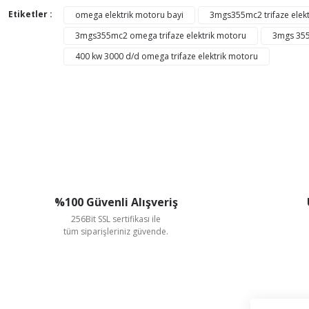
Görüş ve önerileriniz için teşekkür ederiz.
Etiketler :
omega elektrik motoru bayi
3mgs355mc2 trifaze elek
3mgs355mc2 omega trifaze elektrik motoru
3mgs 355
Ürün resmi kalitesiz, bozuk veya görüntülenemiyor.
400 kw 3000 d/d omega trifaze elektrik motoru
Ürün açıklamasında eksik bilgiler bulunuyor.
Ürün bilgilerinde hatalar bulunuyor.
Ürün fiyatı diğer sitelerden daha pahalı.
Bu ürüne benzer farklı alternatifler olmalı.
%100 Güvenli Alışveriş
256Bit SSL sertifikası ile
tüm siparişleriniz güvende.