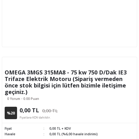
OMEGA 3MGS 315MA8 - 75 kw 750 D/Dak IE3
Trifaze Elektrik Motoru (Sipariş vermeden
önce stok bilgisi için lütfen bizimle iletişime
geçiniz.)
0 Yorum - 0.00 Puan
0,00 TL
0,00 TL
%20
Fiyatlara KDV dahildir.
Fiyat
0,00 TL + KDV
Havale
0,00 TL (%6,00 havale indirimi)