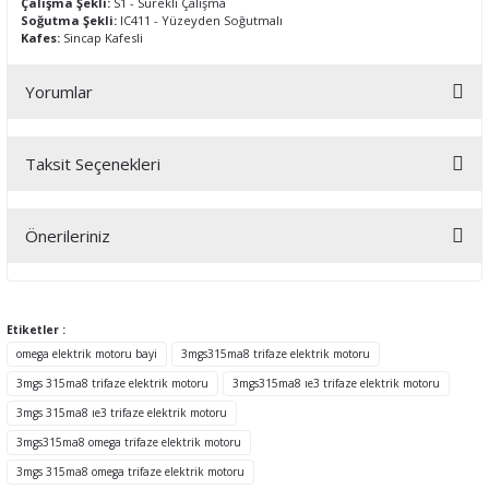
Çalışma Şekli:
S1 - Sürekli Çalışma
Soğutma Şekli:
IC411 - Yüzeyden Soğutmalı
Kafes:
Sincap Kafesli
Yorumlar
Taksit Seçenekleri
Bu ürüne ilk yorumu siz yapın!
Önerileriniz
Yorum Yaz
Bu ürünün fiyat bilgisi, resim, ürün açıklamalarında ve diğer
konularda yetersiz gördüğünüz noktaları öneri formunu kullanarak
tarafımıza iletebilirsiniz.
Etiketler :
Görüş ve önerileriniz için teşekkür ederiz.
omega elektrik motoru bayi
3mgs315ma8 trifaze elektrik motoru
3mgs 315ma8 trifaze elektrik motoru
3mgs315ma8 ıe3 trifaze elektrik motoru
Ürün resmi kalitesiz, bozuk veya görüntülenemiyor.
3mgs 315ma8 ıe3 trifaze elektrik motoru
Ürün açıklamasında eksik bilgiler bulunuyor.
3mgs315ma8 omega trifaze elektrik motoru
Ürün bilgilerinde hatalar bulunuyor.
3mgs 315ma8 omega trifaze elektrik motoru