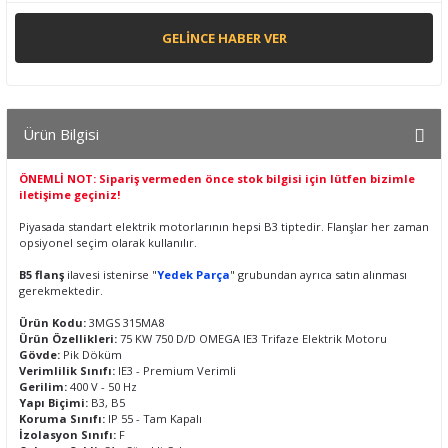
GELINCE HABER VER
Ürün Bilgisi
ÖNEMLİ NOT: Sipariş vermeden önce stok bilgisi için lütfen bizimle
iletişime geçiniz!
Piyasada standart elektrik motorlarının hepsi B3 tiptedir. Flanşlar her zaman
opsiyonel seçim olarak kullanılır.
B5 flanş
ilavesi istenirse "
Yedek Parça
" grubundan ayrıca satın alınması
gerekmektedir.
Ürün Kodu:
3MGS 315MA8
Ürün Özellikleri:
75 KW 750 D/D OMEGA IE3 Trifaze Elektrik Motoru
Gövde:
Pik Döküm
Verimlilik Sınıfı:
IE3 - Premium Verimli
Gerilim:
400 V - 50 Hz
Yapı Biçimi:
B3, B5
Koruma Sınıfı:
IP 55 - Tam Kapalı
İzolasyon Sınıfı:
F