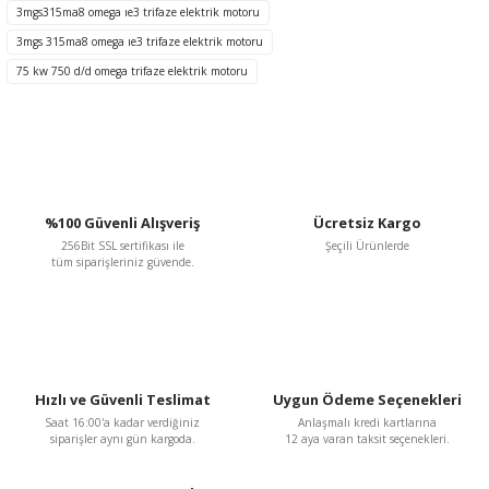
Ürün fiyatı diğer sitelerden daha pahalı.
3mgs315ma8 omega ıe3 trifaze elektrik motoru
Bu ürüne benzer farklı alternatifler olmalı.
3mgs 315ma8 omega ıe3 trifaze elektrik motoru
75 kw 750 d/d omega trifaze elektrik motoru
Gönder
%100 Güvenli Alışveriş
Ücretsiz Kargo
256Bit SSL sertifikası ile
Şeçili Ürünlerde
tüm siparişleriniz güvende.
Hızlı ve Güvenli Teslimat
Uygun Ödeme Seçenekleri
Saat 16:00'a kadar verdiğiniz
Anlaşmalı kredi kartlarına
siparişler aynı gün kargoda.
12 aya varan taksit seçenekleri.