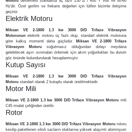
Motoru
beslemesi standartta üç fazlı
230
Δ
/ 400 Y Volt
ve 50-60
Hz'dir. Özel gerilim ve frekans değerleri için lütfen bizimle iletişime
geçiniz.
Elektrik Motoru
Miksan VE 2-1800 1.3 kw 3000 D/D Trifaze Vibrasyon
Motorunun
elektrik motoru üç fazlı olup, standart elektrik motoruna
göre kalkış momenti daha güçlüdür.
Miksan VE 2-1800 Trifaze
Vibrasyon Motoru
soğutmasız olduğundan dolayı meydana
gelebilecek aşırı ısınmaları önlemek için akım yoğunlukları bu durum
göz önünde bulundurularak hesaplanmıştır.
Kutup Sayısı
Miksan VE 2-1800 1.3 kw 3000 D/D Trifaze Vibrasyon
Motoru
standart olarak 2 kutuplu olarak üretilmektedir.
Motor Mili
Miksan VE 2-1800 1.3 kw 3000 D/D Trifaze Vibrasyon Motoru
mili
C45 imalat çeliğinden üretilir.
Rotor
Miksan VE 2-1800 1.3 kw 3000 D/D Trifaze Vibrasyon Motoru
rotoru
kesilip paketlenen silisli sacların oluklarına yüksek alaşımlı alüminyum