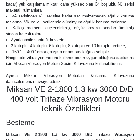
kadar) yük karşılama miktarı daha yüksek olan C4 boşluklu NJ serisi
makaralı rulmanlara,
VA serisinden VH serisine kadar sac malzemeden ağırlık koruma
taslarına; VK ve VL serilerinde alüminyum ağırlık koruma taslarına,
Kalkış momenti güçlendirilmiş, düşük kayıplı sacdan üretilmiş
sincap kafesli rotora,
Ayarlanabilir santrifüj kuvvete,
2 kutuplu, 4 kutuplu, 6 kutuplu, 8 kutuplu ve 10 kutuplu üretime,
-15°C...+40°C arası çalışma ortam sıcaklığına sahiptir.
Hangi tipte vibrasyon motoru kullanımınızın uygun olduğunu saptamak
için
Miksan Vibrasyon Motoru Seçim Kılavuzu
nu
kullanabilirsiniz.
Ayrıca
Miksan Vibrasyon Motorları Kullanma Kılavuzu
nu
da
incelemenizi tavsiye ederiz.
Miksan VE 2-1800 1.3 kw 3000 D/D
400 volt Trifaze Vibrasyon Motoru
Teknik Özellikleri
Besleme
Miksan VE 2-1800 1.3 kw 3000 D/D Trifaze Vibrasyon