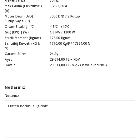
Frekans (Hz)
50 Hz
maks Akım (Elektriksel)
5,20/3,00 A
(A)
Motor Devri (D/D) |
3000 D/D / 2 Kutup
Kutup Sayısı (P)
Ortam Sıcaklığı (ºC)
-15ºC...+40ºC
Güç (kW) | (W)
1,3 kW / 1300 W
Statik Moment (kgmm)
176,00 kgmm
Santrifüj Kuvveti (KG &
1770,00 Kg/F / 17364,00 N
N)
Garanti Süresi
24 Ay
Fiyat
29.614,00 TL + KDV
Havale
29.033,00 TL (%2,74 havale indirimi)
Notlarınız
Notunuz