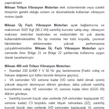
yapmaktadır.
Miksan Trifaze Vibrasyon Motorları
elek sistemlerinde veya sürekli
titreşimin gerekli olduğu sistem ve düzeneklerde kullanılan vibrasyon
motoru tipidir.
Miksan Üç Fazlı Vibrasyon Motorları
ayak bağlantısına ve
maksimum 9197 Kgf (90.2 kN) santrifüj kuvvete sahip olup, vibrasyon
makinesi üreticileri tarafından ve endüstrideki bir çok alanda
kullanılabilmektedirler. Bu tip motorlar her türlü koşulda, çevresel
faktörlerden etkilenmeden yüksek performansta
çalışabilmektedirler.
Miksan Üç Fazlı Vibrasyon Motorları
aynı
zamanda Atex Bölge 21 ve Bölge 22 şartlarında kullanıma uygun
olarak tasarlanmıştır.
Miksan 400 volt Trifaze Vibrasyon Motorları:
Standart
230
Δ/400 Y
V
50 Hz güç beslemesine
(Farklı voltaj ve
frekans değerleri için lütfen bizimle iletişime geçiniz),
VA serisinden VD serisine kadar (VD serisi dahil olmak üzere)
yüksek alaşımlı alüminyum döküm gövdeye; daha yüksek santrifüj
kuvvetlerine sahip VE serisinden VL serisine kadar sfero (GGG 50)
döküm gövdeye,
Santrifüj kuvveti küçük olan serilerde (VA serisinden başlayarak VC
serisine kadar) C3 boşluklu sabit bilyalı rulmanlara (2Z); santrifüj
kuvveti büyük olan serilerde (VD serisinden başlayarak VL serisine