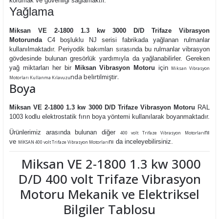
korumak ve güvenliği sağlamaktır.
Yağlama
Miksan VE 2-1800 1.3 kw 3000 D/D Trifaze Vibrasyon
Motorunda
C4 boşluklu NJ serisi fabrikada yağlanan rulmanlar
kullanılmaktadır.
Periyodik bakımları sırasında bu rulmanlar vibrasyon
gövdesinde bulunan gresörlük yardımıyla da yağlanabilirler. Gereken
yağ miktarları her bir
Miksan Vibrasyon Motoru
için
Miksan Vibrasyon
nda belirtilmiştir.
Motorları Kullanma Kılavuzu
Boya
Miksan VE 2-1800 1.3 kw 3000 D/D Trifaze Vibrasyon Motoru
RAL
1003 kodlu elektrostatik fırın boya yöntemi kullanılarak boyanmaktadır.
Ürünlerimiz arasında bulunan diğer
nı
400 volt Trifaze Vibrasyon Motorları
ve
nı da inceleyebilirsiniz.
MİKSAN 400 volt Trifaze Vibrasyon Motorları
Miksan VE 2-1800 1.3 kw 3000
D/D 400 volt Trifaze Vibrasyon
Motoru Mekanik ve Elektriksel
Bilgiler Tablosu