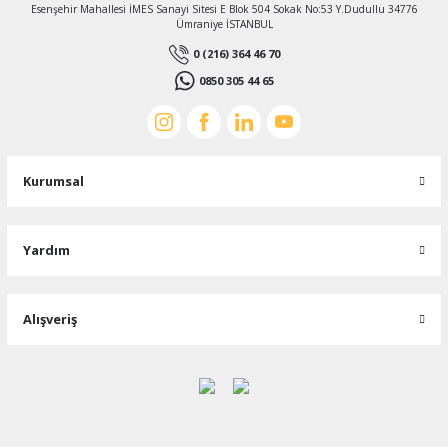
Esenşehir Mahallesi İMES Sanayi Sitesi E Blok 504 Sokak No:53 Y.Dudullu 34776
Ümraniye İSTANBUL
0 (216) 364 46 70
0850 305 44 65
Kurumsal
Yardım
Alışveriş