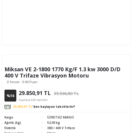
Miksan VE 2-1800 1770 Kg/F 1.3 kw 3000 D/D
400 V Trifaze Vibrasyon Motoru
0 Yorum - 0.00 Puan
29.850,91 TL
35.536,80 TL
%16
Fiyatlara KDV dahildir.
29.850,91 TL
'den başlayan taksitlerle!!
Kargo
ÜCRETSİZ KARGO
Ağırlık (kg)
52,00 kg
Elektrik
380 / 400 V Trifaze