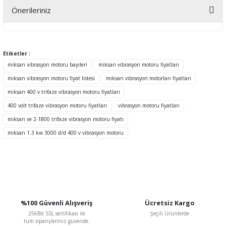
Önerileriniz
Yorum Yaz
Bu ürünün fiyat bilgisi, resim, ürün açıklamalarında ve diğer
konularda yetersiz gördüğünüz noktaları öneri formunu kullanarak
tarafımıza iletebilirsiniz.
Etiketler :
Görüş ve önerileriniz için teşekkür ederiz.
miksan vibrasyon motoru bayileri
miksan vibrasyon motoru fiyatları
miksan vibrasyon motoru fiyat listesi
miksan vibrasyon motorları fiyatları
Ürün resmi kalitesiz, bozuk veya görüntülenemiyor.
miksan 400 v trifaze vibrasyon motoru fiyatları
Ürün açıklamasında eksik bilgiler bulunuyor.
400 volt trifaze vibrasyon motoru fiyatları
vibrasyon motoru fiyatları
Ürün bilgilerinde hatalar bulunuyor.
miksan ve 2-1800 trifaze vibrasyon motoru fiyatı
Ürün fiyatı diğer sitelerden daha pahalı.
miksan 1.3 kw 3000 d/d 400 v vibrasyon motoru
Bu ürüne benzer farklı alternatifler olmalı.
%100 Güvenli Alışveriş
Ücretsiz Kargo
Gönder
256Bit SSL sertifikası ile
Şeçili Ürünlerde
tüm siparişleriniz güvende.