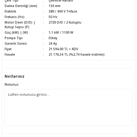
Çark Tipi
Çevresel Kanatlı
Dalma Derinliği (mm)
130 mm
Elektrik
380 / 400 V Trifaze
Frekans (Hz)
50 Hz
Motor Devri (D/D) |
2720 D/D / 2 Kutuplu
Kutup Sayısı (P)
Güç (kW) | (W)
1,1 kW / 1100 W
Pompa Tipi
Dikey
Garanti Süresi
24 Ay
Fiyat
21.594,00 TL + KDV
Havale
21.170,34 TL (%2,74 havale indirimi)
Notlarınız
Notunuz