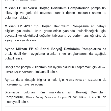
Miksan FP 40 Serisi Boryağ Devirdaim Pompaları
nda
pompa tipi
dikey tip ve çark tipi çevresel kanatlı tipken, mekanik salmastra
bulunmamaktadır.
Miksan FP 42/13 tip Boryağ Devirdaim Pompası
na ait detaylı
bilgileri yukarıdaki ürün görsellerinin yanında bulabileceğiniz gibi
boyutsal ve elektriksel değerler tablosuna ve performans eğrisine de
aşağıda ulaşabilirsiniz.
Ayrıca
Miksan FP 40 Serisi Boryağ Devirdaim Pompaları
na ait
ortak özellikleri, uygulama alanlarını ve akışkanlarını da aşağıda
bulabilirsiniz.
Hangi tipte pompa kullanımınızın uygun olduğunu saptamak için
Miksan
nı kullanabilirsiniz.
Pompa Seçim Adımları
Ayrıca daha detaylı bilgiler almak için
nu da
Miksan Pompaları Kataloğu
incelemenizi tavsiye ederiz.
Boryağ Devirdaim
Sitemizde bulunan tüm markalara ait
Pompaları
nı,
nı ve
ni de
Miksan Boryağ Devirdaim Pompaları
Miksan ürünleri
inceleyebilirsiniz.