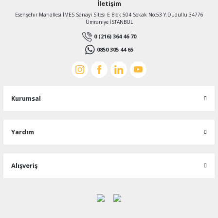
İletişim
Esenşehir Mahallesi İMES Sanayi Sitesi E Blok 504 Sokak No:53 Y.Dudullu 34776
Ümraniye İSTANBUL
0 (216) 364 46 70
0850 305 44 65
Kurumsal
Yardım
Alışveriş