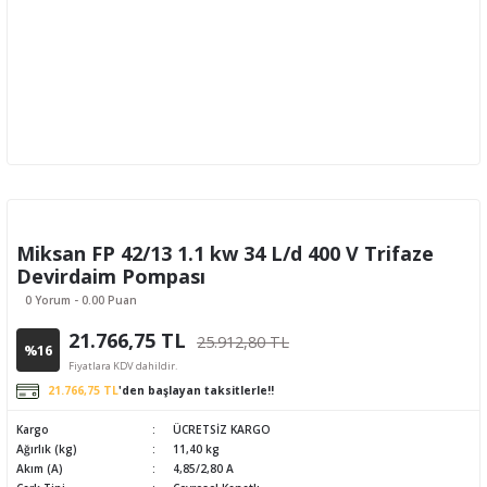
Miksan FP 42/13 1.1 kw 34 L/d 400 V Trifaze
Devirdaim Pompası
0 Yorum - 0.00 Puan
21.766,75 TL
25.912,80 TL
%16
Fiyatlara KDV dahildir.
21.766,75 TL
'den başlayan taksitlerle!!
Kargo
ÜCRETSİZ KARGO
Ağırlık (kg)
11,40 kg
Akım (A)
4,85/2,80 A