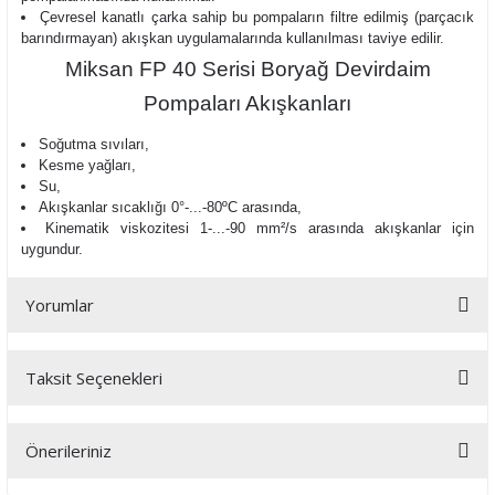
Çevresel kanatlı çarka sahip bu pompaların filtre edilmiş (parçacık
barındırmayan) akışkan uygulamalarında kullanılması taviye edilir.
Miksan FP 40 Serisi Boryağ Devirdaim
Pompaları Akışkanları
Soğutma sıvıları,
Kesme yağları,
Su,
Akışkanlar sıcaklığı
0°-...-80ºC arasında,
Kinematik viskozitesi 1-...-90 mm²/s arasında
akışkanlar için
uygundur.
Yorumlar
Taksit Seçenekleri
Bu ürüne ilk yorumu siz yapın!
Önerileriniz
Yorum Yaz