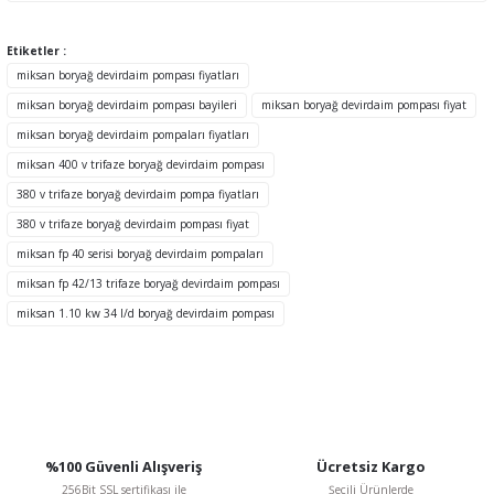
Bu ürünün fiyat bilgisi, resim, ürün açıklamalarında ve diğer
konularda yetersiz gördüğünüz noktaları öneri formunu kullanarak
tarafımıza iletebilirsiniz.
Etiketler :
Görüş ve önerileriniz için teşekkür ederiz.
miksan boryağ devirdaim pompası fiyatları
miksan boryağ devirdaim pompası bayileri
miksan boryağ devirdaim pompası fiyat
Ürün resmi kalitesiz, bozuk veya görüntülenemiyor.
miksan boryağ devirdaim pompaları fiyatları
Ürün açıklamasında eksik bilgiler bulunuyor.
miksan 400 v trifaze boryağ devirdaim pompası
Ürün bilgilerinde hatalar bulunuyor.
380 v trifaze boryağ devirdaim pompa fiyatları
Ürün fiyatı diğer sitelerden daha pahalı.
380 v trifaze boryağ devirdaim pompası fiyat
Bu ürüne benzer farklı alternatifler olmalı.
miksan fp 40 serisi boryağ devirdaim pompaları
miksan fp 42/13 trifaze boryağ devirdaim pompası
miksan 1.10 kw 34 l/d boryağ devirdaim pompası
Gönder
%100 Güvenli Alışveriş
Ücretsiz Kargo
256Bit SSL sertifikası ile
Şeçili Ürünlerde