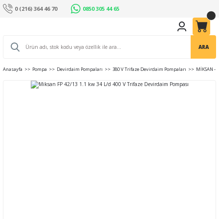
0 (216) 364 46 70
0850 305 44 65
ARA
Anasayfa
Pompa
Devirdaim Pompaları
380 V Trifaze Devirdaim Pompaları
MİKSAN - 4