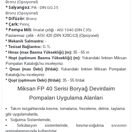
Bronz (Opsiyonel)
* Salyangoz:
Pik - DIN GG 25
Bronz (Opsiyonel)
* Difüzör:
Bronz
* Çark:
Pirinç
* Pompa Mili:
İmalat çeliği - AISI 1040 (DIN C35)
Paslanmaz çelik - AISI 420 (DIN X20Cr13) (Opsiyonel)
* Mekanik Salmastra:
-
* Tesisat Bağlantısı:
G ¾
* Hmax (max Basma Yüksekliği) (m):
35 - 65 m
* Hopt (optimum Basma Yüksekliği) (m):
Yukarıdaki linkten Miksan
Pompaları Kataloğu'nu inceleyiniz.
* Qmax (max Debi) (lt/dak):
Yukarıdaki linkten Miksan Pompaları
Kataloğu'nu inceleyiniz.
* Qopt (optimum Debi) (lt/dak):
35 - 55 lt/dak
Miksan FP 40 Serisi Boryağ Devirdaim
Pompaları Uygulama Alanları
Takım tezgahlarında kesme, tornalama, frezeleme, delme, taşlama
gibi uygulamalarda,
Soğutma Sistemlerinde,
Sirkülasyon sistemlerinde, kesme-soğutma sıvısının
pompalanmasında kullanılırlar.