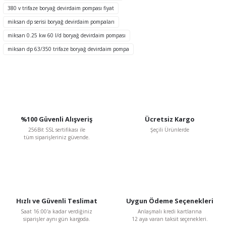
Ürün fiyatı diğer sitelerden daha pahalı.
380 v trifaze boryağ devirdaim pompası fiyat
Bu ürüne benzer farklı alternatifler olmalı.
miksan dp serisi boryağ devirdaim pompaları
miksan 0.25 kw 60 l/d boryağ devirdaim pompası
miksan dp 63/350 trifaze boryağ devirdaim pompa
Gönder
%100 Güvenli Alışveriş
Ücretsiz Kargo
256Bit SSL sertifikası ile
Şeçili Ürünlerde
tüm siparişleriniz güvende.
Hızlı ve Güvenli Teslimat
Uygun Ödeme Seçenekleri
Saat 16:00'a kadar verdiğiniz
Anlaşmalı kredi kartlarına
siparişler aynı gün kargoda.
12 aya varan taksit seçenekleri.