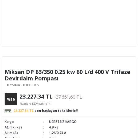
Miksan DP 63/350 0.25 kw 60 L/d 400 V Trifaze
Devirdaim Pompası
0 Yorum - 0.00 Puan
23.227,34 TL
27.651,60 TL
%16
Fiyatlara KDV dahildir.
23.227,34 TL
'den başlayan taksitlerle!!
Kargo
ÜCRETSİZ KARGO
Ağırlık (kg)
4,9 kg
Akım (A)
1,26/0,73 A