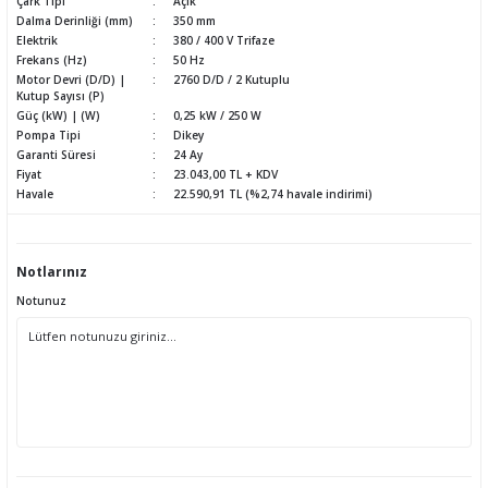
Çark Tipi
Açık
Dalma Derinliği (mm)
350 mm
Elektrik
380 / 400 V Trifaze
Frekans (Hz)
50 Hz
Motor Devri (D/D) |
2760 D/D / 2 Kutuplu
Kutup Sayısı (P)
Güç (kW) | (W)
0,25 kW / 250 W
Pompa Tipi
Dikey
Garanti Süresi
24 Ay
Fiyat
23.043,00 TL + KDV
Havale
22.590,91 TL (%2,74 havale indirimi)
Notlarınız
Notunuz