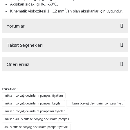
Akışkan sıcaklığı 0-...-60°C,
2
Kinematik viskozitesi 1...12 mm
/sn olan a
kışkanlar için uygundur.
Yorumlar
Taksit Seçenekleri
Bu ürüne ilk yorumu siz yapın!
Önerileriniz
Yorum Yaz
Bu ürünün fiyat bilgisi, resim, ürün açıklamalarında ve diğer
konularda yetersiz gördüğünüz noktaları öneri formunu kullanarak
tarafımıza iletebilirsiniz.
Etiketler :
Görüş ve önerileriniz için teşekkür ederiz.
miksan boryağ devirdaim pompası fiyatları
miksan boryağ devirdaim pompası bayileri
miksan boryağ devirdaim pompası fiyat
Ürün resmi kalitesiz, bozuk veya görüntülenemiyor.
miksan boryağ devirdaim pompaları fiyatları
Ürün açıklamasında eksik bilgiler bulunuyor.
miksan 400 v trifaze boryağ devirdaim pompası
Ürün bilgilerinde hatalar bulunuyor.
380 v trifaze boryağ devirdaim pompa fiyatları