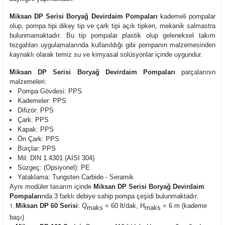
Miksan DP Serisi Boryağ Devirdaim Pompaları
kademeli pompalar
olup,
pompa tipi dikey tip ve çark tipi açık tipken, mekanik salmastra
bulunmamaktadır. Bu tip pompalar plastik olup geleneksel takım
tezgahları uygulamalarında kullanıldığı gibi pompanın malzemesinden
kaynaklı olarak temiz su ve kimyasal solüsyonlar içinde uygundur.
Miksan DP Serisi Boryağ Devirdaim Pompaları
parçalarının
malzemeleri:
Pompa Gövdesi: PPS
Kademeler: PPS
Difizör: PPS
Çark: PPS
Kapak: PPS
Ön Çark: PPS
Burçlar: PPS
Mil: DIN 1.4301 (AISI 304)
Süzgeç: (Opsiyonel): PE
Yataklama: Tungsten Carbide - Seramik
Aynı modüler tasarım içinde
Miksan DP Serisi Boryağ Devirdaim
Pompaları
nda 3 farklı debiye sahip pompa çeşidi bulunmaktadır.
Miksan DP 60 Serisi
: Q
= 60 lt/dak, H
= 6 m (kademe
maks
maks
başı)