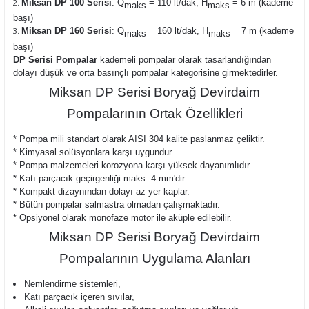
Miksan DP 100 Serisi
: Q
= 110 lt/dak, H
= 6 m (kademe
maks
maks
başı)
Miksan DP 160 Serisi
: Q
= 160 lt/dak, H
= 7 m (kademe
maks
maks
başı)
DP Serisi Pompalar
kademeli pompalar olarak tasarlandığından
dolayı düşük ve orta basınçlı pompalar kategorisine girmektedirler.
Miksan DP Serisi Boryağ Devirdaim
Pompalarının Ortak Özellikleri
* Pompa mili standart olarak AISI 304 kalite paslanmaz çeliktir.
* Kimyasal solüsyonlara karşı uygundur.
* Pompa malzemeleri korozyona karşı yüksek dayanımlıdır.
* Katı parçacık geçirgenliği maks. 4 mm'dir.
* Kompakt dizaynından dolayı az yer kaplar.
* Bütün pompalar salmastra olmadan çalışmaktadır.
* Opsiyonel olarak monofaze motor ile aküple edilebilir.
Miksan DP Serisi Boryağ Devirdaim
Pompalarının Uygulama Alanları
Nemlendirme sistemleri
,
Katı parçacık içeren sıvılar,