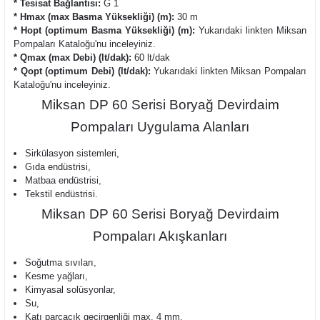
* Tesisat Bağlantısı:
G 1
* Hmax (max Basma Yüksekliği) (m):
30 m
* Hopt (optimum Basma Yüksekliği) (m):
Yukarıdaki linkten Miksan
Pompaları Kataloğu'nu inceleyiniz.
* Qmax (max Debi) (lt/dak):
60 lt/dak
* Qopt (optimum Debi) (lt/dak):
Yukarıdaki linkten Miksan Pompaları
Kataloğu'nu inceleyiniz.
Miksan DP 60 Serisi Boryağ Devirdaim
Pompaları Uygulama Alanları
Sirkülasyon sistemleri,
Gıda endüstrisi,
Matbaa endüstrisi,
Tekstil endüstrisi.
Miksan DP 60 Serisi Boryağ Devirdaim
Pompaları Akışkanları
Soğutma sıvıları,
Kesme yağları,
Kimyasal solüsyonlar,
Su,
Katı parçacık geçirgenliği max. 4 mm,