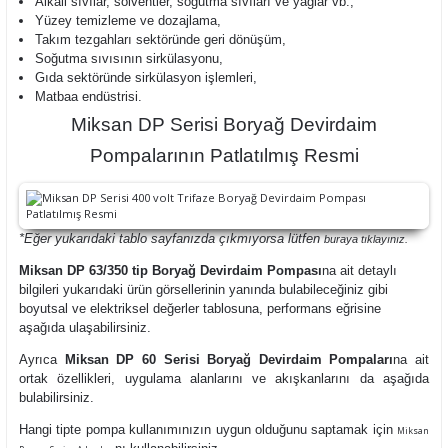
Alkali sıvılar, solventler, soğutma sıvıları ve yağlar vb.,
Yüzey temizleme ve dozajlama,
Takım tezgahları sektöründe geri dönüşüm,
Soğutma sıvısının sirkülasyonu,
Gıda sektöründe sirkülasyon işlemleri,
Matbaa endüstrisi.
Miksan DP Serisi Boryağ Devirdaim
Pompalarının Patlatılmış Resmi
*Eğer yukarıdaki tablo sayfanızda çıkmıyorsa lütfen
buraya
tıklayınız.
Miksan DP 63/350 tip Boryağ Devirdaim Pompası
na ait detaylı
bilgileri yukarıdaki ürün görsellerinin yanında bulabileceğiniz gibi
boyutsal ve elektriksel değerler tablosuna, performans eğrisine
aşağıda ulaşabilirsiniz.
Ayrıca
Miksan DP 60 Serisi Boryağ Devirdaim Pompaları
na ait
ortak özellikleri, uygulama alanlarını ve akışkanlarını da aşağıda
bulabilirsiniz.
Hangi tipte pompa kullanımınızın uygun olduğunu saptamak için
Miksan