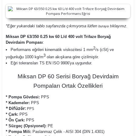
*Eğer yukarıdaki tablo sayfanızda çıkmıyorsa lütfen
tıklayınız.
buraya
Miksan DP 63/350 0.25 kw 60 L/d 400 volt Trifaze Boryağ
Devirdaim Pompası
:
2
Performans eğrileri kinematik viskozitesi 1 mm
/s (cSt) ve
3
yoğunluğu 1000 kg/m
olan akışkana göre çizilmiştir.
Eğri toleransları TS EN ISO 9906'ya uygundur.
Miksan DP 60 Serisi Boryağ Devirdaim
Pompaları Ortak Özellikleri
* Pompa Gövdesi:
PPS
* Kademeler:
PPS
* Difüzör:
PPS
* Çark:
PPS
* Ön Çark:
PPS
* Süzgeç (Opsiyonel):
PE
* Pompa Mili:
Paslanmaz Çelik - AISI 304 (DIN 1.4301)