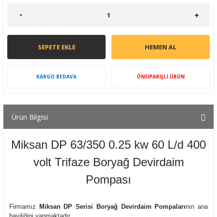
SEPETE EKLE
HEMEN AL
KARGO BEDAVA
ÖNSİPARİŞLİ ÜRÜN
Ürün Bilgisi
Miksan DP 63/350 0.25 kw 60 L/d 400
volt Trifaze Boryağ Devirdaim
Pompası
Firmamız
Miksan DP Serisi Boryağ Devirdaim Pompaları
nın ana
bayiliğini yapmaktadır.