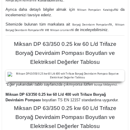
nı kullanabilirsiniz.
Pompa Seçim Adımları
Ayrıca daha detaylı bilgiler almak için
nu da
Miksan Pompaları Kataloğu
incelemenizi tavsiye ederiz.
Sitemizde bulunan tüm markalara ait
nı,
Boryağ Devirdaim Pompaları
Miksan
nı ve
ni de inceleyebilirsiniz.
Boryağ Devirdaim Pompaları
Miksan ürünleri
Miksan DP 63/350 0.25 kw 60 L/d Trifaze
Boryağ Devirdaim Pompası Boyutları ve
Elektriksel Değerler Tablosu
*Eğer yukarıdaki tablo sayfanızda çıkmıyorsa lütfen
tıklayınız.
buraya
Miksan DP 63/350 0.25 kw 60 L/d 400 volt Trifaze Boryağ
Devirdaim Pompası
boyutları TS EN 12157 standardına uygundur.
Miksan DP 63/350 0.25 kw 60 L/d Trifaze
Boryağ Devirdaim Pompası Boyutları ve
Elektriksel Değerler Tablosu