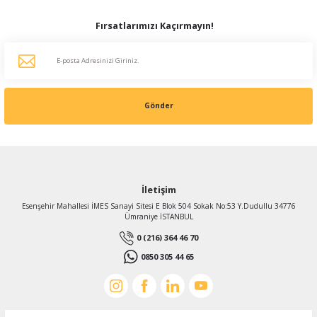
Fırsatlarımızı Kaçırmayın!
Gönder
İletişim
Esenşehir Mahallesi İMES Sanayi Sitesi E Blok 504 Sokak No:53 Y.Dudullu 34776
Ümraniye İSTANBUL
0 (216) 364 46 70
0850 305 44 65