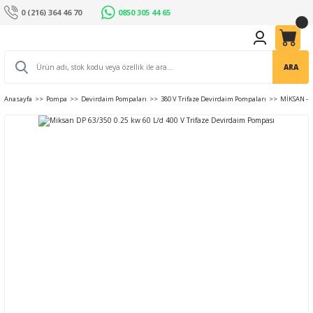
0 (216) 364 46 70
0850 305 44 65
ARA
Anasayfa
Pompa
Devirdaim Pompaları
380 V Trifaze Devirdaim Pompaları
MİKSAN - 4