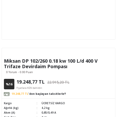
Miksan DP 102/260 0.18 kw 100 L/d 400 V
Trifaze Devirdaim Pompası
0 Yorum - 0.00 Puan
19.248,77 TL
22.915,20 TL
%16
Fiyatlara KDV dahildir.
19.248,77 TL
'den başlayan taksitlerle!!
Kargo
ÜCRETSİZ KARGO
Ağırlık (kg)
4,2 kg
Akım (A)
0,85/0,49 A