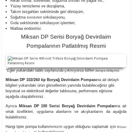
Alkali sıvılar, solventler, soğutma sıvıları ve yağlar vb.,
Yüzey temizleme ve dozajlama,
Takım tezgahları sektöründe geri dönüşüm,
Soğutma sıvısının sirkülasyonu,
Gıda sektöründe sirkülasyon işlemleri,
Matbaa endüstrisi.
Miksan DP Serisi Boryağ Devirdaim
Pompalarının Patlatılmış Resmi
*Eğer yukarıdaki tablo sayfanızda çıkmıyorsa lütfen
buraya
tıklayınız.
Miksan DP 102/260 tip Boryağ Devirdaim Pompası
na ait detaylı
bilgileri yukarıdaki ürün görsellerinin yanında bulabileceğiniz gibi
boyutsal ve elektriksel değerler tablosuna, performans eğrisine
aşağıda ulaşabilirsiniz.
Ayrıca
Miksan DP 100 Serisi Boryağ Devirdaim Pompaları
na ait
ortak özellikleri, uygulama alanlarını ve akışkanlarını da aşağıda
bulabilirsiniz.
Hangi tipte pompa kullanımınızın uygun olduğunu saptamak için
Miksan