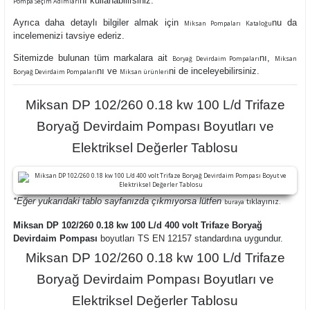
nı kullanabilirsiniz.
Pompa Seçim Adımları
Ayrıca daha detaylı bilgiler almak için
nu da
Miksan Pompaları Kataloğu
incelemenizi tavsiye ederiz.
Sitemizde bulunan tüm markalara ait
nı,
Boryağ Devirdaim Pompaları
Miksan
nı ve
ni de inceleyebilirsiniz.
Boryağ Devirdaim Pompaları
Miksan ürünleri
Miksan DP 102/260 0.18 kw 100 L/d Trifaze
Boryağ Devirdaim Pompası Boyutları ve
Elektriksel Değerler Tablosu
*Eğer yukarıdaki tablo sayfanızda çıkmıyorsa lütfen
tıklayınız.
buraya
Miksan DP 102/260 0.18 kw 100 L/d 400 volt Trifaze Boryağ
Devirdaim Pompası
boyutları TS EN 12157 standardına uygundur.
Miksan DP 102/260 0.18 kw 100 L/d Trifaze
Boryağ Devirdaim Pompası Boyutları ve
Elektriksel Değerler Tablosu