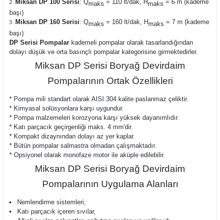
Miksan DP 100 Serisi
: Q
= 110 lt/dak, H
= 6 m (kademe
maks
maks
başı)
Miksan DP 160 Serisi
: Q
= 160 lt/dak, H
= 7 m (kademe
maks
maks
başı)
DP Serisi Pompalar
kademeli pompalar olarak tasarlandığından
dolayı düşük ve orta basınçlı pompalar kategorisine girmektedirler.
Miksan DP Serisi Boryağ Devirdaim
Pompalarının Ortak Özellikleri
* Pompa mili standart olarak AISI 304 kalite paslanmaz çeliktir.
* Kimyasal solüsyonlara karşı uygundur.
* Pompa malzemeleri korozyona karşı yüksek dayanımlıdır.
* Katı parçacık geçirgenliği maks. 4 mm'dir.
* Kompakt dizaynından dolayı az yer kaplar.
* Bütün pompalar salmastra olmadan çalışmaktadır.
* Opsiyonel olarak monofaze motor ile aküple edilebilir.
Miksan DP Serisi Boryağ Devirdaim
Pompalarının Uygulama Alanları
Nemlendirme sistemleri
,
Katı parçacık içeren sıvılar,