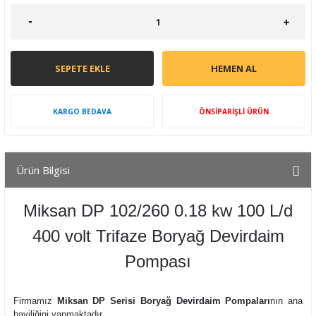
SEPETE EKLE
HEMEN AL
KARGO BEDAVA
ÖNSİPARİŞLİ ÜRÜN
Ürün Bilgisi
Miksan DP 102/260 0.18 kw 100 L/d
400 volt Trifaze Boryağ Devirdaim
Pompası
Firmamız
Miksan DP Serisi Boryağ Devirdaim Pompaları
nın ana
bayiliğini yapmaktadır.