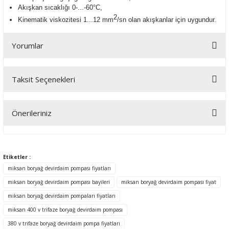
Akışkan sıcaklığı 0-...-60°C,
2
Kinematik viskozitesi 1...12 mm
/sn olan a
kışkanlar için uygundur.
Yorumlar
Taksit Seçenekleri
Bu ürüne ilk yorumu siz yapın!
Önerileriniz
Yorum Yaz
Bu ürünün fiyat bilgisi, resim, ürün açıklamalarında ve diğer
konularda yetersiz gördüğünüz noktaları öneri formunu kullanarak
tarafımıza iletebilirsiniz.
Etiketler :
Görüş ve önerileriniz için teşekkür ederiz.
miksan boryağ devirdaim pompası fiyatları
miksan boryağ devirdaim pompası bayileri
miksan boryağ devirdaim pompası fiyat
Ürün resmi kalitesiz, bozuk veya görüntülenemiyor.
miksan boryağ devirdaim pompaları fiyatları
Ürün açıklamasında eksik bilgiler bulunuyor.
miksan 400 v trifaze boryağ devirdaim pompası
Ürün bilgilerinde hatalar bulunuyor.
380 v trifaze boryağ devirdaim pompa fiyatları