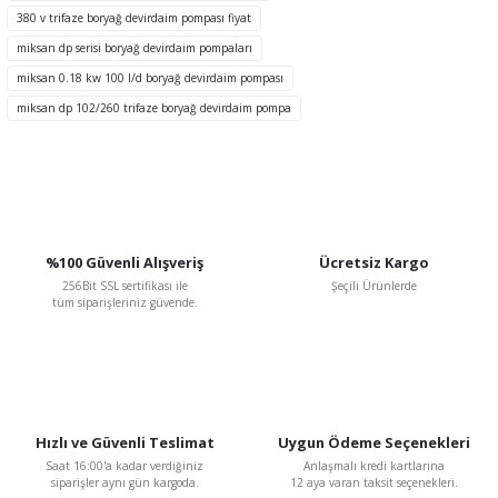
Ürün fiyatı diğer sitelerden daha pahalı.
380 v trifaze boryağ devirdaim pompası fiyat
Bu ürüne benzer farklı alternatifler olmalı.
miksan dp serisi boryağ devirdaim pompaları
miksan 0.18 kw 100 l/d boryağ devirdaim pompası
miksan dp 102/260 trifaze boryağ devirdaim pompa
Gönder
%100 Güvenli Alışveriş
Ücretsiz Kargo
256Bit SSL sertifikası ile
Şeçili Ürünlerde
tüm siparişleriniz güvende.
Hızlı ve Güvenli Teslimat
Uygun Ödeme Seçenekleri
Saat 16:00'a kadar verdiğiniz
Anlaşmalı kredi kartlarına
siparişler aynı gün kargoda.
12 aya varan taksit seçenekleri.