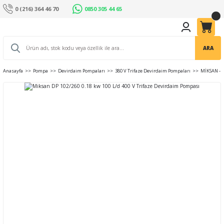
0 (216) 364 46 70
0850 305 44 65
ARA
Anasayfa
Pompa
Devirdaim Pompaları
380 V Trifaze Devirdaim Pompaları
MİKSAN - 4