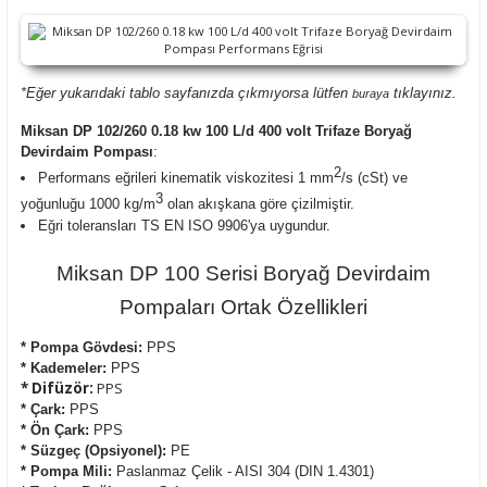
*Eğer yukarıdaki tablo sayfanızda çıkmıyorsa lütfen
tıklayınız.
buraya
Miksan DP 102/260 0.18 kw 100 L/d 400 volt Trifaze Boryağ
Devirdaim Pompası
:
2
Performans eğrileri kinematik viskozitesi 1 mm
/s (cSt) ve
3
yoğunluğu 1000 kg/m
olan akışkana göre çizilmiştir.
Eğri toleransları TS EN ISO 9906'ya uygundur.
Miksan DP 100 Serisi Boryağ Devirdaim
Pompaları Ortak Özellikleri
* Pompa Gövdesi:
PPS
* Kademeler:
PPS
* Difüzör:
PPS
* Çark:
PPS
* Ön Çark:
PPS
* Süzgeç (Opsiyonel):
PE
* Pompa Mili:
Paslanmaz Çelik - AISI 304 (DIN 1.4301)