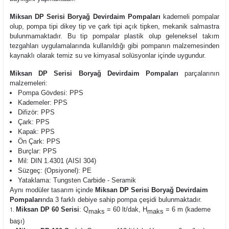
Miksan DP Serisi Boryağ Devirdaim Pompaları
kademeli pompalar
olup,
pompa tipi dikey tip ve çark tipi açık tipken, mekanik salmastra
bulunmamaktadır. Bu tip pompalar plastik olup geleneksel takım
tezgahları uygulamalarında kullanıldığı gibi pompanın malzemesinden
kaynaklı olarak temiz su ve kimyasal solüsyonlar içinde uygundur.
Miksan DP Serisi Boryağ Devirdaim Pompaları
parçalarının
malzemeleri:
Pompa Gövdesi: PPS
Kademeler: PPS
Difizör: PPS
Çark: PPS
Kapak: PPS
Ön Çark: PPS
Burçlar: PPS
Mil: DIN 1.4301 (AISI 304)
Süzgeç: (Opsiyonel): PE
Yataklama: Tungsten Carbide - Seramik
Aynı modüler tasarım içinde
Miksan DP Serisi Boryağ Devirdaim
Pompaları
nda 3 farklı debiye sahip pompa çeşidi bulunmaktadır.
Miksan DP 60 Serisi
: Q
= 60 lt/dak, H
= 6 m (kademe
maks
maks
başı)