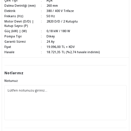
Çark Tipi
Açık
Dalma Derinliği (mm)
260 mm
Elektrik
380 / 400 V Trifaze
Frekans (Hz)
50 Hz
Motor Devri (D/D) |
2820 D/D / 2 Kutuplu
Kutup Sayısı (P)
Güç (kW) | (W)
0,18 kW / 180 W
Pompa Tipi
Dikey
Garanti Süresi
24 Ay
Fiyat
19.096,00 TL + KDV
Havale
18.721,35 TL (%2,74 havale indirimi)
Notlarınız
Notunuz