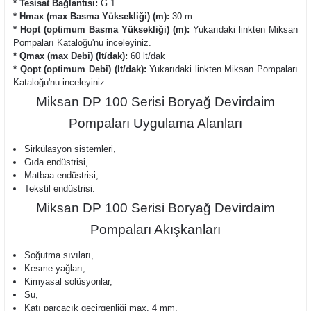
* Tesisat Bağlantısı:
G 1
* Hmax (max Basma Yüksekliği) (m):
30 m
* Hopt (optimum Basma Yüksekliği) (m):
Yukarıdaki linkten Miksan
Pompaları Kataloğu'nu inceleyiniz.
* Qmax (max Debi) (lt/dak):
60 lt/dak
* Qopt (optimum Debi) (lt/dak):
Yukarıdaki linkten Miksan Pompaları
Kataloğu'nu inceleyiniz.
Miksan DP 100 Serisi Boryağ Devirdaim
Pompaları Uygulama Alanları
Sirkülasyon sistemleri,
Gıda endüstrisi,
Matbaa endüstrisi,
Tekstil endüstrisi.
Miksan DP 100 Serisi Boryağ Devirdaim
Pompaları Akışkanları
Soğutma sıvıları,
Kesme yağları,
Kimyasal solüsyonlar,
Su,
Katı parçacık geçirgenliği max. 4 mm,