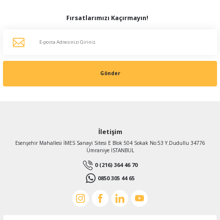
Fırsatlarımızı Kaçırmayın!
Gönder
İletişim
Esenşehir Mahallesi İMES Sanayi Sitesi E Blok 504 Sokak No:53 Y.Dudullu 34776
Ümraniye İSTANBUL
0 (216) 364 46 70
0850 305 44 65