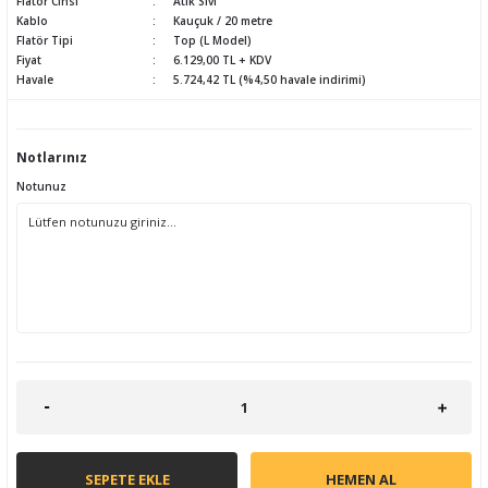
Flatör Cinsi
Atık Sıvı
Kablo
Kauçuk / 20 metre
Flatör Tipi
Top (L Model)
Fiyat
6.129,00 TL + KDV
Havale
5.724,42 TL (%4,50 havale indirimi)
Notlarınız
Notunuz
SEPETE EKLE
HEMEN AL