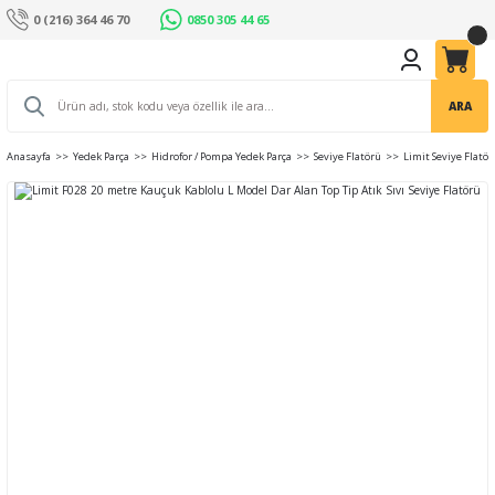
0 (216) 364 46 70
0850 305 44 65
ARA
Anasayfa
Yedek Parça
Hidrofor / Pompa Yedek Parça
Seviye Flatörü
Limit Seviye Flatör