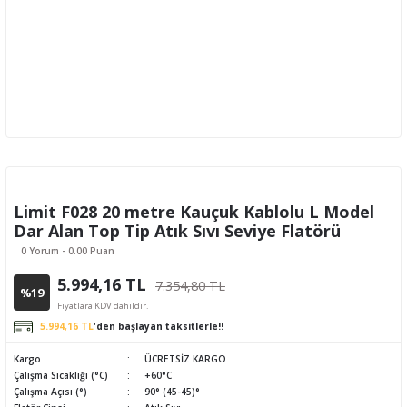
Limit F028 20 metre Kauçuk Kablolu L Model
Dar Alan Top Tip Atık Sıvı Seviye Flatörü
0 Yorum - 0.00 Puan
5.994,16 TL
7.354,80 TL
%19
Fiyatlara KDV dahildir.
5.994,16 TL
'den başlayan taksitlerle!!
Kargo
ÜCRETSİZ KARGO
Çalışma Sıcaklığı (°C)
+60°C
Çalışma Açısı (°)
90° (45-45)°