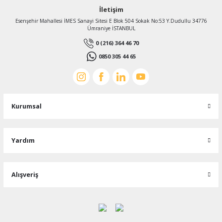
İletişim
Esenşehir Mahallesi İMES Sanayi Sitesi E Blok 504 Sokak No:53 Y.Dudullu 34776
Ümraniye İSTANBUL
0 (216) 364 46 70
0850 305 44 65
Kurumsal
Yardım
Alışveriş
Limit