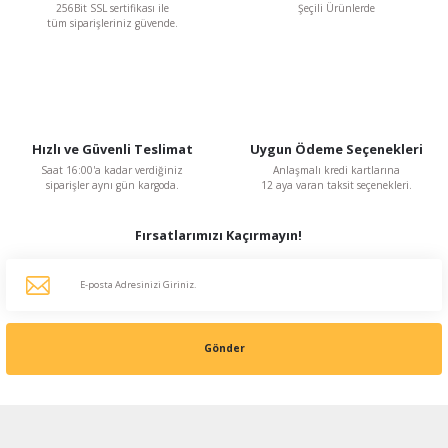
256Bit SSL sertifikası ile
Şeçili Ürünlerde
tüm siparişleriniz güvende.
Gönder
Hızlı ve Güvenli Teslimat
Uygun Ödeme Seçenekleri
Saat 16:00'a kadar verdiğiniz
Anlaşmalı kredi kartlarına
siparişler aynı gün kargoda.
12 aya varan taksit seçenekleri.
Fırsatlarımızı Kaçırmayın!
Limit
Limit F024 3 metre Kauçuk Kablolu L Model Dar Alan Top Tip Atık Sıvı Seviye Fla
3.538,80 TL
Gönder
%19
2.884,12 TL
KDV Dahildir