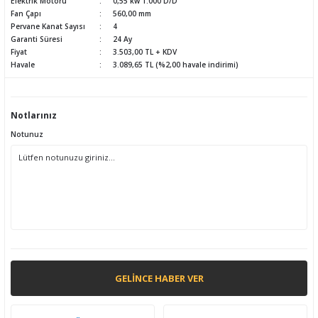
Elektrik Motoru
0,55 kw 1.000 D/D
Fan Çapı
560,00 mm
Pervane Kanat Sayısı
4
Garanti Süresi
24 Ay
Fiyat
3.503,00 TL + KDV
Havale
3.089,65 TL (%2,00 havale indirimi)
Notlarınız
Notunuz
GELINCE HABER VER