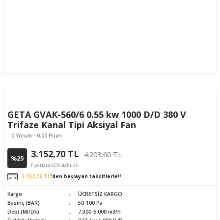
GETA GVAK-560/6 0.55 kw 1000 D/D 380 V
Trifaze Kanal Tipi Aksiyal Fan
0 Yorum - 0.00 Puan
3.152,70 TL
4.203,60 TL
%25
Fiyatlara KDV dahildir.
3.152,70 TL
'den başlayan taksitlerle!!
Kargo
ÜCRETSİZ KARGO
Basınç (BAR)
50-100 Pa
Debi (Ml/Dk)
7.300-6.000 m3/h