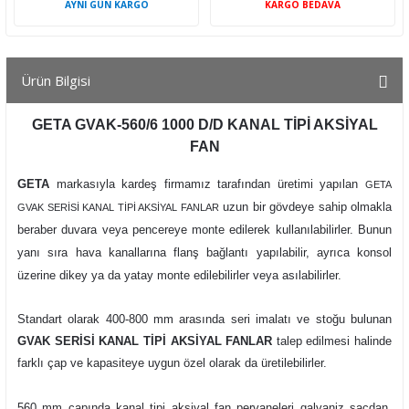
AYNI GÜN KARGO
KARGO BEDAVA
Ürün Bilgisi
GETA GVAK-560/6 1000 D/D KANAL TİPİ AKSİYAL
FAN
GETA
markasıyla kardeş firmamız tarafından üretimi yapılan
GETA
uzun bir gövdeye sahip olmakla
GVAK SERİSİ KANAL TİPİ AKSİYAL FANLAR
beraber duvara veya pencereye monte edilerek kullanılabilirler. Bunun
yanı sıra hava kanallarına flanş bağlantı yapılabilir, ayrıca konsol
üzerine dikey ya da yatay monte edilebilirler veya asılabilirler.
Standart olarak 400-800 mm arasında seri imalatı ve stoğu bulunan
GVAK SERİSİ KANAL TİPİ AKSİYAL FANLAR
talep edilmesi halinde
farklı çap ve kapasiteye uygun özel olarak da üretilebilirler.
560 mm çapında kanal tipi aksiyal fan pervaneleri galvaniz sacdan,