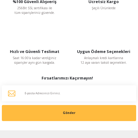
%100 Güvenli Alışveriş
Ücretsiz Kargo
256Bit SSL sertifikası ile
Şeçili Ürünlerde
tüm siparişleriniz güvende.
Hızlı ve Güvenli Teslimat
Uygun Ödeme Seçenekleri
Atmaca Fan
Saat 16:00'a kadar verdiğiniz
Anlaşmalı kredi kartlarına
GETA 560 mm çapında 4 Kanatlı Aksiyal Fan Pervanesi (14-19-24-28 mm göbek çapl
siparişler aynı gün kargoda.
12 aya varan taksit seçenekleri.
Fırsatlarımızı Kaçırmayın!
604,80 TL
%20
483,84 TL
KDV Dahildir
Gönder