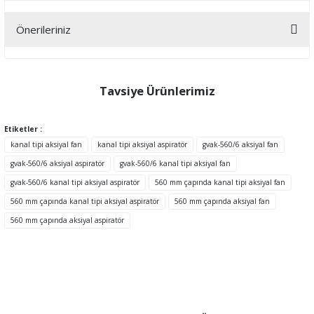
Önerileriniz
Yorum Yaz
Bu ürünün fiyat bilgisi, resim, ürün açıklamalarında ve diğer
konularda yetersiz gördüğünüz noktaları öneri formunu kullanarak
tarafımıza iletebilirsiniz.
Tavsiye Ürünlerimiz
Görüş ve önerileriniz için teşekkür ederiz.
Etiketler :
Ürün resmi kalitesiz, bozuk veya görüntülenemiyor.
kanal tipi aksiyal fan
kanal tipi aksiyal aspiratör
gvak-560/6 aksiyal fan
Ürün açıklamasında eksik bilgiler bulunuyor.
gvak-560/6 aksiyal aspiratör
gvak-560/6 kanal tipi aksiyal fan
Ürün bilgilerinde hatalar bulunuyor.
gvak-560/6 kanal tipi aksiyal aspiratör
560 mm çapında kanal tipi aksiyal fan
Ürün fiyatı diğer sitelerden daha pahalı.
560 mm çapında kanal tipi aksiyal aspiratör
560 mm çapında aksiyal fan
Bu ürüne benzer farklı alternatifler olmalı.
560 mm çapında aksiyal aspiratör
TÜKENDİ
Gönder