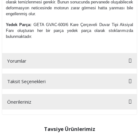
olarak temizlenmesi gerekir. Bunun sonucunda pervanede oluşabilecek
deformasyon neticesinde motorun zarar görmesi hatta yanması bile
engellenmiş olur.
Yedek Parça:
GETA GVAC-600/6 Kare Çerçeveli Duvar Tipi Aksiyal
Fanı oluşturan her bir parça yedek parça olarak stoklarımızda
bulunmaktadır.
Yorumlar
Taksit Seçenekleri
Bu ürüne ilk yorumu siz yapın!
Önerileriniz
Yorum Yaz
Bu ürünün fiyat bilgisi, resim, ürün açıklamalarında ve diğer
konularda yetersiz gördüğünüz noktaları öneri formunu kullanarak
tarafımıza iletebilirsiniz.
Tavsiye Ürünlerimiz
Görüş ve önerileriniz için teşekkür ederiz.