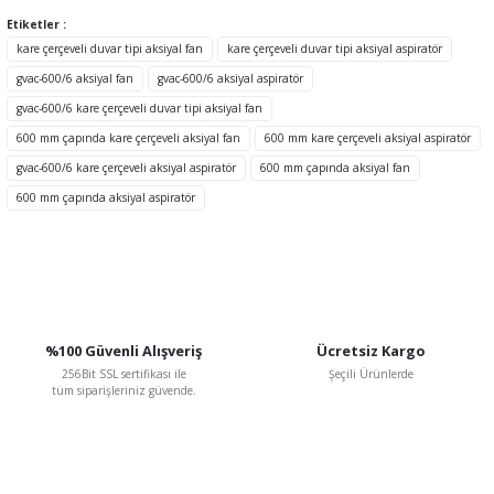
Etiketler :
Ürün resmi kalitesiz, bozuk veya görüntülenemiyor.
kare çerçeveli duvar tipi aksiyal fan
kare çerçeveli duvar tipi aksiyal aspiratör
Ürün açıklamasında eksik bilgiler bulunuyor.
gvac-600/6 aksiyal fan
gvac-600/6 aksiyal aspiratör
Ürün bilgilerinde hatalar bulunuyor.
gvac-600/6 kare çerçeveli duvar tipi aksiyal fan
Ürün fiyatı diğer sitelerden daha pahalı.
600 mm çapında kare çerçeveli aksiyal fan
600 mm kare çerçeveli aksiyal aspiratör
Bu ürüne benzer farklı alternatifler olmalı.
gvac-600/6 kare çerçeveli aksiyal aspiratör
600 mm çapında aksiyal fan
600 mm çapında aksiyal aspiratör
TÜKENDİ
Gönder
%100 Güvenli Alışveriş
Ücretsiz Kargo
256Bit SSL sertifikası ile
Şeçili Ürünlerde
tüm siparişleriniz güvende.