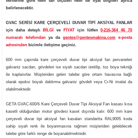
verilerine göre hem fan ölçüleri hem de fiyat bilgileri ayrıca
belirlenecektir.
GVAC SERİSİ KARE ÇERÇEVELİ DUVAR TİPİ AKSİYAL FANLAR
için daha detaylı
BİLGİ
ve
FİYAT
için lütfen
0-216-364 46 70
numaralı telefondan
ya da
gentes@gentesmakina.com
e-posta
adresinden
bizimle iletişime geçiniz.
600 mm çapında kare çerçeveli duvar tipi aksiyal fan pervaneleri
galvaniz sacdan, gövdeleri ise siyah sacdan üretilip, toz boya tekniği
ile kaplanırlar. Müşteriden gelen talebe göre ortam havasına bağlı
olarak epoksi boyalı daldırma galvaniz gövdeli veya Cr-Ni imalat da
olabilmektedir.
GETA GVAC-600/6 Kare Çerçeveli Duvar Tipi Aksiyal Fan kasası kısa
kasetli olduğundan motor gövdesi kaset dışında kalır. 600 mm kare
çerçeveli duvar tipi aksiyal fan kasaları standartta RAL9005 koda
sahip siyah renk ile boyanmasına rağmen müşteriden gelebilecek
talebe göre farklı renge de boyanabilmektedir.