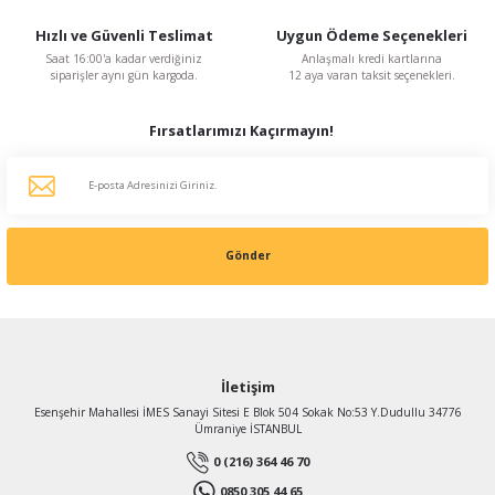
Atmaca Fan
GETA 600 mm çapında 4 Kanatlı Aksiyal Fan Pervanesi (19-24-28 mm göbek çaplı)
Hızlı ve Güvenli Teslimat
Uygun Ödeme Seçenekleri
Saat 16:00'a kadar verdiğiniz
Anlaşmalı kredi kartlarına
siparişler aynı gün kargoda.
12 aya varan taksit seçenekleri.
663,55 TL
%20
530,84 TL
Fırsatlarımızı Kaçırmayın!
KDV Dahildir
Gönder
İletişim
Esenşehir Mahallesi İMES Sanayi Sitesi E Blok 504 Sokak No:53 Y.Dudullu 34776
Ümraniye İSTANBUL
0 (216) 364 46 70
0850 305 44 65