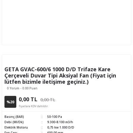
GETA GVAC-600/6 1000 D/D Trifaze Kare
Çerçeveli Duvar Tipi Aksiyal Fan (Fiyat için
lütfen bizimle iletişime geçiniz.)
0 Yorum - 0.00 Puan
0,00 TL
0,00 TL
%20
Fiyatlara KDV dahildir.
Basınç (BAR)
50-100 Pa
Debi (Ml/Dk)
9.300-8.100 m3/h
Elektrik Motoru
0,75 kw 1.000 D/D
Fan Çapı
600,00 mm