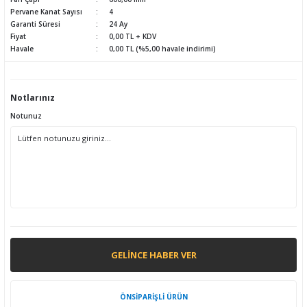
Pervane Kanat Sayısı
4
Garanti Süresi
24 Ay
Fiyat
0,00 TL + KDV
Havale
0,00 TL (%5,00 havale indirimi)
Notlarınız
Notunuz
GELINCE HABER VER
ÖNSİPARİŞLİ ÜRÜN