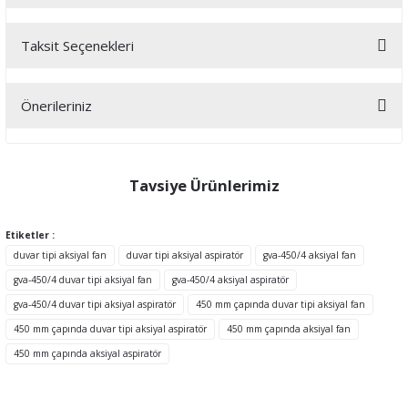
Taksit Seçenekleri
Bu ürüne ilk yorumu siz yapın!
Önerileriniz
Yorum Yaz
Bu ürünün fiyat bilgisi, resim, ürün açıklamalarında ve diğer
konularda yetersiz gördüğünüz noktaları öneri formunu kullanarak
tarafımıza iletebilirsiniz.
Tavsiye Ürünlerimiz
Görüş ve önerileriniz için teşekkür ederiz.
Etiketler :
Ürün resmi kalitesiz, bozuk veya görüntülenemiyor.
duvar tipi aksiyal fan
duvar tipi aksiyal aspiratör
gva-450/4 aksiyal fan
Ürün açıklamasında eksik bilgiler bulunuyor.
gva-450/4 duvar tipi aksiyal fan
gva-450/4 aksiyal aspiratör
Ürün bilgilerinde hatalar bulunuyor.
gva-450/4 duvar tipi aksiyal aspiratör
450 mm çapında duvar tipi aksiyal fan
Ürün fiyatı diğer sitelerden daha pahalı.
450 mm çapında duvar tipi aksiyal aspiratör
450 mm çapında aksiyal fan
Bu ürüne benzer farklı alternatifler olmalı.
450 mm çapında aksiyal aspiratör