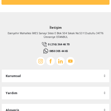
İletişim
Esenşehir Mahallesi İMES Sanayi Sitesi E Blok 504 Sokak No:53 Y.Dudullu 34776
Ümraniye İSTANBUL
TÜKENDİ
0 (216) 364 46 70
0850 305 44 65
Kurumsal
Yardım
Atmaca Fan
GETA 450 mm çapında GENİŞ 4 Kanatlı Aksiyal Fan Pervanesi (28 mm göbek çaplı)
Alışveriş