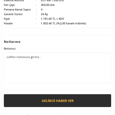
Elektrik Motoru
0,37 kw 1.500 D/D
Fan Çapı
450,00 mm
Pervane Kanat Sayısı
4
Garanti Süresi
24 Ay
Fiyat
1.191,00 TL + KDV
Havale
1.050,46 TL (%2,00 havale indirimi)
Notlarınız
Notunuz
GELINCE HABER VER