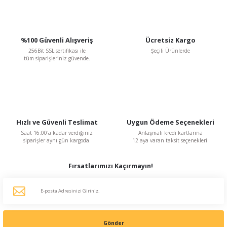
TÜKENDİ
Gönder
%100 Güvenli Alışveriş
Ücretsiz Kargo
256Bit SSL sertifikası ile
Şeçili Ürünlerde
tüm siparişleriniz güvende.
Hızlı ve Güvenli Teslimat
Uygun Ödeme Seçenekleri
Atmaca Fan
GETA 450 mm çapında 4 Kanatlı Aksiyal Fan Pervanesi (14-19-24 mm göbek çaplı)
Saat 16:00'a kadar verdiğiniz
Anlaşmalı kredi kartlarına
siparişler aynı gün kargoda.
12 aya varan taksit seçenekleri.
Fırsatlarımızı Kaçırmayın!
497,66 TL
%20
398,13 TL
KDV Dahildir
Gönder