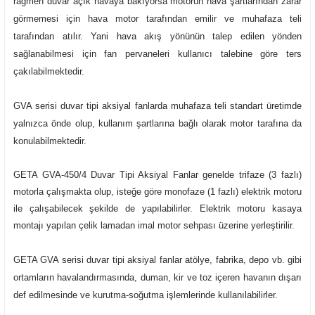
rağmen duvar açık havaya bakıyorsa motorun hava şartlarından zarar
görmemesi için hava motor tarafından emilir ve muhafaza teli
tarafından atılır. Yani hava akış yönünün talep edilen yönden
sağlanabilmesi için fan pervaneleri kullanıcı talebine göre ters
çakılabilmektedir.
GVA serisi duvar tipi aksiyal fanlarda muhafaza teli standart üretimde
yalnızca önde olup, kullanım şartlarına bağlı olarak motor tarafına da
konulabilmektedir.
GETA GVA-450/4 Duvar Tipi Aksiyal Fanlar genelde trifaze (3 fazlı)
motorla çalışmakta olup, isteğe göre monofaze (1 fazlı) elektrik motoru
ile çalışabilecek şekilde de yapılabilirler. Elektrik motoru kasaya
montajı yapılan çelik lamadan imal motor sehpası üzerine yerleştirilir.
GETA GVA serisi duvar tipi aksiyal fanlar atölye, fabrika, depo vb. gibi
ortamların havalandırmasında, duman, kir ve toz içeren havanın dışarı
def edilmesinde ve kurutma-soğutma işlemlerinde kullanılabilirler.