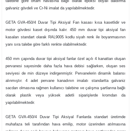
talebine göre ortam havasına bağlı olarak epoksi boyalı daldırma
galvaniz gövdeli ve Cr-Ni imalat da yapılabilmektedir.
GETA GVA-450/4 Duvar Tipi Aksiyal Fan kasası kısa kasetlidir ve
motor gövdesi kaset dışında kalır. 450 mm duvar tipi aksiyal fan
kasaları standart olarak RAL9005 kodlu siyah renk ile boyanmasının
yanı sıra talebe göre farklı renkte olabilmektedir.
450 mm çapında duvar tipi aksiyal fanlar özel açılı 4 kanattan oluşan
pervanesi sayesinde daha fazla hava debisi sağlarken, oluşan ses
seviyesi de min düzeye indirgenmiştir. Pervanelerin dinamik balansı
alınmıştır. 4 adet pervane kanadının imalatı standartta galvaniz
sacdan olmasına rağmen kullanıcı talebine ve çalışma şartlarına bağlı
olarak plastik veya yüksek adetli siparişlerde kromdan da
yapılabilmektedir.
GETA GVA-450/4 Duvar Tipi Aksiyal Fanlarda standart üretimde
muhafaza teli tarafından hava emilip, motor üzerinden atılmasına