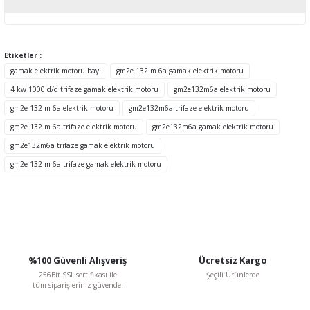
Yorum Yaz
Bu ürünün fiyat bilgisi, resim, ürün açıklamalarında ve diğer
konularda yetersiz gördüğünüz noktaları öneri formunu kullanarak
tarafımıza iletebilirsiniz.
Etiketler :
Görüş ve önerileriniz için teşekkür ederiz.
gamak elektrik motoru bayi
gm2e 132 m 6a gamak elektrik motoru
4 kw 1000 d/d trifaze gamak elektrik motoru
gm2e132m6a elektrik motoru
Ürün resmi kalitesiz, bozuk veya görüntülenemiyor.
gm2e 132 m 6a elektrik motoru
gm2e132m6a trifaze elektrik motoru
Ürün açıklamasında eksik bilgiler bulunuyor.
gm2e 132 m 6a trifaze elektrik motoru
gm2e132m6a gamak elektrik motoru
Ürün bilgilerinde hatalar bulunuyor.
gm2e132m6a trifaze gamak elektrik motoru
Ürün fiyatı diğer sitelerden daha pahalı.
gm2e 132 m 6a trifaze gamak elektrik motoru
Bu ürüne benzer farklı alternatifler olmalı.
%100 Güvenli Alışveriş
Ücretsiz Kargo
Gönder
256Bit SSL sertifikası ile
Şeçili Ürünlerde
tüm siparişleriniz güvende.