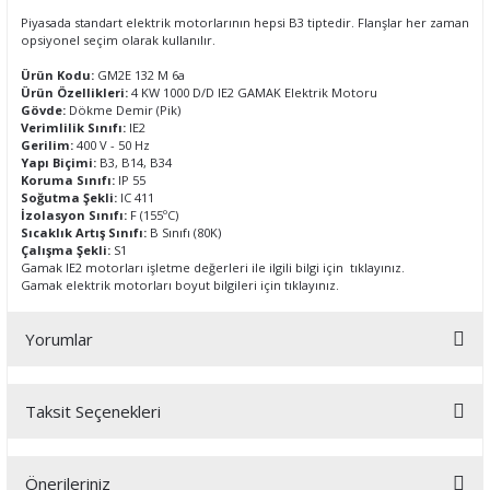
Piyasada standart elektrik motorlarının hepsi B3 tiptedir. Flanşlar her zaman
opsiyonel seçim olarak kullanılır.
Ürün Kodu:
GM2E 132 M 6a
Ürün Özellikleri:
4 KW 1000 D/D IE2 GAMAK Elektrik Motoru
Gövde:
Dökme Demir (Pik)
Verimlilik Sınıfı:
IE2
Gerilim:
400 V - 50 Hz
Yapı Biçimi:
B3, B14, B34
Koruma Sınıfı:
IP 55
Soğutma Şekli:
IC 411
İzolasyon Sınıfı:
F (155ºC)
Sıcaklık Artış Sınıfı:
B Sınıfı (80K)
Çalışma Şekli:
S1
Gamak IE2 motorları işletme değerleri ile ilgili bilgi için
tıklayınız.
Gamak elektrik motorları boyut bilgileri için
tıklayınız.
Yorumlar
Taksit Seçenekleri
Bu ürüne ilk yorumu siz yapın!
Önerileriniz