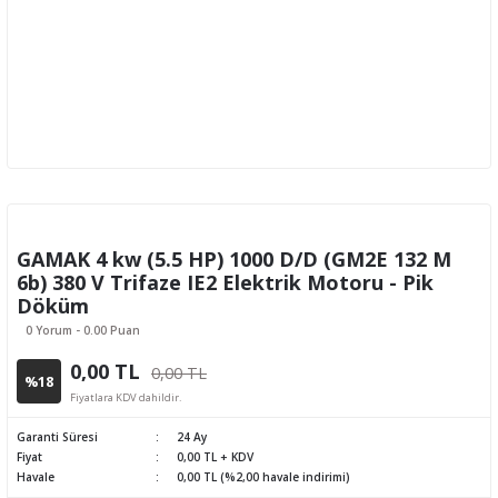
GAMAK 4 kw (5.5 HP) 1000 D/D (GM2E 132 M
6b) 380 V Trifaze IE2 Elektrik Motoru - Pik
Döküm
0 Yorum - 0.00 Puan
0,00 TL
0,00 TL
%18
Fiyatlara KDV dahildir.
Garanti Süresi
24 Ay
Fiyat
0,00 TL + KDV
Havale
0,00 TL (%2,00 havale indirimi)