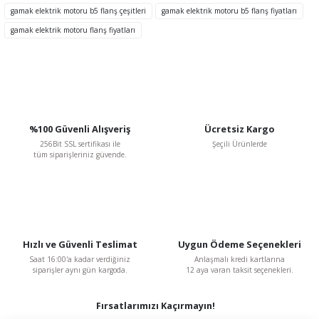
Ürün fiyatı diğer sitelerden daha pahalı.
gamak elektrik motoru b5 flanş çeşitleri
gamak elektrik motoru b5 flanş fiyatları
Bu ürüne benzer farklı alternatifler olmalı.
gamak elektrik motoru flanş fiyatları
Gamak
Gamak
Gamak 56 tip B5 Flanş - Alüminyum
Gamak 63 tip B5 Flanş - Alüminyum
Gönder
%100 Güvenli Alışveriş
Ücretsiz Kargo
313,56 TL
436,56 TL
256Bit SSL sertifikası ile
Şeçili Ürünlerde
%18
%18
258,69 TL
360,16 TL
tüm siparişleriniz güvende.
KDV Dahildir
KDV Dahildir
Hızlı ve Güvenli Teslimat
Uygun Ödeme Seçenekleri
Saat 16:00'a kadar verdiğiniz
Anlaşmalı kredi kartlarına
siparişler aynı gün kargoda.
12 aya varan taksit seçenekleri.
Fırsatlarımızı Kaçırmayın!