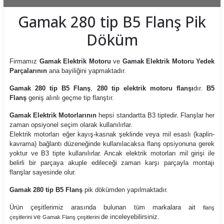
Gamak 280 tip B5 Flanş Pik
Döküm
Firmamız
Gamak Elektrik Motoru
ve
Gamak Elektrik Motoru Yedek
Parçalarının
ana bayiliğini yapmaktadır.
Gamak 280 tip B5 Flanş
,
280 tip elektrik motoru flanşı
dır.
B5
Flanş
geniş alınlı geçme tip flanştır.
Gamak Elektrik Motorlarının
hepsi standartta B3 tiptedir. Flanşlar her
zaman opsiyonel seçim olarak kullanılırlar.
Elektrik motorları eğer kayış-kasnak şeklinde veya mil esaslı (kaplin-
kavrama) bağlantı düzeneğinde kullanılacaksa flanş opsiyonuna gerek
yoktur ve B3 tipte kullanılırlar. Ancak elektrik motorları mil girişi ile
belirli bir parçaya akuple edileceği zaman karşı parçayla montajı
flanşlar sayesinde olur.
Gamak 280 tip B5 Flanş
pik dökümden yapılmaktadır.
Ürün çeşitlerimiz arasında bulunan tüm markalara ait
flanş
ve
de inceleyebilirsiniz.
çeşitlerini
Gamak Flanş çeşitlerini