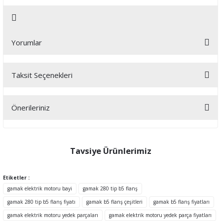
Yorumlar
Taksit Seçenekleri
Bu ürüne ilk yorumu siz yapın!
Önerileriniz
Yorum Yaz
Bu ürünün fiyat bilgisi, resim, ürün açıklamalarında ve diğer
konularda yetersiz gördüğünüz noktaları öneri formunu kullanarak
tarafımıza iletebilirsiniz.
Tavsiye Ürünlerimiz
Görüş ve önerileriniz için teşekkür ederiz.
Etiketler :
Ürün resmi kalitesiz, bozuk veya görüntülenemiyor.
gamak elektrik motoru bayi
gamak 280 tip b5 flanş
Ürün açıklamasında eksik bilgiler bulunuyor.
gamak 280 tip b5 flanş fiyatı
gamak b5 flanş çeşitleri
gamak b5 flanş fiyatları
Ürün bilgilerinde hatalar bulunuyor.
gamak elektrik motoru yedek parçaları
gamak elektrik motoru yedek parça fiyatları