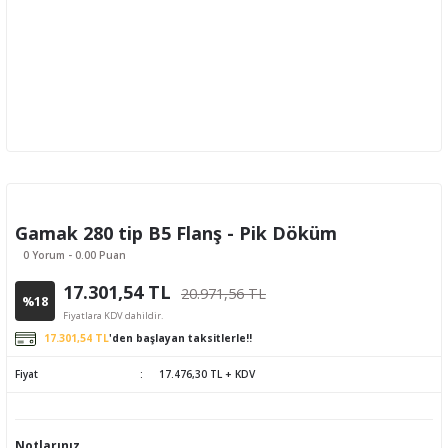
Gamak 280 tip B5 Flanş - Pik Döküm
0 Yorum - 0.00 Puan
17.301,54 TL
20.971,56 TL
%18
Fiyatlara KDV dahildir.
17.301,54 TL
'den başlayan taksitlerle!!
Fiyat
17.476,30 TL + KDV
Notlarınız