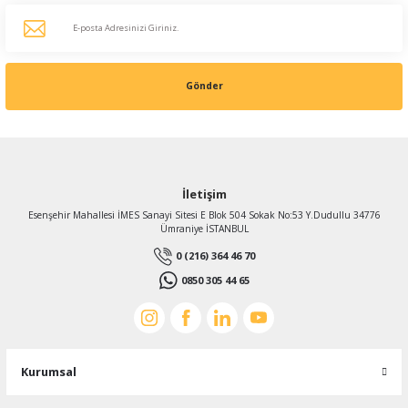
Gamak
Gamak 71 tip B5 Flanş - Alüminyum
Gönder
519,00 TL
%18
428,18 TL
KDV Dahildir
İletişim
Esenşehir Mahallesi İMES Sanayi Sitesi E Blok 504 Sokak No:53 Y.Dudullu 34776
Ümraniye İSTANBUL
0 (216) 364 46 70
0850 305 44 65
Kurumsal