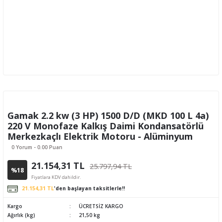
Gamak 2.2 kw (3 HP) 1500 D/D (MKD 100 L 4a)
220 V Monofaze Kalkış Daimi Kondansatörlü
Merkezkaçlı Elektrik Motoru - Alüminyum
0 Yorum - 0.00 Puan
21.154,31 TL
25.797,94 TL
%18
Fiyatlara KDV dahildir.
21.154,31 TL
'den başlayan taksitlerle!!
Kargo
ÜCRETSİZ KARGO
Ağırlık (kg)
21,50 kg