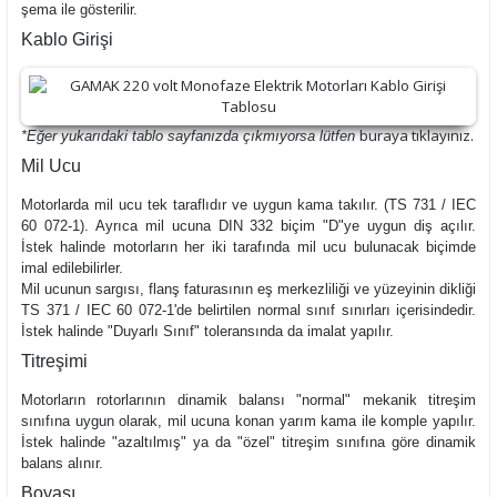
şema ile gösterilir.
Kablo Girişi
buraya
tıklayınız.
*Eğer yukarıdaki tablo sayfanızda çıkmıyorsa lütfen
Mil Ucu
Motorlarda mil ucu tek taraflıdır ve uygun kama takılır. (TS 731 / IEC
60 072-1). Ayrıca mil ucuna DIN 332 biçim "D"ye uygun diş açılır.
İstek halinde motorların her iki tarafında mil ucu bulunacak biçimde
imal edilebilirler.
Mil ucunun sargısı, flanş faturasının eş merkezliliği ve yüzeyinin dikliği
TS 371 / IEC 60 072-1'de belirtilen normal sınıf sınırları içerisindedir.
İstek halinde "Duyarlı Sınıf" toleransında da imalat yapılır.
Titreşimi
Motorların rotorlarının dinamik balansı "normal" mekanik titreşim
sınıfına uygun olarak, mil ucuna konan yarım kama ile komple yapılır.
İstek halinde "azaltılmış" ya da "özel" titreşim sınıfına göre dinamik
balans alınır.
Boyası