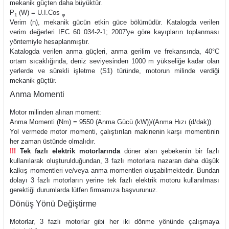
mekanik güçten daha büyüktür.
P
(W) = U.I.Cos
1
φ
Verim (n), mekanik gücün etkin güce bölümüdür. Katalogda verilen
verim değerleri IEC 60 034-2-1; 2007'ye göre kayıpların toplanması
yöntemiyle hesaplanmıştır.
Katalogda verilen anma güçleri, anma gerilim ve frekansında, 40°C
ortam sıcaklığında, deniz seviyesinden 1000 m yükseliğe kadar olan
yerlerde ve sürekli işletme (S1) türünde, motorun milinde verdiği
mekanik güçtür.
Anma Momenti
Motor milinden alınan moment:
Anma Momenti (Nm) = 9550 (Anma Gücü (kW))/(Anma Hızı (d/dak))
Yol vermede motor momenti, çalıştırılan makinenin karşı momentinin
her zaman üstünde olmalıdır.
!!!
Tek fazlı elektrik motorlarında
döner alan şebekenin bir fazlı
kullanılarak oluşturulduğundan, 3 fazlı motorlara nazaran daha düşük
kalkış momentleri ve/veya anma momentleri oluşabilmektedir. Bundan
dolayı 3 fazlı motorların yerine tek fazlı elektrik motoru kullanılması
gerektiği durumlarda lütfen firmamıza başvurunuz.
Dönüş Yönü Değiştirme
Motorlar, 3 fazlı motorlar gibi her iki dönme yönünde çalışmaya