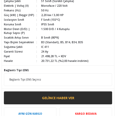
Çalışma Şekli
S1 Sınıfı (Sürekli Çalışma)
Elektrik | Voltaj (V)
Monofaze / 220 Volt
Frekans (Hz)
50 Hz
Güç (kW) | Beygir (HP)
2,20 kw / 3,00 HP
İzolasyon Sınıfı
F Sınıfı (155°C)
Koruma Sınıfı
IP55 Sınıfı
Motor Devri (D/D) |
1.500 D/D / 4 Kutuplu
Kutup Sayısı (P)
Sıcaklık Artışı Sınırı
B Sınıfı (80°K)
Yapı Biçimi Seçenekleri
B3 (Standart), B5, B14, B34, B35
Soğutma Şekli
IC 411
Garanti Süresi
24 Ay
Fiyat
21.498,28 TL + KDV
Havale
20.731,22 TL (%2,00 havale indirimi)
Bağlantı Tipi (EM)
GELINCE HABER VER
AYNI GÜN KARGO
KARGO BEDAVA