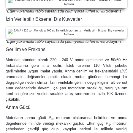
tıklayınız.
*Eğer yukarıdaki tablo sayfanızda çıkmıyorsa lütfen
buraya
İzin Verilebilir Eksenel Dış Kuvvetler
tıklayınız.
*Eğer yukarıdaki tablo sayfanızda çıkmıyorsa lütfen
buraya
Gerilim ve Frekans
Motorlar standart olarak 220 - 240 V anma gerilimine ve 50/60 Hz
frekanslarına göre imal edilir. İstek üzerine 110 V'luk şebeke
gerilimlerine uygun imalat yapılır. Anma gerilim ve frekansındaki ±%5
oranındaki değişmeler pratik olarak motor gücünde herhangi bir
değişikliğe neden olmaz. İzin verilebilir gerilim değişikliğinin alt ve üst
sınır değerlerinde devamlı çalışan motorların sıcaklığı, sargı yalıtım
sınıfına göre izin verilen sıcaklık artış sınırının en fazla 10K üzerine
çıkabilir.
Anma Gücü
Motorların anma gücü
P
motorun plakasında belirtilen ve anma
N
değerlerinde milinde verdiği mekanik güçtür. Etkin güç
P
, motorun
1
şebekeden çektiği güç olup, kayıplar nedeni ile milinde verdiği