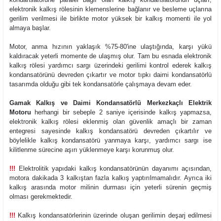
elektronik kalkış rölesinin klemenslerine bağlanır ve besleme uçlarına
gerilim verilmesi ile birlikte motor yüksek bir kalkış momenti ile yol
almaya başlar.
Motor, anma hızının yaklaşık %75-80'ine ulaştığında, karşı yükü
kaldıracak yeterli momente de ulaşmış olur. Tam bu esnada elektronik
kalkış rölesi yardımcı sargı üzerindeki gerilimi kontrol ederek kalkış
kondansatörünü devreden çıkartır ve motor tıpkı daimi kondansatörlü
tasarımda olduğu gibi tek kondansatörle çalışmaya devam eder.
Gamak Kalkış ve Daimi Kondansatörlü Merkezkaçlı Elektrik
Motoru
herhangi bir sebeple 2 saniye içerisinde kalkış yapmazsa,
elektronik kalkış rölesi eklenmiş olan güvenlik amaçlı bir zaman
entegresi sayesinde kalkış kondansatörü devreden çıkartılır ve
böylelikle kalkış kondansatörü yanmaya karşı, yardımcı sargı ise
kilitlenme sürecine aşırı yüklenmeye karşı korunmuş olur.
!!!
Elektrolitik yapıdaki kalkış kondansatörünün dayanımı açısından,
motora dakikada 3 kalkıştan fazla kalkış yaptırılmamalıdır. Ayrıca iki
kalkış arasında motor milinin durması için yeterli sürenin geçmiş
olması gerekmektedir.
!!!
Kalkış kondansatörlerinin üzerinde oluşan gerilimin deşarj edilmesi