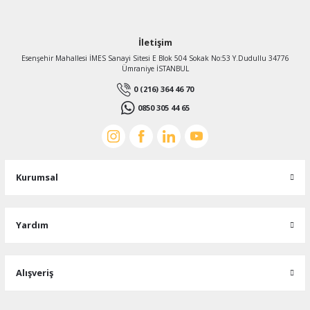
İletişim
Esenşehir Mahallesi İMES Sanayi Sitesi E Blok 504 Sokak No:53 Y.Dudullu 34776
Ümraniye İSTANBUL
0 (216) 364 46 70
0850 305 44 65
Kurumsal
Yardım
Alışveriş