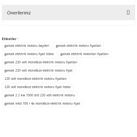
Önerileriniz
Yorum Yaz
Bu ürünün fiyat bilgisi, resim, ürün açıklamalarında ve diğer
konularda yetersiz gördüğünüz noktaları öneri formunu kullanarak
tarafımıza iletebilirsiniz.
Etiketler :
Görüş ve önerileriniz için teşekkür ederiz.
gamak elektrik motoru bayileri
gamak elektrik motoru fiyatları
gamak elektrik motoru fiyat listesi
gamak elektrik motorları fiyatları
Ürün resmi kalitesiz, bozuk veya görüntülenemiyor.
gamak 220 volt monofaze elektrik motoru fiyatları
Ürün açıklamasında eksik bilgiler bulunuyor.
gamak 220 volt monofaze elektrik motoru fiyat
Ürün bilgilerinde hatalar bulunuyor.
220 volt monofaze elektrik motoru fiyatları
Ürün fiyatı diğer sitelerden daha pahalı.
220 volt monofaze elektrik motoru fiyat listesi
Bu ürüne benzer farklı alternatifler olmalı.
gamak 2.2 kw 1500 d/d 220 volt elektrik motoru
gamak mkd 100 l 4a monofaze elektrik motoru fiyat
Gönder