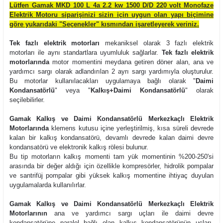
Lütfen Gamak MKD 100 L 4a 2.2 kw 1500 D/D 220 volt Monofaze
Elektrik Motoru siparişinizi sizin için uygun olan yapı biçimine
göre yukarıdaki "Seçenekler" kısmından işaretleyerek veriniz.
Tek fazlı elektrik motorları
mekaniksel olarak 3 fazlı elektrik
motorları ile aynı standartlara uyumluluk sağlarlar.
Tek fazlı elektrik
motorlarında
motor momentini meydana getiren döner alan, ana ve
yardımcı sargı olarak adlandırılan 2 ayrı sargı yardımıyla oluşturulur.
Bu motorlar kullanılacakları uygulamaya bağlı olarak "
Daimi
Kondansatörlü
" veya "
Kalkış+Daimi Kondansatörlü
" olarak
seçilebilirler.
Gamak Kalkış ve Daimi Kondansatörlü Merkezkaçlı Elektrik
Motorlarında
klemens kutusu içine yerleştirilmiş, kısa süreli devrede
kalan bir kalkış kondansatörü, devamlı devrede kalan daimi devre
kondansatörü ve elektronik kalkış rölesi bulunur.
Bu tip motorların kalkış momenti tam yük momentinin %200-250'si
arasında bir değer aldığı için özellikle kompresörler, hidrolik pompalar
ve santrifüj pompalar gibi yüksek kalkış momentine ihtiyaç duyulan
uygulamalarda kullanılırlar.
Gamak Kalkış ve Daimi Kondansatörlü Merkezkaçlı Elektrik
Motorlarının
ana ve yardımcı sargı uçları ile daimi devre
kondansatörüne paralel bağlı olan kalkış kondansatörünün uçları,