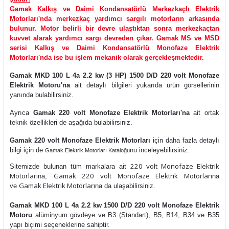
Gamak Kalkış ve Daimi Kondansatörlü Merkezkaçlı Elektrik
Motorları'nda merkezkaç yardımcı sargılı motorların arkasında
bulunur. Motor belirli bir devre ulaştıktan sonra merkezkaçtan
kuvvet alarak yardımcı sargı devreden çıkar. Gamak MS ve MSD
serisi Kalkış ve Daimi Kondansatörlü Monofaze Elektrik
Motorları'nda ise bu işlem mekanik olarak gerçekleşmektedir.
Gamak MKD 100 L 4a 2.2 kw (3 HP) 1500 D/D 220 volt Monofaze
Elektrik Motoru'na
ait detaylı bilgileri yukarıda ürün görsellerinin
yanında bulabilirsiniz.
Ayrıca
Gamak 220 volt Monofaze Elektrik Motorları'na
ait ortak
teknik özellikleri de aşağıda bulabilirsiniz.
Gamak 220 volt Monofaze Elektrik Motorları
için daha fazla detaylı
bilgi için de
nu inceleyebilirsiniz.
Gamak Elektrik Motorları Kataloğu
220 volt Monofaze Elektrik
Sitemizde bulunan tüm markalara ait
Motorları
Gamak 220 volt Monofaze Elektrik Motorları
na,
na
Gamak Elektrik Motorları
ve
na da ulaşabilirsiniz.
Gamak MKD 100 L 4a 2.2 kw 1500 D/D 220 volt Monofaze Elektrik
Motoru
alüminyum gövdeye ve B3 (Standart), B5, B14, B34 ve B35
yapı biçimi seçeneklerine sahiptir.