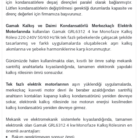
için kondansatörlere deşarj dirençleri paralel olarak bağlanmıştır.
Lütfen kondansatörlerin değiştirilmesi gerektiği durumlarda kapasite ve
direnç değerleri için firmamıza başvurunuz.
Gamak Kalkış ve Daimi Kondansatörlü Merkezkaçlı Elektrik
Gamak GRL6312 4 kw Monofaze Kalkış
Motorlarında
kullanılan
Rölesi
220-240V 50/60 Hz'lik tek fazlı şebekelerde çalışacak şekilde
tasarlanmış ve farklı uygulamalarda oluşabilecek aşırı kalkış
akımlarına ve şebeke harmoniklerine karşı korunmuştur.
Günümüzde halen kullanılmakta olan, kısıtlı bir ömre sahip mekanik
santrifüj anahtarlarla kıyaslandığında, tamamen elektronik yapıdaki
kalkış rölesinin ömrü sonsuzdur.
Tek fazlı elektrik motorlarının
aşırı yüklendiği uygulamalarda,
merkezkaç kuvveti motor devri ile beraber azaldığından santrifüj
anahtarın kontakları kapanıp kalkış kondansatörünü yeniden devreye
sokar, elektronik kalkış rölesinde ise motorun enerjisi kesilmeden
kalkış kondansatörü yeniden devreye girmez.
Mekanik ve elektromekanik sistemlerle kıyaslandığında, tamamen
Gamak GRL6312 4 kw Monofaze Kalkış Rölesi
nin en
elektronik olan
önemli avantajları:
Bakım gerektirmeyen sonsuz ömrü,