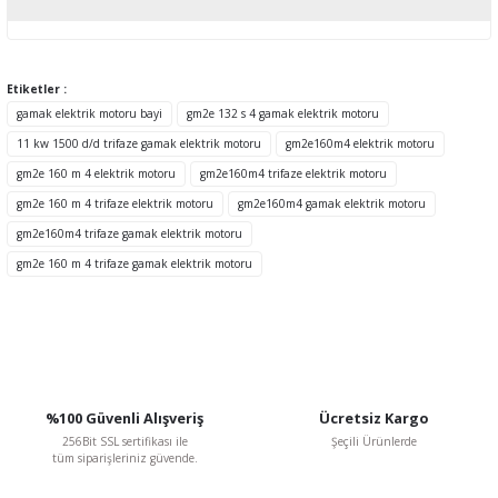
Yorum Yaz
Bu ürünün fiyat bilgisi, resim, ürün açıklamalarında ve diğer
konularda yetersiz gördüğünüz noktaları öneri formunu kullanarak
tarafımıza iletebilirsiniz.
Etiketler :
Görüş ve önerileriniz için teşekkür ederiz.
gamak elektrik motoru bayi
gm2e 132 s 4 gamak elektrik motoru
11 kw 1500 d/d trifaze gamak elektrik motoru
gm2e160m4 elektrik motoru
Ürün resmi kalitesiz, bozuk veya görüntülenemiyor.
gm2e 160 m 4 elektrik motoru
gm2e160m4 trifaze elektrik motoru
Ürün açıklamasında eksik bilgiler bulunuyor.
gm2e 160 m 4 trifaze elektrik motoru
gm2e160m4 gamak elektrik motoru
Ürün bilgilerinde hatalar bulunuyor.
gm2e160m4 trifaze gamak elektrik motoru
Ürün fiyatı diğer sitelerden daha pahalı.
gm2e 160 m 4 trifaze gamak elektrik motoru
Bu ürüne benzer farklı alternatifler olmalı.
%100 Güvenli Alışveriş
Ücretsiz Kargo
Gönder
256Bit SSL sertifikası ile
Şeçili Ürünlerde
tüm siparişleriniz güvende.