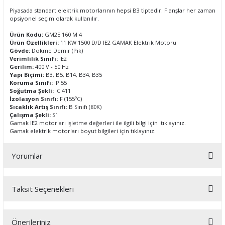
Piyasada standart elektrik motorlarının hepsi B3 tiptedir. Flanşlar her zaman
opsiyonel seçim olarak kullanılır.
Ürün Kodu:
GM2E 160 M 4
Ürün Özellikleri:
11 KW 1500 D/D IE2 GAMAK Elektrik Motoru
Gövde:
Dökme Demir (Pik)
Verimlilik Sınıfı:
IE2
Gerilim:
400 V - 50 Hz
Yapı Biçimi:
B3, B5, B14, B34, B35
Koruma Sınıfı:
IP 55
Soğutma Şekli:
IC 411
İzolasyon Sınıfı:
F (155ºC)
Sıcaklık Artış Sınıfı:
B Sınıfı (80K)
Çalışma Şekli:
S1
Gamak IE2 motorları işletme değerleri ile ilgili bilgi için
tıklayınız.
Gamak elektrik motorları boyut bilgileri için
tıklayınız.
Yorumlar
Taksit Seçenekleri
Bu ürüne ilk yorumu siz yapın!
Önerileriniz