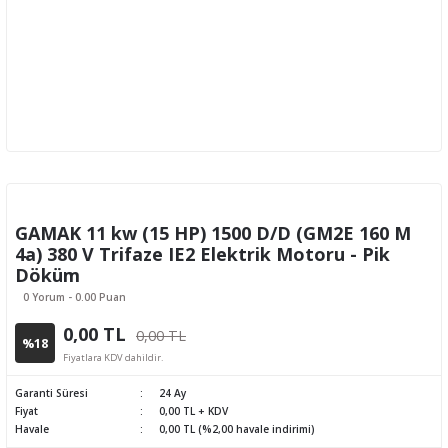
GAMAK 11 kw (15 HP) 1500 D/D (GM2E 160 M
4a) 380 V Trifaze IE2 Elektrik Motoru - Pik
Döküm
0 Yorum - 0.00 Puan
0,00 TL
0,00 TL
%18
Fiyatlara KDV dahildir.
Garanti Süresi
24 Ay
Fiyat
0,00 TL + KDV
Havale
0,00 TL (%2,00 havale indirimi)