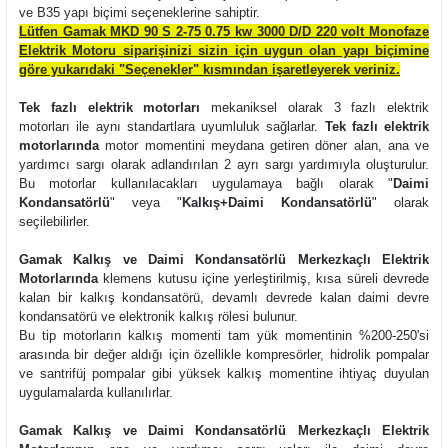
ve B35 yapı biçimi seçeneklerine sahiptir.
Lütfen Gamak MKD 90 S 2-75 0.75 kw 3000 D/D 220 volt Monofaze
Elektrik Motoru siparişinizi sizin için uygun olan yapı biçimine
göre yukarıdaki "Seçenekler" kısmından işaretleyerek veriniz.
Tek fazlı elektrik motorları
mekaniksel olarak 3 fazlı elektrik
motorları ile aynı standartlara uyumluluk sağlarlar.
Tek fazlı elektrik
motorlarında
motor momentini meydana getiren döner alan, ana ve
yardımcı sargı olarak adlandırılan 2 ayrı sargı yardımıyla oluşturulur.
Bu motorlar kullanılacakları uygulamaya bağlı olarak "
Daimi
Kondansatörlü
" veya "
Kalkış+Daimi Kondansatörlü
" olarak
seçilebilirler.
Gamak Kalkış ve Daimi Kondansatörlü Merkezkaçlı Elektrik
Motorlarında
klemens kutusu içine yerleştirilmiş, kısa süreli devrede
kalan bir kalkış kondansatörü, devamlı devrede kalan daimi devre
kondansatörü ve elektronik kalkış rölesi bulunur.
Bu tip motorların kalkış momenti tam yük momentinin %200-250'si
arasında bir değer aldığı için özellikle kompresörler, hidrolik pompalar
ve santrifüj pompalar gibi yüksek kalkış momentine ihtiyaç duyulan
uygulamalarda kullanılırlar.
Gamak Kalkış ve Daimi Kondansatörlü Merkezkaçlı Elektrik