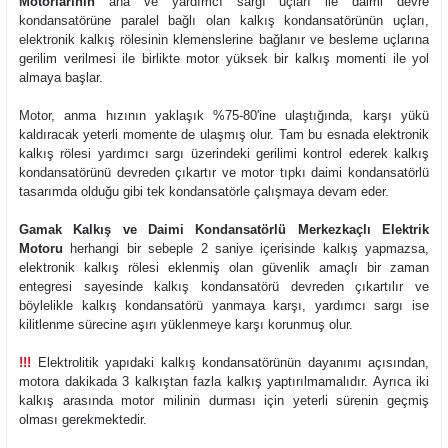
Motorlarının
ana ve yardımcı sargı uçları ile daimi devre
kondansatörüne paralel bağlı olan kalkış kondansatörünün uçları,
elektronik kalkış rölesinin klemenslerine bağlanır ve besleme uçlarına
gerilim verilmesi ile birlikte motor yüksek bir kalkış momenti ile yol
almaya başlar.
Motor, anma hızının yaklaşık %75-80'ine ulaştığında, karşı yükü
kaldıracak yeterli momente de ulaşmış olur. Tam bu esnada elektronik
kalkış rölesi yardımcı sargı üzerindeki gerilimi kontrol ederek kalkış
kondansatörünü devreden çıkartır ve motor tıpkı daimi kondansatörlü
tasarımda olduğu gibi tek kondansatörle çalışmaya devam eder.
Gamak Kalkış ve Daimi Kondansatörlü Merkezkaçlı Elektrik
Motoru
herhangi bir sebeple 2 saniye içerisinde kalkış yapmazsa,
elektronik kalkış rölesi eklenmiş olan güvenlik amaçlı bir zaman
entegresi sayesinde kalkış kondansatörü devreden çıkartılır ve
böylelikle kalkış kondansatörü yanmaya karşı, yardımcı sargı ise
kilitlenme sürecine aşırı yüklenmeye karşı korunmuş olur.
!!!
Elektrolitik yapıdaki kalkış kondansatörünün dayanımı açısından,
motora dakikada 3 kalkıştan fazla kalkış yaptırılmamalıdır. Ayrıca iki
kalkış arasında motor milinin durması için yeterli sürenin geçmiş
olması gerekmektedir.