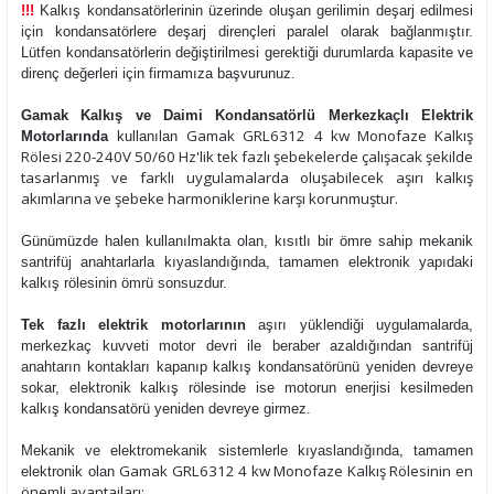
!!!
Kalkış kondansatörlerinin üzerinde oluşan gerilimin deşarj edilmesi
için kondansatörlere deşarj dirençleri paralel olarak bağlanmıştır.
Lütfen kondansatörlerin değiştirilmesi gerektiği durumlarda kapasite ve
direnç değerleri için firmamıza başvurunuz.
Gamak Kalkış ve Daimi Kondansatörlü Merkezkaçlı Elektrik
Gamak GRL6312 4 kw Monofaze Kalkış
Motorlarında
kullanılan
Rölesi
220-240V 50/60 Hz'lik tek fazlı şebekelerde çalışacak şekilde
tasarlanmış ve farklı uygulamalarda oluşabilecek aşırı kalkış
akımlarına ve şebeke harmoniklerine karşı korunmuştur.
Günümüzde halen kullanılmakta olan, kısıtlı bir ömre sahip mekanik
santrifüj anahtarlarla kıyaslandığında, tamamen elektronik yapıdaki
kalkış rölesinin ömrü sonsuzdur.
Tek fazlı elektrik motorlarının
aşırı yüklendiği uygulamalarda,
merkezkaç kuvveti motor devri ile beraber azaldığından santrifüj
anahtarın kontakları kapanıp kalkış kondansatörünü yeniden devreye
sokar, elektronik kalkış rölesinde ise motorun enerjisi kesilmeden
kalkış kondansatörü yeniden devreye girmez.
Mekanik ve elektromekanik sistemlerle kıyaslandığında, tamamen
Gamak GRL6312 4 kw Monofaze Kalkış Rölesi
nin en
elektronik olan
önemli avantajları: