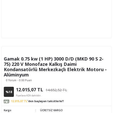
Gamak 0.75 kw (1 HP) 3000 D/D (MKD 90 S 2-
75) 220 V Monofaze Kalkış Daimi
Kondansatörlü Merkezkaçlı Elektrik Motoru -
Alüminyum
0 Yorum - 0.00 Puan
12.015,07 TL
14.652,52 TL
%18
Fiyatlara KDV dahildir.
12.015,07 TL
'den başlayan taksitlerle!!
Kargo
ÜCRETSİZ KARGO