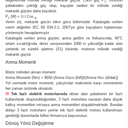
değerlerinde milinde verdiği mekanik güçtür. Etkin güç
P
, motorun
1
şebekeden çektiği güç olup, kayıplar nedeni ile milinde verdiği
mekanik güçten daha büyüktür.
P
(W) = U.I.Cos
1
φ
Verim (n), mekanik gücün etkin güce bölümüdür. Katalogda verilen
verim değerleri IEC 60 034-2-1; 2007'ye göre kayıpların toplanması
yöntemiyle hesaplanmıştır.
Katalogda verilen anma güçleri, anma gerilim ve frekansında, 40°C
ortam sıcaklığında, deniz seviyesinden 1000 m yükseliğe kadar olan
yerlerde ve sürekli işletme (S1) türünde, motorun milinde verdiği
mekanik güçtür.
Anma Momenti
Motor milinden alınan moment:
Anma Momenti (Nm) = 9550 (Anma Gücü (kW))/(Anma Hızı (d/dak))
Yol vermede motor momenti, çalıştırılan makinenin karşı momentinin
her zaman üstünde olmalıdır.
!!!
Tek fazlı elektrik motorlarında
döner alan şebekenin bir fazlı
kullanılarak oluşturulduğundan, 3 fazlı motorlara nazaran daha düşük
kalkış momentleri ve/veya anma momentleri oluşabilmektedir. Bundan
dolayı 3 fazlı motorların yerine tek fazlı elektrik motoru kullanılması
gerektiği durumlarda lütfen firmamıza başvurunuz.
Dönüş Yönü Değiştirme