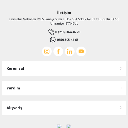
İletişim
Esenşehir Mahallesi İMES Sanayi Sitesi E Blok 504 Sokak No:53 Y.Dudullu 34776
Ümraniye İSTANBUL
0 (216) 364 46 70
0850 305 44 65
Kurumsal
Yardım
Alışveriş