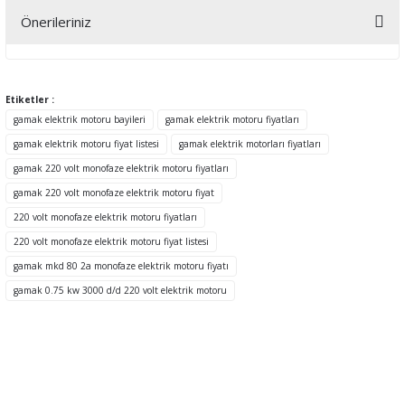
Önerileriniz
Yorum Yaz
Bu ürünün fiyat bilgisi, resim, ürün açıklamalarında ve diğer
konularda yetersiz gördüğünüz noktaları öneri formunu kullanarak
tarafımıza iletebilirsiniz.
Etiketler :
Görüş ve önerileriniz için teşekkür ederiz.
gamak elektrik motoru bayileri
gamak elektrik motoru fiyatları
gamak elektrik motoru fiyat listesi
gamak elektrik motorları fiyatları
Ürün resmi kalitesiz, bozuk veya görüntülenemiyor.
gamak 220 volt monofaze elektrik motoru fiyatları
Ürün açıklamasında eksik bilgiler bulunuyor.
gamak 220 volt monofaze elektrik motoru fiyat
Ürün bilgilerinde hatalar bulunuyor.
220 volt monofaze elektrik motoru fiyatları
Ürün fiyatı diğer sitelerden daha pahalı.
220 volt monofaze elektrik motoru fiyat listesi
Bu ürüne benzer farklı alternatifler olmalı.
gamak mkd 80 2a monofaze elektrik motoru fiyatı
gamak 0.75 kw 3000 d/d 220 volt elektrik motoru
Gönder