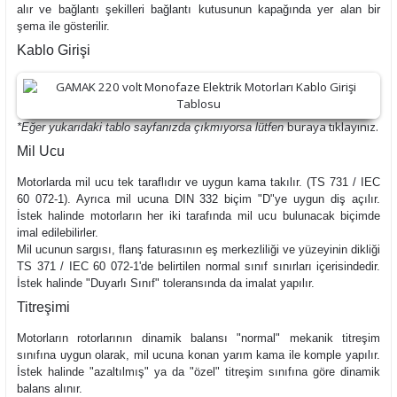
alır ve bağlantı şekilleri bağlantı kutusunun kapağında yer alan bir
şema ile gösterilir.
Kablo Girişi
buraya
tıklayınız.
*Eğer yukarıdaki tablo sayfanızda çıkmıyorsa lütfen
Mil Ucu
Motorlarda mil ucu tek taraflıdır ve uygun kama takılır. (TS 731 / IEC
60 072-1). Ayrıca mil ucuna DIN 332 biçim "D"ye uygun diş açılır.
İstek halinde motorların her iki tarafında mil ucu bulunacak biçimde
imal edilebilirler.
Mil ucunun sargısı, flanş faturasının eş merkezliliği ve yüzeyinin dikliği
TS 371 / IEC 60 072-1'de belirtilen normal sınıf sınırları içerisindedir.
İstek halinde "Duyarlı Sınıf" toleransında da imalat yapılır.
Titreşimi
Motorların rotorlarının dinamik balansı "normal" mekanik titreşim
sınıfına uygun olarak, mil ucuna konan yarım kama ile komple yapılır.
İstek halinde "azaltılmış" ya da "özel" titreşim sınıfına göre dinamik
balans alınır.