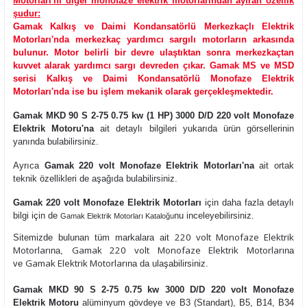
Motorları'nı diğer monofaze elektrik motorlarından ayıran özellik
şudur:
Gamak Kalkış ve Daimi Kondansatörlü Merkezkaçlı Elektrik
Motorları'nda merkezkaç yardımcı sargılı motorların arkasında
bulunur. Motor belirli bir devre ulaştıktan sonra merkezkaçtan
kuvvet alarak yardımcı sargı devreden çıkar. Gamak MS ve MSD
serisi Kalkış ve Daimi Kondansatörlü Monofaze Elektrik
Motorları'nda ise bu işlem mekanik olarak gerçekleşmektedir.
Gamak MKD 90 S 2-75 0.75 kw (1 HP) 3000 D/D 220 volt Monofaze
Elektrik Motoru'na
ait detaylı bilgileri yukarıda ürün görsellerinin
yanında bulabilirsiniz.
Ayrıca
Gamak 220 volt Monofaze Elektrik Motorları'na
ait ortak
teknik özellikleri de aşağıda bulabilirsiniz.
Gamak 220 volt Monofaze Elektrik Motorları
için daha fazla detaylı
bilgi için de
nu inceleyebilirsiniz.
Gamak Elektrik Motorları Kataloğu
220 volt Monofaze Elektrik
Sitemizde bulunan tüm markalara ait
Motorları
Gamak 220 volt Monofaze Elektrik Motorları
na,
na
Gamak Elektrik Motorları
ve
na da ulaşabilirsiniz.
Gamak MKD 90 S 2-75 0.75 kw 3000 D/D 220 volt Monofaze
Elektrik Motoru
alüminyum gövdeye ve B3 (Standart), B5, B14, B34