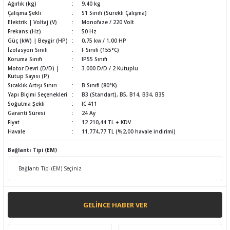
Ağırlık (kg)
9,40 kg
Çalışma Şekli
S1 Sınıfı (Sürekli Çalışma)
Elektrik | Voltaj (V)
Monofaze / 220 Volt
Frekans (Hz)
50 Hz
Güç (kW) | Beygir (HP)
0,75 kw / 1,00 HP
İzolasyon Sınıfı
F Sınıfı (155°C)
Koruma Sınıfı
IP55 Sınıfı
Motor Devri (D/D) |
3.000 D/D / 2 Kutuplu
Kutup Sayısı (P)
Sıcaklık Artışı Sınırı
B Sınıfı (80°K)
Yapı Biçimi Seçenekleri
B3 (Standart), B5, B14, B34, B35
Soğutma Şekli
IC 411
Garanti Süresi
24 Ay
Fiyat
12.210,44 TL + KDV
Havale
11.774,77 TL (%2,00 havale indirimi)
Bağlantı Tipi (EM)
GELINCE HABER VER