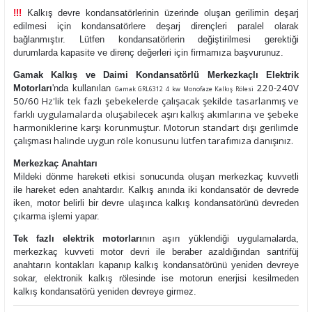
!!!
Kalkış devre kondansatörlerinin üzerinde oluşan gerilimin deşarj
edilmesi için kondansatörlere deşarj dirençleri paralel olarak
bağlanmıştır. Lütfen kondansatörlerin değiştirilmesi gerektiği
durumlarda kapasite ve direnç değerleri için firmamıza başvurunuz.
Gamak Kalkış ve Daimi Kondansatörlü Merkezkaçlı Elektrik
220-240V
Motorları
'
nda
kullanılan
Gamak GRL6312 4 kw Monofaze Kalkış Rölesi
50/60 Hz'lik tek fazlı şebekelerde çalışacak şekilde tasarlanmış ve
farklı uygulamalarda oluşabilecek aşırı kalkış akımlarına ve şebeke
harmoniklerine karşı korunmuştur. Motorun standart dışı gerilimde
çalışması halinde uygun röle konusunu lütfen tarafımıza danışınız.
Merkezkaç Anahtarı
Mildeki dönme hareketi etkisi sonucunda oluşan merkezkaç kuvvetli
ile hareket eden anahtardır. Kalkış anında iki kondansatör de devrede
iken, motor belirli bir devre ulaşınca kalkış kondansatörünü devreden
çıkarma işlemi yapar.
Tek fazlı elektrik motorları
nın
aşırı yüklendiği uygulamalarda,
merkezkaç kuvveti motor devri ile beraber azaldığından santrifüj
anahtarın kontakları kapanıp kalkış kondansatörünü yeniden devreye
sokar, elektronik kalkış rölesinde ise motorun enerjisi kesilmeden
kalkış kondansatörü yeniden devreye girmez.