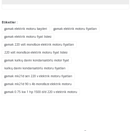
Bu ürünün fiyat bilgisi, resim, ürün açıklamalarında ve diğer
konularda yetersiz gördüğünüz noktaları öneri formunu kullanarak
tarafımıza iletebilirsiniz.
Etiketler :
Görüş ve önerileriniz için teşekkür ederiz.
gamak elektrik motoru bayileri
gamak elektrik motoru fiyatları
gamak elektrik motoru fiyat listesi
Ürün resmi kalitesiz, bozuk veya görüntülenemiyor.
gamak 220 volt monofaze elektrik motoru fiyatları
Ürün açıklamasında eksik bilgiler bulunuyor.
220 volt monofaze elektrik motoru fiyat listesi
Ürün bilgilerinde hatalar bulunuyor.
gamak kalkış daimi kondansatörlü motor fiyat
Ürün fiyatı diğer sitelerden daha pahalı.
kalkış daimi kondansatörlü motoru fiyatları
Bu ürüne benzer farklı alternatifler olmalı.
gamak mk21d seri 220 v elektrik motoru fiyatları
gamak mk21d 90 s 4b monofaze elektrik motoru
gamak 0.75 kw 1 hp 1500 d/d 220 v elektrik motoru
Gönder