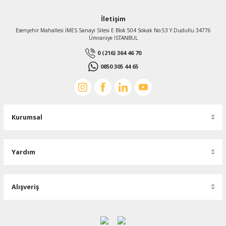
İletişim
Esenşehir Mahallesi İMES Sanayi Sitesi E Blok 504 Sokak No:53 Y.Dudullu 34776
Ümraniye İSTANBUL
0 (216) 364 46 70
0850 305 44 65
Kurumsal
Yardım
Alışveriş