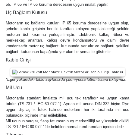
56, IP 65 ve IP 66 koruma derecesine uygun imalat yapılır.
Uç Bağlantı Kutusu
Motorların uç bağlantı kutuları IP 65 koruma derecesine uygun olup,
şebeke kablo girişinin her iki taraftan kolayca yapılabileceği şekilde
motorun üst kısmına yerleştirilmiştir. Elektronik kalkış rölesi ve
merkezkaç anahtarı, kalkış devre kondansatörü ve daimi devre
kondansatör motor uç bağlantı kutusunda yer alır ve bağlantı şekilleri
bağlantı kutusunun kapağında yer alan bir şema ile gösterilir.
Kablo Girişi
*Eğer yukarıdaki tablo sayfanızda çıkmıyorsa lütfen
tıklayınız.
buraya
Mil Ucu
Motorlarda standart imalatta mil ucu tek taraflıdır ve uygun kama
takılır. (TS 731 / IEC 60 072-1). Ayrıca mil ucuna DIN 332 biçim D'ye
uygun diş açılır. İstek halinde motorların her iki tarafında mil ucu
bulunacak biçimde imal edilebilirler.
Mil ucunun sargısı, flanş faturasının eş merkezliliği ve yüzeyinin dikliği
TS 731 / IEC 60 072-1'de belirtilen normal sınıf sınırları içerisindedir.
Titreşim