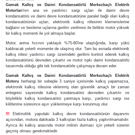
Gamak Kalkış ve Daimi Kondansatörlü Merkezkaçlı Elektrik
Motorları
'nın ana ve yardımcı sargı uçları ile daimi devre
kondansatörü ve daimi devre kondansatörüne paralel bağlı olan kalkış
kondansatörünün uçları, elektronik kalkış rölesinin klemenslerine
bağlanır ve besleme uçlarına gerilim verilmesi ile birlikte motor yüksek
bir kalkış momenti ile yol almaya başlar.
Motor, anma hızının yaklaşık %75-80'ine ulaştığında, karşı yükü
kaldıracak yeterli momente de ulaşmış olur. Tam bu esnada elektronik
kalkış rölesi yardımcı sargı üzerindeki gerilimi kontrol ederek kalkış
kondansatörünü devreden çıkartır ve motor tıpkı daimi kondansatörlü
tasarımda olduğu gibi tek kondansatörle çalışmaya devam eder.
Gamak Kalkış ve Daimi Kondansatörlü Merkezkaçlı Elektrik
Motoru
herhangi bir sebeple 3 saniye içerisinde kalkış yapamazsa,
elektronik kalkış rölesine eklenmiş olan güvenlik amaçlı bir zaman
entegresi sayesinde kalkış kondansatörü devreden çıkartılır ve
böylelikle kalkış kondansatörü yanmaya karşı, yardımcı sargı ise
kilitlenme süresince aşırı yüklenmeye karşı korunmuş olur.
!!!
Elektrolitik yapıdaki kalkış devre kondansatörünün dayanımı
açısından, motora dakikada 3 kalkıştan fazla kalkış yaptırılmamalıdır.
Ayrıca iki kalkış arasında motor milinin durması için yeterli sürenin
geçmiş olması gerekmektedir.