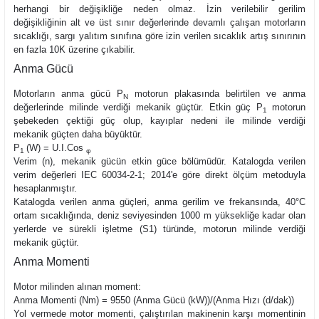
herhangi bir değişikliğe neden olmaz. İzin verilebilir gerilim
değişikliğinin alt ve üst sınır değerlerinde devamlı çalışan motorların
sıcaklığı, sargı yalıtım sınıfına göre izin verilen sıcaklık artış sınırının
en fazla 10K üzerine çıkabilir.
Anma Gücü
Motorların anma gücü
P
motorun plakasında belirtilen ve anma
N
değerlerinde milinde verdiği mekanik güçtür. Etkin güç P
motorun
1
şebekeden çektiği güç olup, kayıplar nedeni ile milinde verdiği
mekanik güçten daha büyüktür.
P
(W) = U.I.Cos
1
φ
Verim (n), mekanik gücün etkin güce bölümüdür. Katalogda verilen
verim değerleri IEC 60034-2-1; 2014'e göre direkt ölçüm metoduyla
hesaplanmıştır.
Katalogda verilen anma güçleri, anma gerilim ve frekansında, 40°C
ortam sıcaklığında, deniz seviyesinden 1000 m yüksekliğe kadar olan
yerlerde ve sürekli işletme (S1) türünde, motorun milinde verdiği
mekanik güçtür.
Anma Momenti
Motor milinden alınan moment:
Anma Momenti (Nm) = 9550 (Anma Gücü (kW))/(Anma Hızı (d/dak))
Yol vermede motor momenti, çalıştırılan makinenin karşı momentinin