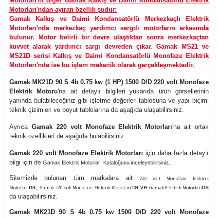
Motorları'nı diğer Gamak Kalkış ve Daimi Kondansatörlü Elektrik
Motorları'ndan ayıran özellik şudur:
Gamak Kalkış ve Daimi Kondansatörlü Merkezkaçlı Elektrik
Motorları'nda merkezkaç yardımcı sargılı motorların arkasında
bulunur. Motor belirli bir devre ulaştıktan sonra merkezkaçtan
kuvvet alarak yardımcı sargı devreden çıkar. Gamak MS21 ve
MS21D serisi Kalkış ve Daimi Kondansatörlü Monofaze Elektrik
Motorları'nda ise bu işlem mekanik olarak gerçekleşmektedir.
Gamak MK21D 90 S 4b 0.75 kw (1 HP) 1500 D/D 220 volt Monofaze
Elektrik Motoru
'na ait detaylı bilgileri yukarıda ürün görsellerinin
yanında bulabileceğiniz gibi işletme değerleri tablosuna ve yapı biçimi
teknik çizimleri ve boyut tablolarına da aşağıda ulaşabilirsiniz.
Ayrıca
Gamak 220 volt Monofaze Elektrik Motorları
'na ait ortak
teknik özellikleri de aşağıda bulabilirsiniz.
Gamak 220 volt Monofaze Elektrik Motorları
için daha fazla detaylı
bilgi için de
Gamak Elektrik Motorları Kataloğunu inceleyebilirsiniz.
Sitemizde bulunan tüm markalara ait
220 volt Monofaze Elektrik
na,
na ve
na
Motorları
Gamak 220 volt Monofaze Elektrik Motorları
Gamak Elektrik Motorları
da ulaşabilirsiniz.
Gamak MK21D 90 S 4b 0.75 kw 1500 D/D 220 volt Monofaze