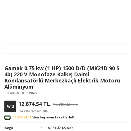
Gamak 0.75 kw (1 HP) 1500 D/D (MK21D 90 S
4b) 220 V Monofaze Kalkış Daimi
Kondansatörlü Merkezkaçlı Elektrik Motoru -
Alüminyum
0 Yorum - 0.00 Puan
12.874,54 TL
15.700,66 TL
%18
Fiyatlara KDV dahildir.
12.874,54 TL
'den başlayan taksitlerle!!
Kargo
ÜCRETSİZ KARGO