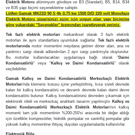
Elektrik Motoru
alüminyum gövdeye ve B3 (Standart), B5, B14, B34
ve B35 yapı biçimi seçeneklerine sahiptir.
Lütfen Gamak MK21D 90 S 4b 0.75 kw 1500 D/D 220 volt Monofaze
Elektrik Motoru siparişinizi sizin için uygun olan yapı biçimine
göre yukarıdaki "Seçenekler" kısmından işaretleyerek veriniz.
Tek fazlı elektrik motorları
mekaniksel olarak 3 fazlı elektrik
motorları ile aynı standartlara uyumluluk sağlarlar.
Tek fazlı elektrik
motorlarında
motor momentini meydana getiren döner alan, ana ve
yardımcı sargı olarak adlandırılan 2 ayrı sargı yardımıyla oluşturulur.
Bu motorlar kullanılacakları uygulamaya bağlı olarak "
Daimi
Kondansatörlü
" veya "
Kalkış ve Daimi Kondansatörlü
" olarak
seçilebilirler.
Gamak Kalkış ve Daimi Kondansatörlü Merkezkaçlı Elektrik
Motorları
'nda klemens kutusu içine yerleştirilmiş, kısa süreli devrede
kalan bir kalkış kondansatörü ve devamlı devrede kalan daimi devre
kondansatörü bulunur. Kalkış kondansatörünü devreden çıkarmak için
elektronik röleli ve merkezkaç anahtarlı tasarım yapılmıştır.
Kalkış ve
Daimi Kondansatörlü Merkezkaçlı Elektrik Motorları
'nın kalkış
momenti tam yük momentinin
%200-250'si arasında bir değer aldığı
için özellikle kompresörler, hidrolik pompalar ve santrifüj pompalar gibi
yüksek kalkış momentine ihtiyaç duyulan uygulamalarda kullanılırlar.
Elektronik Röle