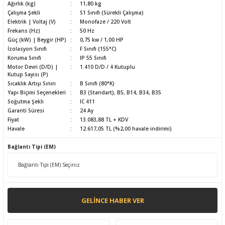
Ağırlık (kg)
11,80 kg
Çalışma Şekli
S1 Sınıfı (Sürekli Çalışma)
Elektrik | Voltaj (V)
Monofaze / 220 Volt
Frekans (Hz)
50 Hz
Güç (kW) | Beygir (HP)
0,75 kw / 1,00 HP
İzolasyon Sınıfı
F Sınıfı (155°C)
Koruma Sınıfı
IP 55 Sınıfı
Motor Devri (D/D) |
1.410 D/D / 4 Kutuplu
Kutup Sayısı (P)
Sıcaklık Artışı Sınırı
B Sınıfı (80°K)
Yapı Biçimi Seçenekleri
B3 (Standart), B5, B14, B34, B35
Soğutma Şekli
IC 411
Garanti Süresi
24 Ay
Fiyat
13.083,88 TL + KDV
Havale
12.617,05 TL (%2,00 havale indirimi)
Bağlantı Tipi (EM)
GELINCE HABER VER