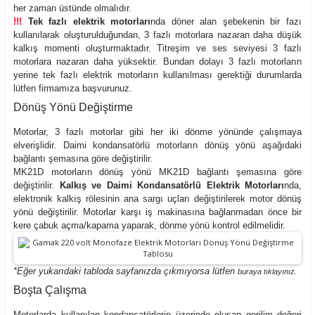
her zaman üstünde olmalıdır.
!!!
Tek fazlı elektrik motorları
nda döner alan şebekenin bir fazı
kullanılarak oluşturulduğundan, 3 fazlı motorlara nazaran daha düşük
kalkış momenti oluşturmaktadır. Titreşim ve ses seviyesi 3 fazlı
motorlara nazaran daha yüksektir. Bundan dolayı 3 fazlı motorların
yerine tek fazlı elektrik motorların kullanılması gerektiği durumlarda
lütfen firmamıza başvurunuz.
Dönüş Yönü Değiştirme
Motorlar, 3 fazlı motorlar gibi her iki dönme yönünde çalışmaya
elverişlidir. Daimi kondansatörlü motorların dönüş yönü aşağıdaki
bağlantı şemasına göre değiştirilir.
MK21D motorların dönüş yönü MK21D bağlantı şemasına göre
değiştirilir.
Kalkış ve Daimi Kondansatörlü Elektrik Motorları
nda,
elektronik kalkış rölesinin ana sargı uçları değiştirilerek motor dönüş
yönü değiştirilir. Motorlar karşı iş makinasına bağlanmadan önce bir
kere çabuk açma/kapama yaparak, dönme yönü kontrol edilmelidir.
*Eğer yukarıdaki tabloda sayfanızda çıkmıyorsa lütfen
buraya tıklayınız.
Boşta Çalışma
Motorlarda kullanılan kondansatörlerin üzerinde oluşan gerilim değeri