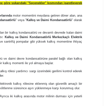
ne göre yukarıdaki "Seçenekler" kısmından işaretleyerek
orlarında
motor momentini meydana getiren döner alan, ana
dansatörlü
" veya "
Kalkış ve Daimi Kondansatörlü
" olarak
kalan bir kalkış kondansatörü ve devamlı devrede kalan daimi
tır.
Kalkış ve Daimi Kondansatörlü Merkezkaçlı Elektrik
r ve santrifüj pompalar gibi yüksek kalkış momentine ihtiyaç
rü ve daimi devre kondansatörüne paralel bağlı olan kalkış
ir kalkış momenti ile yol almaya başlar.
kış rölesi yardımcı sargı üzerindeki gerilimi kontrol ederek
er.
ektronik kalkış rölesine eklenmiş olan güvenlik amaçlı bir
kilitlenme süresince aşırı yüklenmeye karşı korunmuş olur.
rıca iki kalkış arasında motor milinin durması için yeterli