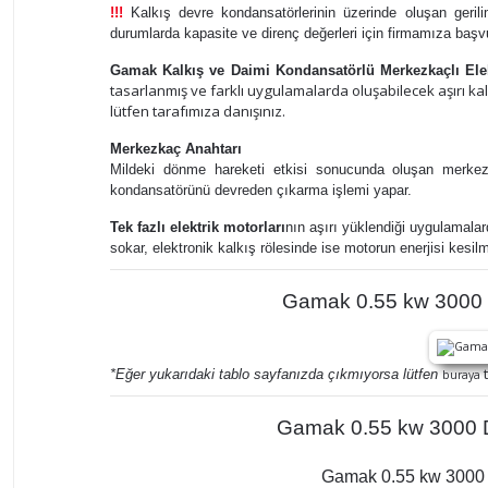
!!!
Kalkış devre kondansatörlerinin üzerinde oluşan gerilimi
durumlarda kapasite ve direnç değerleri için firmamıza başv
Gamak Kalkış ve Daimi Kondansatörlü Merkezkaçlı Elek
tasarlanmış ve farklı uygulamalarda oluşabilecek aşırı k
lütfen tarafımıza danışınız.
Merkezkaç Anahtarı
Mildeki dönme hareketi etkisi sonucunda oluşan merkezk
kondansatörünü devreden çıkarma işlemi yapar.
Tek fazlı elektrik motorları
nın
aşırı yüklendiği uygulamalar
sokar, elektronik kalkış rölesinde ise motorun enerjisi kes
Gamak 0.55 kw 3000 D
t
*Eğer yukarıdaki tablo sayfanızda çıkmıyorsa lütfen
buraya
Gamak 0.55 kw 3000 D/
Gamak 0.55 kw 3000 D