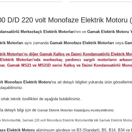
0 D/D 220 volt Monofaze Elektrik Motor
ansatörlü Merkezkaçlı Elektrik Motorları
'nın ve
Gamak Elektrik Motoru Y
rik Motorları
aynı zamanda
Gamak Monofaze Elektrik Motorları
veya
Gam
ik Motorları'nı diğer Gamak Kalkış ve Daimi Kondansatörlü Elektrik Moto
ktrik Motorları'nda merkezkaç yardımcı sargılı motorların arkasın
ıkar. Gamak MS21 ve MS21D serisi Kalkış ve Daimi Kondansatörlü Monofa
lt Monofaze Elektrik Motoru
'na ait detaylı bilgileri yukarıda ürün görseller
laşabilirsiniz.
t ortak teknik özellikleri de aşağıda bulabilirsiniz.
la detaylı bilgi için de
Gamak Elektrik Motorları Kataloğunu inceleyebilirsiniz.
na,
na ve
k Motorları
Gamak 220 volt Monofaze Elektrik Motorları
Gamak Elektrik Motor
ze Elektrik Motoru
alüminyum gövdeye ve B3 (Standart), B5, B14, B34 ve B3