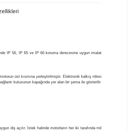
llikleri
alinde IP 56, IP 65 ve IP 66 koruma derecesine uygun imalat
otorun üst kısmına yerleştirilmiştir. Elektronik kalkış rölesi
ğlantı kutusunun kapağında yer alan bir şema ile gösterilir.
un diş açılır. İstek halinde motorların her iki tarafında mil