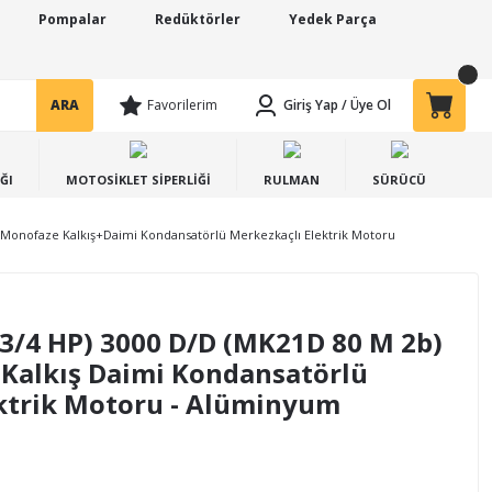
Pompalar
Redüktörler
Yedek Parça
ARA
Favorilerim
Giriş Yap
/
Üye Ol
ĞI
MOTOSİKLET SİPERLİĞİ
RULMAN
SÜRÜCÜ
Monofaze Kalkış+Daimi Kondansatörlü Merkezkaçlı Elektrik Motoru
3/4 HP) 3000 D/D (MK21D 80 M 2b)
Kalkış Daimi Kondansatörlü
ktrik Motoru - Alüminyum