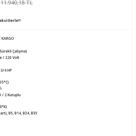
11.940,18 TL
ksitlerle!!
Z KARGO
(Sürekli Çalışma)
 / 220 Volt
 3/4 HP
155°C)
ı
 / 2 Kutuplu
80°K)
art), B5, B14, B34, B35