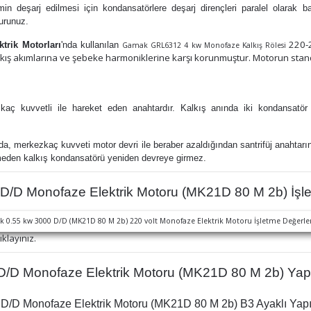
n deşarj edilmesi için kondansatörlere deşarj dirençleri paralel olarak bağ
urunuz.
220-2
trik Motorları
'
nda
kullanılan
Gamak GRL6312 4 kw Monofaze Kalkış Rölesi
alkış akımlarına ve şebeke harmoniklerine karşı korunmuştur. Motorun stan
aç kuvvetli ile hareket eden anahtardır. Kalkış anında iki kondansatör d
da, merkezkaç kuvveti motor devri ile beraber azaldığından santrifüj anahtar
ilmeden kalkış kondansatörü yeniden devreye girmez.
/D Monofaze Elektrik Motoru (MK21D 80 M 2b) İşle
ıklayınız.
D Monofaze Elektrik Motoru (MK21D 80 M 2b) Yapı 
/D Monofaze Elektrik Motoru (MK21D 80 M 2b) B3 Ayaklı Yapı