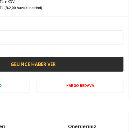
 TL + KDV
TL (%2,00 havale indirimi)
GELINCE HABER VER
O
KARGO BEDAVA
eri
Önerileriniz