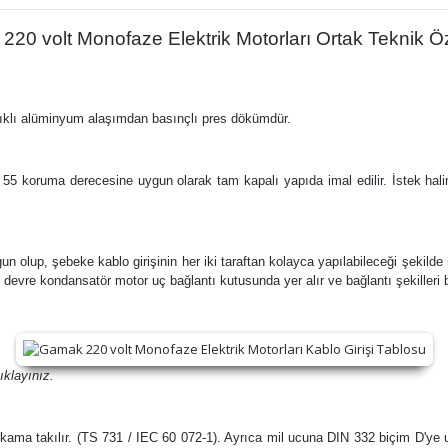
20 volt Monofaze Elektrik Motorları Ortak Teknik Öze
anıklı alüminyum alaşımdan basınçlı pres dökümdür.
P 55 koruma derecesine uygun olarak tam kapalı yapıda imal edilir. İstek h
 olup, şebeke kablo girişinin her iki taraftan kolayca yapılabileceği şekilde m
evre kondansatör motor uç bağlantı kutusunda yer alır ve bağlantı şekilleri ba
ıklayınız.
 kama takılır. (TS 731 / IEC 60 072-1). Ayrıca mil ucuna DIN 332 biçim D'ye uyg