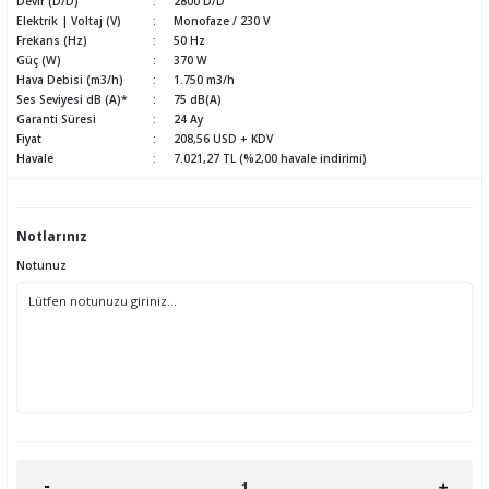
Devir (D/D)
2800 D/D
Elektrik | Voltaj (V)
Monofaze / 230 V
Frekans (Hz)
50 Hz
Güç (W)
370 W
Hava Debisi (m3/h)
1.750 m3/h
Ses Seviyesi dB (A)*
75 dB(A)
Garanti Süresi
24 Ay
Fiyat
208,56 USD + KDV
Havale
7.021,27 TL (%2,00 havale indirimi)
Notlarınız
Notunuz