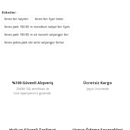
Görüş ve önerileriniz için teşekkür ederiz.
Etiketler :
Ürün resmi kalitesiz, bozuk veya görüntülenemiyor.
fanex fan bayileri
fanex fan fiyat listesi
Ürün açıklamasında eksik bilgiler bulunuyor.
fanex psek 180-80 m monofaze radyal fan fiyatı
Ürün bilgilerinde hatalar bulunuyor.
fanex psek 180-80 m sık kanatlı salyangoz fan
Ürün fiyatı diğer sitelerden daha pahalı.
fanex pobra-psek obr serisi salyangoz fanlar
Bu ürüne benzer farklı alternatifler olmalı.
%100 Güvenli Alışveriş
Ücretsiz Kargo
Gönder
256Bit SSL sertifikası ile
Şeçili Ürünlerde
tüm siparişleriniz güvende.
Hızlı ve Güvenli Teslimat
Uygun Ödeme Seçenekleri