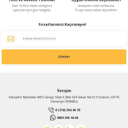
Saat 16:00'a kadar verdiğiniz
Anlaşmalı kredi kartlarına
siparişler aynı gün kargoda.
12 aya varan taksit seçenekleri.
Fanex Fan
Fanex POBRA 180-70 (2) 2800 D/D 230/380 V Monofaze/Trifaze Sık Kanatlı Salyang
Fırsatlarımızı Kaçırmayın!
11.196,62 TL
%40
6.717,97 TL
KDV Dahildir
Gönder
İletişim
Esenşehir Mahallesi İMES Sanayi Sitesi E Blok 504 Sokak No:53 Y.Dudullu 34776
Ümraniye İSTANBUL
0 (216) 364 46 70
0850 305 44 65