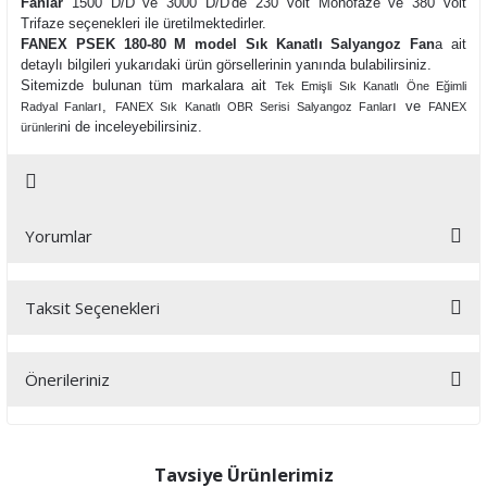
Fanlar
1500 D/D ve 3000 D/D'de 230 volt Monofaze ve 380 volt
Trifaze seçenekleri ile üretilmektedirler.
FANEX PSEK 180-80 M model Sık Kanatlı Salyangoz Fan
a ait
detaylı bilgileri yukarıdaki ürün görsellerinin yanında bulabilirsiniz.
Sitemizde bulunan tüm markalara ait
Tek Emişli Sık Kanatlı Öne Eğimli
ı,
ı ve
Radyal Fanlar
FANEX Sık Kanatlı OBR Serisi Salyangoz Fanlar
FANEX
ni de inceleyebilirsiniz.
ürünleri
Yorumlar
Taksit Seçenekleri
Bu ürüne ilk yorumu siz yapın!
Önerileriniz
Yorum Yaz
Bu ürünün fiyat bilgisi, resim, ürün açıklamalarında ve diğer
konularda yetersiz gördüğünüz noktaları öneri formunu kullanarak
tarafımıza iletebilirsiniz.
Tavsiye Ürünlerimiz