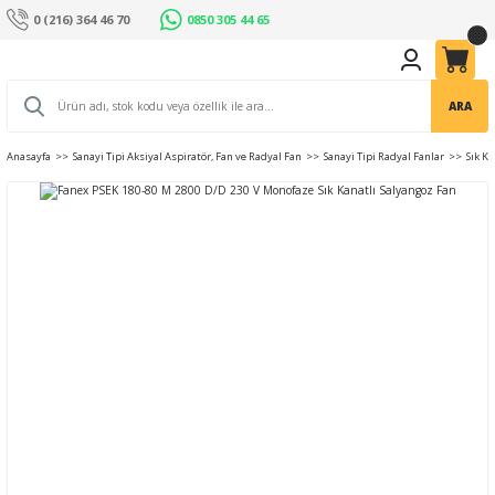
0 (216) 364 46 70
0850 305 44 65
ARA
Anasayfa
Sanayi Tipi Aksiyal Aspiratör, Fan ve Radyal Fan
Sanayi Tipi Radyal Fanlar
Sık K