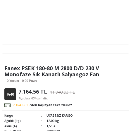
Fanex PSEK 180-80 M 2800 D/D 230 V
Monofaze Sık Kanatlı Salyangoz Fan
0 Yorum - 0.00 Puan
7.164,56 TL
11.940,93 TL
%40
Fiyatlara KDV dahildir.
7.164,56 TL
'den başlayan taksitlerle!!
Kargo
ÜCRETSİZ KARGO
Ağırlık (kg)
12,00 kg
Akım (A)
1,55 A