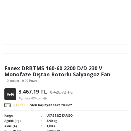
Fanex DRBTMS 160-60 2200 D/D 230 V
Monofaze Dıştan Rotorlu Salyangoz Fan
0 Yorum - 0.00 Puan
3.467,19 TL
6.420,72 TL
%46
Fiyatlara KDV dahildir.
3.467,19 TL
'den başlayan taksitlerle!!
Kargo
ÜCRETSİZ KARGO
Ağırlık (kg)
3,90 kg
Akım (A)
1,08 A