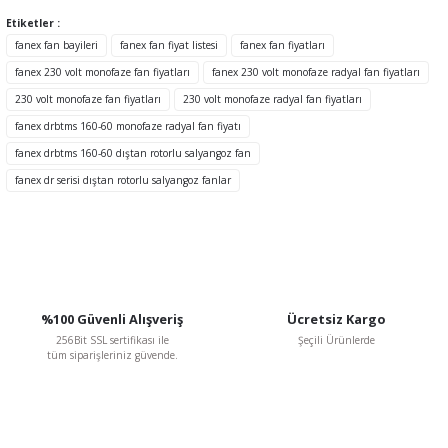
Etiketler :
Ürün resmi kalitesiz, bozuk veya görüntülenemiyor.
fanex fan bayileri
fanex fan fiyat listesi
fanex fan fiyatları
Ürün açıklamasında eksik bilgiler bulunuyor.
fanex 230 volt monofaze fan fiyatları
fanex 230 volt monofaze radyal fan fiyatları
Ürün bilgilerinde hatalar bulunuyor.
230 volt monofaze fan fiyatları
230 volt monofaze radyal fan fiyatları
Ürün fiyatı diğer sitelerden daha pahalı.
fanex drbtms 160-60 monofaze radyal fan fiyatı
Bu ürüne benzer farklı alternatifler olmalı.
fanex drbtms 160-60 dıştan rotorlu salyangoz fan
fanex dr serisi dıştan rotorlu salyangoz fanlar
Gönder
%100 Güvenli Alışveriş
Ücretsiz Kargo
256Bit SSL sertifikası ile
Şeçili Ürünlerde
tüm siparişleriniz güvende.
Fanex Fan