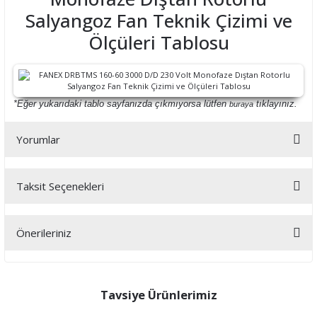
Salyangoz Fan Teknik Çizimi ve
Ölçüleri Tablosu
*Eğer yukarıdaki tablo sayfanızda çıkmıyorsa lütfen
tıklayınız.
buraya
Yorumlar
Taksit Seçenekleri
Bu ürüne ilk yorumu siz yapın!
Önerileriniz
Yorum Yaz
Bu ürünün fiyat bilgisi, resim, ürün açıklamalarında ve diğer
konularda yetersiz gördüğünüz noktaları öneri formunu kullanarak
tarafımıza iletebilirsiniz.
Tavsiye Ürünlerimiz
Görüş ve önerileriniz için teşekkür ederiz.