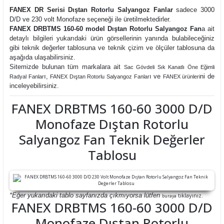
FANEX DR Serisi Dıştan Rotorlu Salyangoz Fanlar
sadece 3000
D/D ve 230 volt Monofaze seçeneği ile üretilmektedirler.
FANEX DRBTMS 160-60 model Dıştan Rotorlu Salyangoz Fan
a ait
detaylı bilgileri yukarıdaki ürün görsellerinin yanında bulabileceğiniz
gibi teknik değerler tablosuna
ve teknik çizim ve ölçüler tablosuna da
aşağıda ulaşabilirsiniz.
Sitemizde bulunan tüm markalara ait
Sac Gövdeli Sık Kanatlı Öne Eğimli
ı,
ı ve
ni de
Radyal Fanlar
FANEX Dıştan Rotorlu Salyangoz Fanlar
FANEX ürünleri
inceleyebilirsiniz.
FANEX DRBTMS 160-60 3000 D/D
Monofaze Dıştan Rotorlu
Salyangoz Fan Teknik Değerler
Tablosu
*Eğer yukarıdaki tablo sayfanızda çıkmıyorsa lütfen
tıklayınız.
buraya
FANEX DRBTMS 160-60 3000 D/D
Monofaze Dıştan Rotorlu