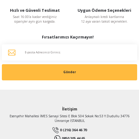
Fanex DROBS 125-60 2600 D/D 230 V Monofaze Dıştan Rotorlu Salyangoz Fan
Hızlı ve Güvenli Teslimat
Uygun Ödeme Seçenekleri
Saat 16:00'a kadar verdiğiniz
Anlaşmalı kredi kartlarına
siparişler aynı gün kargoda.
12 aya varan taksit seçenekleri.
4.879,34 TL
%46
2.634,84 TL
Fırsatlarımızı Kaçırmayın!
KDV Dahildir
Gönder
İletişim
Esenşehir Mahallesi İMES Sanayi Sitesi E Blok 504 Sokak No:53 Y.Dudullu 34776
Ümraniye İSTANBUL
0 (216) 364 46 70
0850 305 44 65