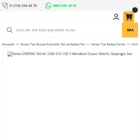
0 (216) 364 46 70
0850 305 44 65
ARA
Anasayfa
Sanayi Tipi Aksiyal Aspiratör, Fan ve Radyal Fan
Sanayi Tipi Radyal Fanlar
Sık K