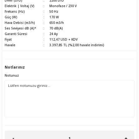
Devir (D/D)
2200 D/D
Elektrik | Voltaj (V)
Monofaze / 230 V
Frekans (Hz)
50 Hz
Güç (W)
170 W
Hava Debisi (m3/h)
650 m3/h
Ses Seviyesi dB (A)*
70 dB(A)
Garanti Süresi
24 Ay
Fiyat
112,47 USD + KDV
Havale
3.397,85 TL (%2,00 havale indirimi)
Notlarınız
Notunuz