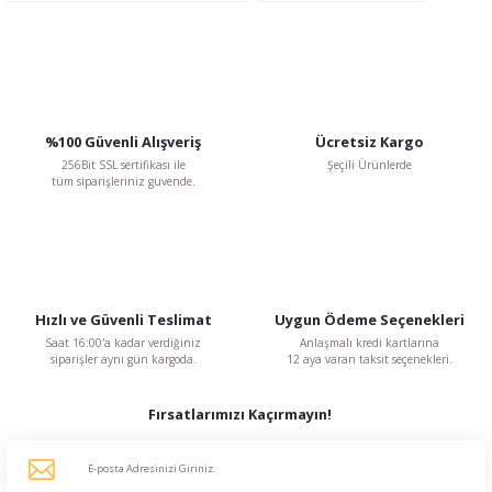
Ürün fiyatı diğer sitelerden daha pahalı.
Bu ürüne benzer farklı alternatifler olmalı.
%100 Güvenli Alışveriş
Ücretsiz Kargo
256Bit SSL sertifikası ile
Şeçili Ürünlerde
tüm siparişleriniz güvende.
Gönder
Hızlı ve Güvenli Teslimat
Uygun Ödeme Seçenekleri
Saat 16:00'a kadar verdiğiniz
Anlaşmalı kredi kartlarına
siparişler aynı gün kargoda.
12 aya varan taksit seçenekleri.
Fırsatlarımızı Kaçırmayın!