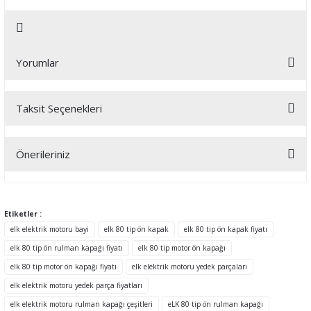
Yorumlar
Taksit Seçenekleri
Bu ürüne ilk yorumu siz yapın!
Önerileriniz
Yorum Yaz
Bu ürünün fiyat bilgisi, resim, ürün açıklamalarında ve diğer
konularda yetersiz gördüğünüz noktaları öneri formunu kullanarak
tarafımıza iletebilirsiniz.
Etiketler :
Görüş ve önerileriniz için teşekkür ederiz.
elk elektrik motoru bayi
elk 80 tip ön kapak
elk 80 tip ön kapak fiyatı
elk 80 tip ön rulman kapağı fiyatı
elk 80 tip motor ön kapağı
Ürün resmi kalitesiz, bozuk veya görüntülenemiyor.
elk 80 tip motor ön kapağı fiyatı
elk elektrik motoru yedek parçaları
Ürün açıklamasında eksik bilgiler bulunuyor.
elk elektrik motoru yedek parça fiyatları
Ürün bilgilerinde hatalar bulunuyor.
elk elektrik motoru rulman kapağı çeşitleri
eLK 80 tip ön rulman kapağı