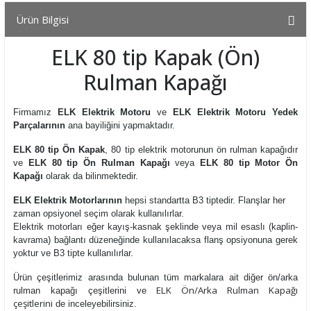
Ürün Bilgisi
ELK 80 tip Kapak (Ön)
Rulman Kapağı
Firmamız
ELK Elektrik Motoru
ve
ELK Elektrik Motoru Yedek
Parçalarının
ana bayiliğini yapmaktadır.
ELK 80 tip Ön Kapak
, 80 tip elektrik motorunun ön rulman kapağıdır
ve
ELK 80 tip Ön Rulman Kapağı
veya
ELK 80 tip Motor Ön
Kapağı
olarak da bilinmektedir.
ELK Elektrik Motorlarının
hepsi standartta B3 tiptedir. Flanşlar her
zaman opsiyonel seçim olarak kullanılırlar.
Elektrik motorları eğer kayış-kasnak şeklinde veya mil esaslı (kaplin-
kavrama) bağlantı düzeneğinde kullanılacaksa flanş opsiyonuna gerek
yoktur ve B3 tipte kullanılırlar.
Ürün çeşitlerimiz arasında bulunan tüm markalara ait diğer
ön/arka
ELK Ön/Arka Rulman Kapağı
rulman kapağı çeşitlerini
ve
çeşitlerini
de inceleyebilirsiniz.