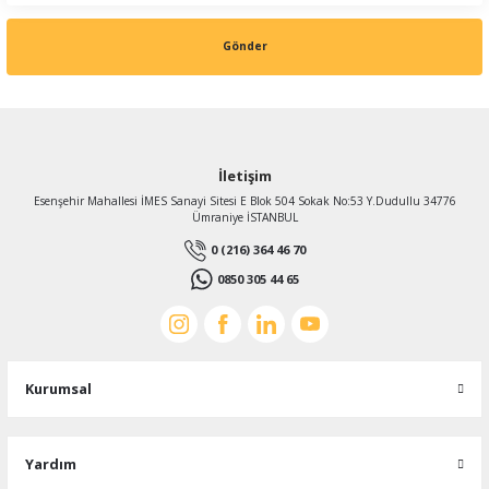
Gönder
İletişim
Esenşehir Mahallesi İMES Sanayi Sitesi E Blok 504 Sokak No:53 Y.Dudullu 34776
Ümraniye İSTANBUL
0 (216) 364 46 70
0850 305 44 65
Kurumsal
Yardım