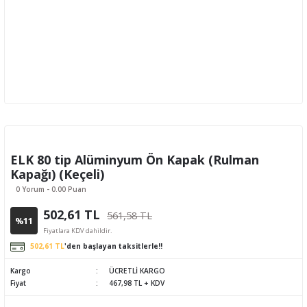
ELK 80 tip Alüminyum Ön Kapak (Rulman
Kapağı) (Keçeli)
0 Yorum - 0.00 Puan
502,61 TL
561,58 TL
%11
Fiyatlara KDV dahildir.
502,61 TL
'den başlayan taksitlerle!!
Kargo
ÜCRETLİ KARGO
Fiyat
467,98 TL + KDV