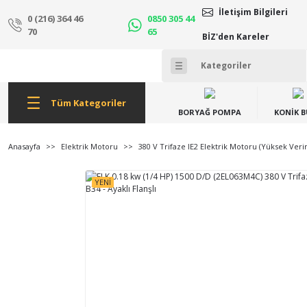
İletişim Bilgileri
0 (216) 364 46
0850 305 44
70
65
BİZ'den Kareler
Tüm Kategoriler
BORYAĞ POMPA
KONİK 
Anasayfa
Elektrik Motoru
380 V Trifaze IE2 Elektrik Motoru (Yüksek Veri
YENİ