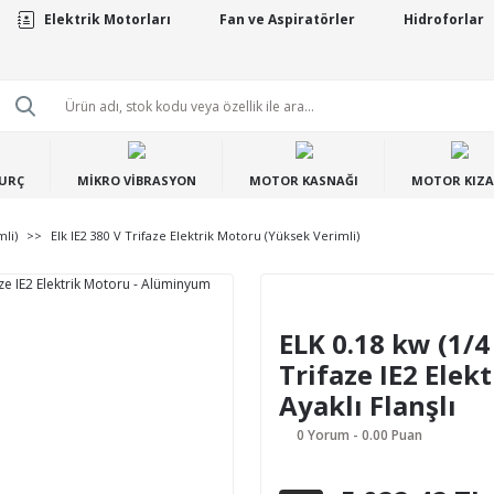
Elektrik Motorları
Fan ve Aspiratörler
Hidroforlar
BURÇ
MİKRO VİBRASYON
MOTOR KASNAĞI
MOTOR KIZA
mli)
Elk IE2 380 V Trifaze Elektrik Motoru (Yüksek Verimli)
ELK 0.18 kw (1/
Trifaze IE2 Ele
Ayaklı Flanşlı
0 Yorum - 0.00 Puan