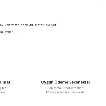
mıza iletebilirsiniz.
380 volt trifaze ie2 elektrik motoru fiyatları
u fiyatları
slimat
Uygun Ödeme Seçenekleri
ğiniz
Anlaşmalı kredi kartlarına
goda.
12 aya varan taksit seçenekleri.