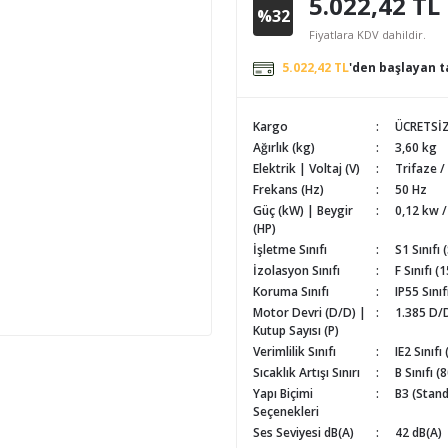
5.022,42 TL
%32
Fiyatlara KDV dahildir.
5.022,42 TL
'den başlayan ta
Kargo
ÜCRETSİ
Ağırlık (kg)
3,60 kg
Elektrik | Voltaj (V)
Trifaze /
Frekans (Hz)
50 Hz
Güç (kW) | Beygir
0,12 kw /
(HP)
İşletme Sınıfı
S1 Sınıfı 
İzolasyon Sınıfı
F Sınıfı (
Koruma Sınıfı
IP55 Sınıf
Motor Devri (D/D) |
1.385 D/D
Kutup Sayısı (P)
Verimlilik Sınıfı
IE2 Sınıfı
Sıcaklık Artışı Sınırı
B Sınıfı (
Yapı Biçimi
B3 (Stand
Seçenekleri
Ses Seviyesi dB(A)
42 dB(A)