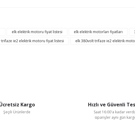
ğer konularda yetersiz gördüğünüz noktaları öneri formunu kullanarak tarafı
Bu ürüne ilk yorumu siz yapın!
ı
elk elektrik motoru fiyat listesi
elk elektrik motorları fiyatları
 trifaze ie2 elektrik motoru fiyat listesi
elk 380volt trifaze ie2 elektrik motor
Yorum Yaz
Ücretsiz Kargo
Hızlı ve Güvenli Te
Şeçili Ürünlerde
Saat 16:00'a kadar verdi
Gönder
siparişler aynı gün kar