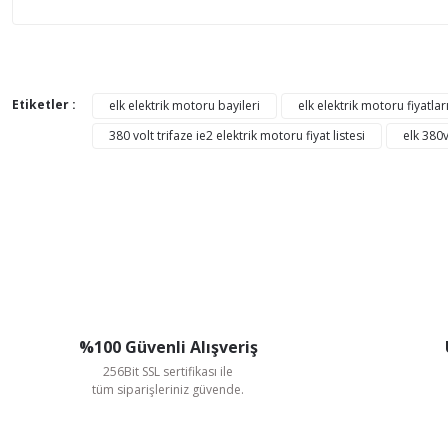
Bu ürünün fiyat bilgisi, resim, ürün açıklamalarında ve di
Görüş ve önerileriniz için teşekkür ederiz.
Etiketler :
elk elektrik motoru bayileri
elk elektrik motoru fiyatlar
380 volt trifaze ie2 elektrik motoru fiyat listesi
elk 380v
Ürün resmi kalitesiz, bozuk veya görüntülenemiyor.
Ürün açıklamasında eksik bilgiler bulunuyor.
Ürün bilgilerinde hatalar bulunuyor.
Ürün fiyatı diğer sitelerden daha pahalı.
Bu ürüne benzer farklı alternatifler olmalı.
%100 Güvenli Alışveriş
256Bit SSL sertifikası ile
tüm siparişleriniz güvende.