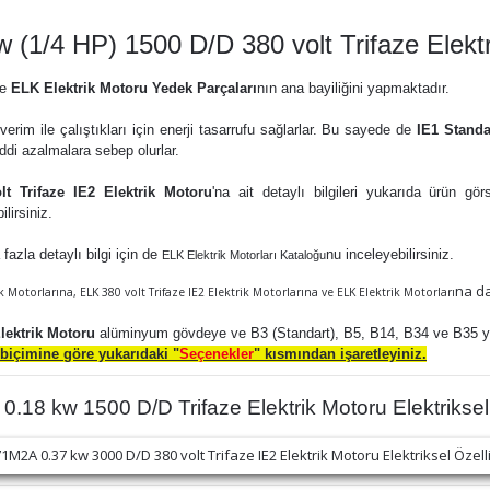
(1/4 HP) 1500 D/D 380 volt Trifaze Elekt
ve
ELK Elektrik Motoru Yedek Parçaları
nın ana bayiliğini yapmaktadır.
rim ile çalıştıkları için enerji tasarrufu sağlarlar. Bu sayede de
IE1 Standar
ddi azalmalara sebep olurlar.
 Trifaze IE2 Elektrik Motoru
'na ait detaylı bilgileri yukarıda ürün gör
lirsiniz.
azla detaylı bilgi için de
nu
inceleyebilirsiniz.
ELK Elektrik Motorları Kataloğu
na da
rik Motorlarına,
ELK 380 volt Trifaze IE2 Elektrik Motorlarına ve
ELK Elektrik Motorları
lektrik Motoru
alüminyum gövdeye ve B3 (Standart), B5, B14, B34 ve B35 yap
 biçimine göre yukarıdaki "
Seçenekler
" kısmından işaretleyiniz.
18 kw 1500 D/D Trifaze Elektrik Motoru Elektriksel 