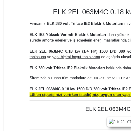
ELK 2EL 063M4C 0.18 kw 
Firmamız
ELK 380 volt Trifaze IE2 Elektrik Motorları
nın 
ELK IE2 Yüksek Verimli Elektrik Motorları
daha yüksek ve
sürede amorte ederler ve işletmelerin enerji masraflarında ci
ELK 2EL 063M4C 0.18 kw (1/4 HP) 1500 D/D 380 volt
tablosuna
ve
yapı biçimi boyut tablolarına
da aşağıda ulaşabi
ELK 380 volt Trifaze IE2 Elektrik Motorları
hakkında daha f
Sitemizde bulunan tüm markalara ait
380 volt Trifaze IE2 Elekt
ELK 2EL 063M4C 0.18 kw 1500 D/D 380 volt Trifaze IE2 E
Lütfen siparişinizi verirken istediğiniz, uygun olan yapı
ELK 2EL 063M4C 0.