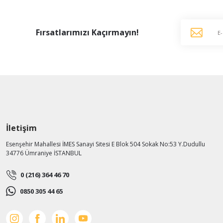
Fırsatlarımızı Kaçırmayın!
İletişim
Esenşehir Mahallesi İMES Sanayi Sitesi E Blok 504 Sokak No:53 Y.Dudullu
34776 Ümraniye İSTANBUL
0 (216) 364 46 70
0850 305 44 65