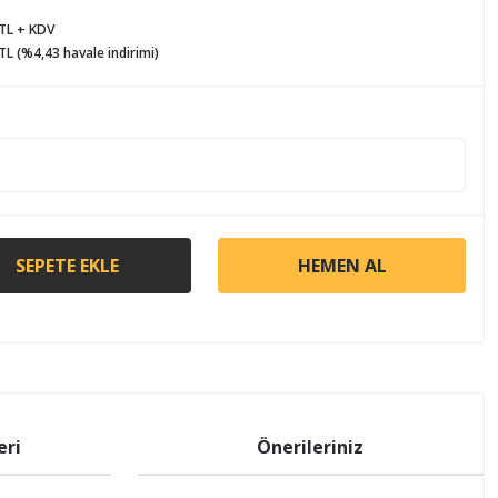
 TL + KDV
TL (%4,43 havale indirimi)
SEPETE EKLE
HEMEN AL
eri
Önerileriniz