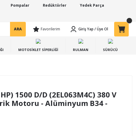
Pompalar
Redüktörler
Yedek Parça
ARA
Favorilerim
Giriş Yap
/
Üye Ol
ĞI
MOTOSİKLET SİPERLİĞİ
RULMAN
SÜRÜCÜ
4 HP) 1500 D/D (2EL063M4C) 380 V
ktrik Motoru - Alüminyum B34 -