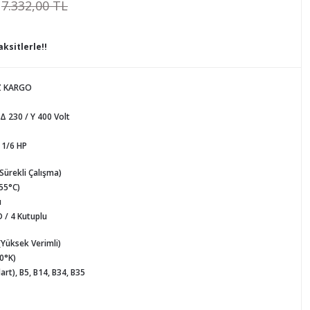
7.332,00 TL
ksitlerle!!
Z KARGO
 Δ 230 / Y 400 Volt
 1/6 HP
(Sürekli Çalışma)
155°C)
ı
 / 4 Kutuplu
 (Yüksek Verimli)
80°K)
art), B5, B14, B34, B35