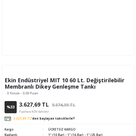
Ekin Endüstriyel MIT 10 60 Lt. Değiştirilebilir
Membranlı Dikey Genleşme Tankı
0 Yorum - 0.00 Puan
3.627,69 TL
5.374,35 TL
%33
Fiyatlara KDV dahildir.
3.627,69 TL
'den başlayan taksitlerle!!
Kargo
ÜCRETSİZ KARGO
Bağlantı
1" (10 Bar) - 1" (16 Bar) - 1" (25 Bar)