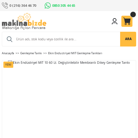
0 (216) 364 46 70
0850 305 44 65
ARA
Anasayfa
Genleşme Tankı
Ekin Endustriyel MIT Genleşme Tankları
YENİ