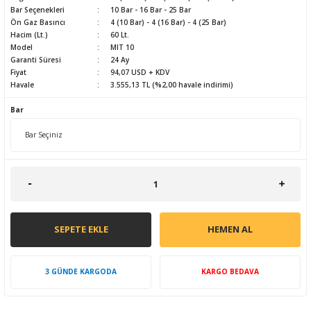
Bar Seçenekleri
10 Bar - 16 Bar - 25 Bar
Ön Gaz Basıncı
4 (10 Bar) - 4 (16 Bar) - 4 (25 Bar)
Hacim (Lt.)
60 Lt.
Model
MIT 10
Garanti Süresi
24 Ay
Fiyat
94,07 USD + KDV
Havale
3.555,13 TL (%2,00 havale indirimi)
Bar
SEPETE EKLE
HEMEN AL
3 GÜNDE KARGODA
KARGO BEDAVA