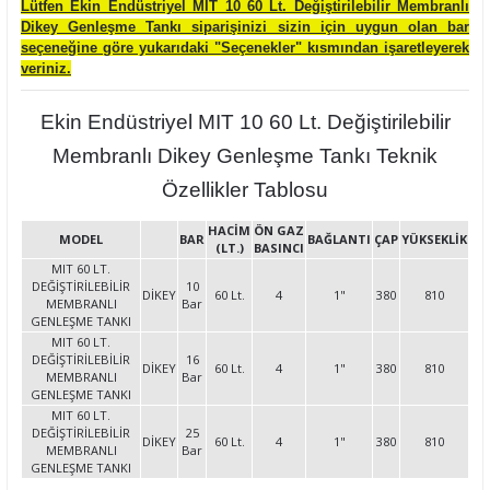
Lütfen Ekin Endüstriyel MIT 10 60 Lt. Değiştirilebilir Membranlı
Dikey Genleşme Tankı siparişinizi sizin için uygun olan bar
seçeneğine göre yukarıdaki "Seçenekler" kısmından işaretleyerek
veriniz.
Ekin Endüstriyel MIT 10 60 Lt. Değiştirilebilir
Membranlı Dikey Genleşme Tankı Teknik
Özellikler Tablosu
HACİM
ÖN GAZ
MODEL
BAR
BAĞLANTI
ÇAP
YÜKSEKLİK
(LT.)
BASINCI
MIT 60 LT.
DEĞİŞTİRİLEBİLİR
10
DİKEY
60 Lt.
4
1"
380
810
MEMBRANLI
Bar
GENLEŞME TANKI
MIT 60 LT.
DEĞİŞTİRİLEBİLİR
16
DİKEY
60 Lt.
4
1"
380
810
MEMBRANLI
Bar
GENLEŞME TANKI
MIT 60 LT.
DEĞİŞTİRİLEBİLİR
25
DİKEY
60 Lt.
4
1"
380
810
MEMBRANLI
Bar
GENLEŞME TANKI