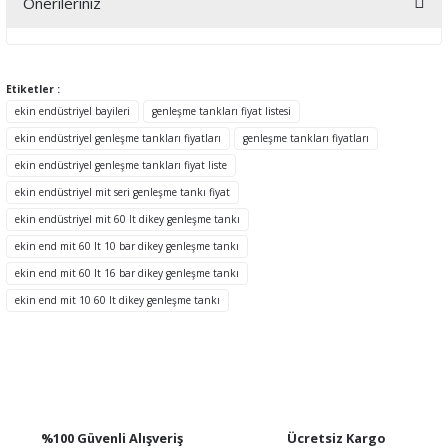
Önerileriniz
Yorum Yaz
Bu ürünün fiyat bilgisi, resim, ürün açıklamalarında ve diğer
konularda yetersiz gördüğünüz noktaları öneri formunu kullanarak
tarafımıza iletebilirsiniz.
Etiketler :
Görüş ve önerileriniz için teşekkür ederiz.
ekin endüstriyel bayileri
genleşme tankları fiyat listesi
ekin endüstriyel genleşme tankları fiyatları
genleşme tankları fiyatları
Ürün resmi kalitesiz, bozuk veya görüntülenemiyor.
ekin endüstriyel genleşme tankları fiyat liste
Ürün açıklamasında eksik bilgiler bulunuyor.
ekin endüstriyel mit seri genleşme tankı fiyat
Ürün bilgilerinde hatalar bulunuyor.
ekin endüstriyel mit 60 lt dikey genleşme tankı
Ürün fiyatı diğer sitelerden daha pahalı.
ekin end mit 60 lt 10 bar dikey genleşme tankı
Bu ürüne benzer farklı alternatifler olmalı.
ekin end mit 60 lt 16 bar dikey genleşme tankı
ekin end mit 10 60 lt dikey genleşme tankı
Gönder
%100 Güvenli Alışveriş
Ücretsiz Kargo