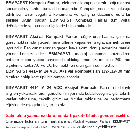
EBMPAPST Kompakt Fanlar
, elektronik komponentlerin soğutulması
konusunda yıllardır standart bir markadır. Kompakt, sessiz ve oldukça
etkili bu fanlar soğutma konumuna ve çalışma düzenine usta bir
şekilde uyum sağlar.
EBMPAPST Kompakt Fanlar
tüm voltaj
değerlerinde ve standart ölçülerde bulunmaktadır.
EBMPAPST Aksiyal Kompakt Fanlar
, düşük-orta basınç çalışma
görev noktasında yüksek hava üfleme kapasitesi sağlayabilmek üzere
uygundur. Fan kanatlarından geçen hava akımı dönüş eksenine paralel
yönde hareket eder.
EBMPAPST
, montaj alanından kazandıran
entegre motor yapısı sayesinde oldukça ince 25 mm'den 280 mm
ölçülerine kadar AC ve DC kompakt fan ürün gamı sunmaktadır.
EBMPAPST 4414 M 24 VDC Aksiyal Kompakt Fan
119x119x38 mm
ölçülere sahip kare tipli bir kompakt fandır.
EBMPAPST 4414 M 24 VDC Aksiyal Kompakt Fan
a ait detaylı
bilgileri yukarıdaki ürün görsellerinin yanında bulabileceğiniz gibi
teknik
veriler tablosuna
,
teknik çizim ve ölçüler tablosuna
ve
performans
eğrisine
de aşağıda ulaşabilirsiniz.
Satın alma yapmanız durumunda 1 paket=18 adet gönderilecektir.
Sitemizde bulunan tüm markalara ait
ı,
Aksiyal Kompakt Fanlar
EBMPAPST
ı ve
ni de inceleyebilirsiniz.
Aksiyal Kompakt Fanlar
EBMPAPST
ürünleri