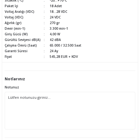
Sıcaklık (°C)
-20...+70°C
Paket İçi
18 Adet
Voltaj Aralığı (VDC)
18...28 VDC
Voltaj (VDC)
24 VDC
Ağırlık (gr)
270 gr
Devir (min-1)
3.300 min-1
Giriş Gücü (W)
4,00 W
Gürültü Seviyesi dB(A)
42 dBA
Çalışma Ömrü (Saat)
65.000 / 32.500 Saat
Garanti Süresi
24 Ay
Fiyat
545,28 EUR + KDV
Notlarınız
Notunuz