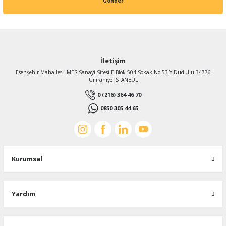
Gönder
İletişim
Esenşehir Mahallesi İMES Sanayi Sitesi E Blok 504 Sokak No:53 Y.Dudullu 34776
Ümraniye İSTANBUL
0 (216) 364 46 70
0850 305 44 65
Kurumsal
Yardım