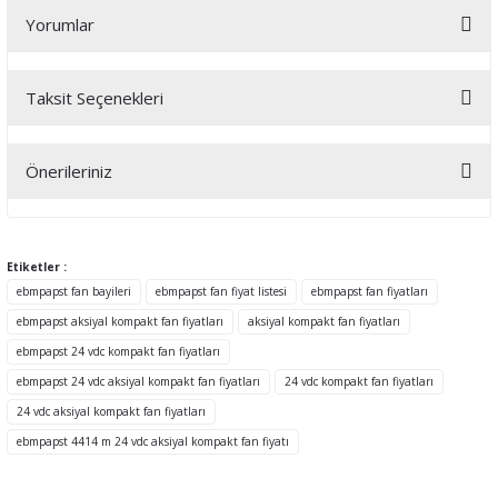
Yorumlar
Taksit Seçenekleri
Bu ürüne ilk yorumu siz yapın!
Önerileriniz
Yorum Yaz
Bu ürünün fiyat bilgisi, resim, ürün açıklamalarında ve diğer
konularda yetersiz gördüğünüz noktaları öneri formunu kullanarak
tarafımıza iletebilirsiniz.
Etiketler :
Görüş ve önerileriniz için teşekkür ederiz.
ebmpapst fan bayileri
ebmpapst fan fiyat listesi
ebmpapst fan fiyatları
ebmpapst aksiyal kompakt fan fiyatları
aksiyal kompakt fan fiyatları
Ürün resmi kalitesiz, bozuk veya görüntülenemiyor.
ebmpapst 24 vdc kompakt fan fiyatları
Ürün açıklamasında eksik bilgiler bulunuyor.
ebmpapst 24 vdc aksiyal kompakt fan fiyatları
24 vdc kompakt fan fiyatları
Ürün bilgilerinde hatalar bulunuyor.
24 vdc aksiyal kompakt fan fiyatları
Ürün fiyatı diğer sitelerden daha pahalı.
ebmpapst 4414 m 24 vdc aksiyal kompakt fan fiyatı
Bu ürüne benzer farklı alternatifler olmalı.