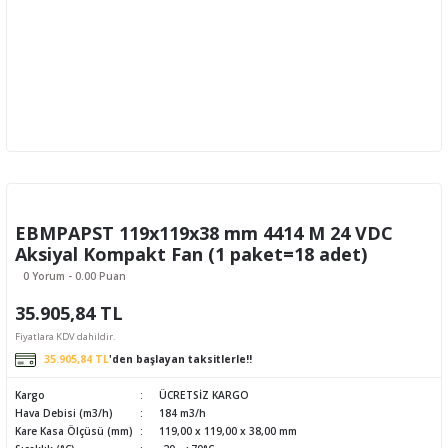
EBMPAPST 119x119x38 mm 4414 M 24 VDC
Aksiyal Kompakt Fan (1 paket=18 adet)
0 Yorum - 0.00 Puan
35.905,84 TL
Fiyatlara KDV dahildir.
35.905,84 TL
'den başlayan taksitlerle!!
Kargo
ÜCRETSİZ KARGO
Hava Debisi (m3/h)
184 m3/h
Kare Kasa Ölçüsü (mm)
119,00 x 119,00 x 38,00 mm