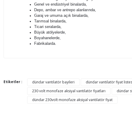
Genel ve endüstriyel binalarda,
Depo, ambar ve antrepo alanlarında,
Garaj ve umuma açık binalarda,
Tarımsal binalarda,
Ticari seralarda,
Büyük atölyelerde,
Boyahanelerde,
Fabrikalarda.
Bu ürünün fiyat bilgisi, resim, ürün açıklamalarında ve di
Görüş ve önerileriniz için teşekkür ederiz.
Etiketler :
dündar vantilatör bayileri
dündar vantilatör fiyat listes
230 volt monofaze aksiyal vantilatör fiyatları
dündar sv
Ürün resmi kalitesiz, bozuk veya görüntülenemiyor.
dündar 230volt monofaze aksiyal vantilatör fiyat
Ürün açıklamasında eksik bilgiler bulunuyor.
Ürün bilgilerinde hatalar bulunuyor.
Ürün fiyatı diğer sitelerden daha pahalı.
Bu ürüne benzer farklı alternatifler olmalı.