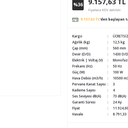
9.157,63 TL
%36
Fiyatlara KDV dahildir.
9.157,63 TL
'den başlayan ta
Kargo
ÜCRETSİ
Ağırlık (kg)
12,5 kg
Çap (mm)
560 mm
Devir (D/D)
1430 D/
Elektrik | Voltaj (V)
Monofaze
Frekans (Hz)
50 Hz
Güç (W)
100 W
Hava Debisi (m3/h)
10500 m
Pervane Kanat Sayısı
3
Kademe Sayısı
4
Ses Seviyesi dB(A)
73 dB(A)
Garanti Süresi
24 Ay
Fiyat
11.924,0
Havale
8.791,33 