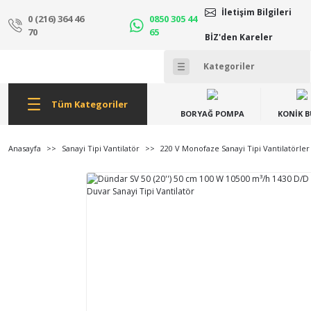
İletişim Bilgileri
0 (216) 364 46
0850 305 44
70
65
BİZ'den Kareler
Tüm Kategoriler
BORYAĞ POMPA
KONİK 
Anasayfa
Sanayi Tipi Vantilatör
220 V Monofaze Sanayi Tipi Vantilatörler