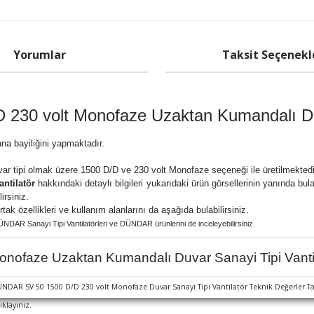
Yorumlar
Taksit Seçenekl
30 volt Monofaze Uzaktan Kumandalı Duva
ana bayiliğini yapmaktadır.
ar tipi olmak üzere 15
00 D/D ve 230 volt Monofaze seçeneği ile üretilmektedirl
ntilatör
hakkındaki detaylı bilgileri yukarıdaki ürün görsellerinin yanında bul
irsiniz.
ortak özellikleri ve kullanım alanlarını da aşağıda bulabilirsiniz.
NDAR Sanayi Tipi Vantilatörleri ve
DÜNDAR ürünlerini de inceleyebilirsiniz.
faze Uzaktan Kumandalı Duvar Sanayi Tipi Vantila
ıklayınız.