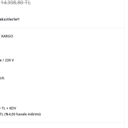
14.308,80 TL
ksitlerle!!
Z KARGO
D
 / 230 V
3/h
0 TL + KDV
TL (%4,00 havale indirimi)