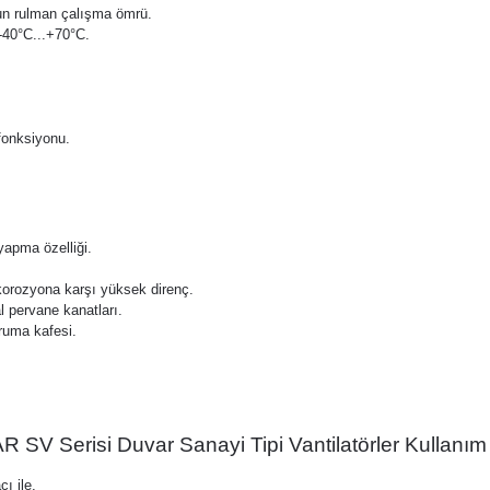
zun rulman çalışma ömrü.
 -40°C...+70°C.
 fonksiyonu.
yapma özelliği.
 korozyona karşı yüksek direnç.
 pervane kanatları.
ruma kafesi.
SV Serisi Duvar Sanayi Tipi Vantilatörler Kullanım 
ı ile,