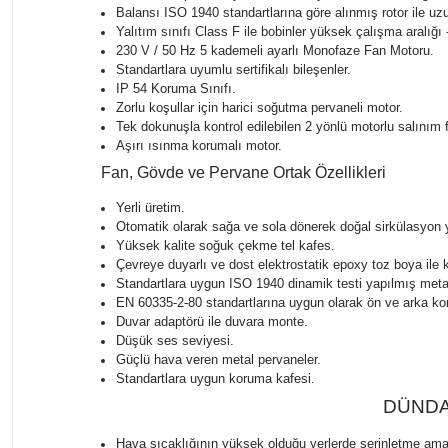
Balansı ISO 1940 standartlarına göre alınmış rotor ile u
Yalıtım sınıfı Class F ile bobinler yüksek çalışma aralığı
230 V / 50 Hz 5 kademeli ayarlı Monofaze Fan Motoru.
Standartlara uyumlu sertifikalı bileşenler.
IP 54 Koruma Sınıfı.
Zorlu koşullar için harici soğutma pervaneli motor.
Tek dokunuşla kontrol edilebilen 2 yönlü motorlu salınım
Aşırı ısınma korumalı motor.
Fan, Gövde ve Pervane Ortak Özellikleri
Yerli üretim.
Otomatik olarak sağa ve sola dönerek doğal sirkülasyon 
Yüksek kalite soğuk çekme tel kafes.
Çevreye duyarlı ve dost elektrostatik epoxy toz boya ile
Standartlara uygun ISO 1940 dinamik testi yapılmış metal
EN 60335-2-80 standartlarına uygun olarak ön ve arka ko
Duvar adaptörü ile duvara monte.
Düşük ses seviyesi.
Güçlü hava veren metal pervaneler.
Standartlara uygun koruma kafesi.
DÜNDAR 
Hava sıcaklığının yüksek olduğu yerlerde serinletme amac