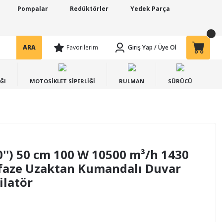
Pompalar
Redüktörler
Yedek Parça
ARA
Favorilerim
Giriş Yap
/
Üye Ol
ĞI
MOTOSİKLET SİPERLİĞİ
RULMAN
SÜRÜCÜ
0'') 50 cm 100 W 10500 m³/h 1430
faze Uzaktan Kumandalı Duvar
ilatör