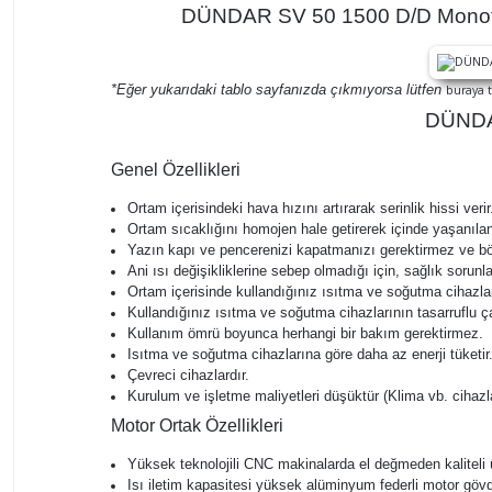
DÜNDAR SV 50 1500 D/D Monofaze
*Eğer yukarıdaki tablo sayfanızda çıkmıyorsa lütfen
buraya t
DÜNDAR 
Genel Özellikleri
Ortam içerisindeki hava hızını artırarak serinlik hissi verir
Ortam sıcaklığını homojen hale getirerek içinde yaşanılan 
Yazın kapı ve pencerenizi kapatmanızı gerektirmez ve böyl
Ani ısı değişikliklerine sebep olmadığı için, sağlık sorun
Ortam içerisinde kullandığınız ısıtma ve soğutma cihazları
Kullandığınız ısıtma ve soğutma cihazlarının tasarruflu ç
Kullanım ömrü boyunca herhangi bir bakım gerektirmez.
Isıtma ve soğutma cihazlarına göre daha az enerji tüketir
Çevreci cihazlardır.
Kurulum ve işletme maliyetleri düşüktür (Klima vb. cihazl
Motor Ortak Özellikleri
Yüksek teknolojili CNC makinalarda el değmeden kaliteli 
Isı iletim kapasitesi yüksek alüminyum federli motor göv