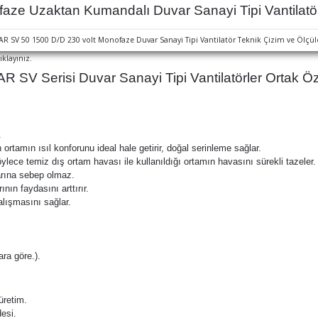
 Uzaktan Kumandalı Duvar Sanayi Tipi Vantilatör 
ıklayınız.
SV Serisi Duvar Sanayi Tipi Vantilatörler Ortak Öze
.
ortamın ısıl konforunu ideal hale getirir, doğal serinleme sağlar.
ece temiz dış ortam havası ile kullanıldığı ortamın havasını sürekli tazeler.
larına sebep olmaz.
nın faydasını arttırır.
alışmasını sağlar.
.
ara göre.).
üretim.
desi.