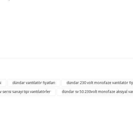
ğer konularda yetersiz gördüğünüz noktaları öneri formunu kullanarak tarafı
Bu ürüne ilk yorumu siz yapın!
i
dündar vantilatör fiyatları
dündar 230 volt monofaze vantilatör fiy
 serisi sanayi tipi vantilatörler
dündar sv 50 230volt monofaze aksiyal van
Yorum Yaz