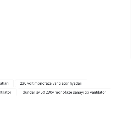
mıza iletebilirsiniz.
atları
230 volt monofaze vantilatör fiyatları
tilatör
dündar sv 50 230v monofaze sanayi tip vantilatör