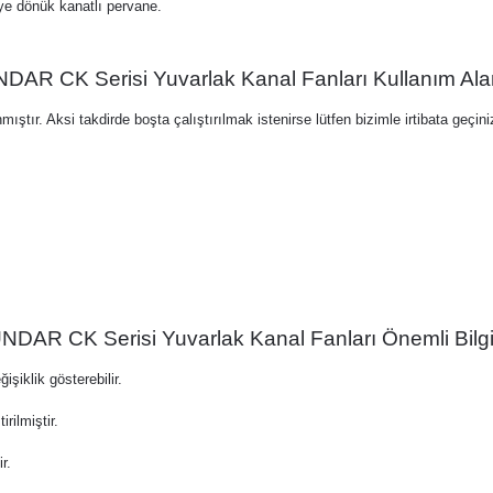
ye dönük kanatlı pervane.
DAR CK Serisi Yuvarlak Kanal Fanları Kullanım Alan
tır. Aksi takdirde boşta çalıştırılmak istenirse lütfen bizimle irtibata geçini
NDAR CK Serisi Yuvarlak Kanal Fanları Önemli Bilgil
işiklik gösterebilir.
ilmiştir.
r.