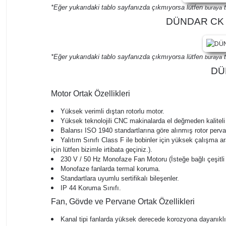
*Eğer yukarıdaki tablo sayfanızda çıkmıyorsa lütfen
t
buraya
DÜNDAR CK 31
*Eğer yukarıdaki tablo sayfanızda çıkmıyorsa lütfen
t
buraya
DÜN
Motor Ortak Özellikleri
Yüksek verimli dıştan rotorlu motor.
Yüksek teknolojili CNC makinalarda el değmeden kaliteli
Balansı ISO 1940 standartlarına göre alınmış rotor perv
Yalıtım Sınıfı Class F ile bobinler için yüksek çalışma ar
için lütfen bizimle irtibata geçiniz.).
230 V / 50 Hz Monofaze Fan Motoru (İsteğe bağlı çeşitli v
Monofaze fanlarda termal koruma.
Standartlara uyumlu sertifikalı bileşenler.
IP 44 Koruma Sınıfı.
Fan, Gövde ve Pervane Ortak Özellikleri
Kanal tipi fanlarda yüksek derecede korozyona dayanıkl