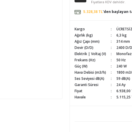
Fiyatlara KDV dahildir.
5.328,38 TL
'den başlayan ta
Kargo
ÜCRETSİ
Ağırlık (kg)
6,3 kg
Ağız Çapı (mm)
314 mm
Devir (D/D)
2400 D/
Elektrik | Voltaj (V)
Monofaze
Frekans (Hz)
50 Hz
Güç (W)
240 W
Hava Debisi (m3/h)
1800 m3
Ses Seviyesi dB(A)
59 dB(A)
Garanti Süresi
24 Ay
Fiyat
6.938,00
Havale
5.115,25 