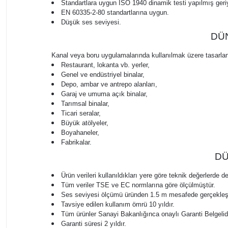
Standartlara uygun ISO 1940 dinamik testi yapılmış geri
EN 60335-2-80 standartlarına uygun
.
Düşük ses seviyesi.
DÜN
Kanal veya boru uygulamalarında kullanılmak üzere tasarlanmış
Restaurant, lokanta vb. yerler,
Genel ve endüstriyel binalar,
Depo, ambar ve antrepo alanları,
Garaj ve umuma açık binalar,
Tarımsal binalar,
Ticari seralar,
Büyük atölyeler,
Boyahaneler,
Fabrikalar.
DÜ
Ürün verileri kullanıldıkları yere göre teknik değerlerde değ
Tüm veriler TSE ve EC normlarına göre ölçülmüştür.
Ses seviyesi ölçümü üründen 1.5 m mesafede gerçekleştir
Tavsiye edilen kullanım ömrü 10 yıldır.
Tüm ürünler Sanayi Bakanlığınca onaylı Garanti Belgelidi
Garanti süresi 2 yıldır.