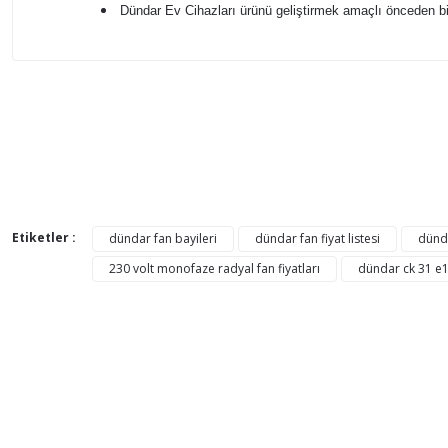
Dündar Ev Cihazları ürünü geliştirmek amaçlı önceden bi
Bu ürünün fiyat bilgisi, resim, ürün açıklamalarında ve di
Görüş ve önerileriniz için teşekkür ederiz.
Ürün resmi kalitesiz, bozuk veya görüntülenemiyor.
AYNI GÜN
Ürün açıklamasında eksik bilgiler bulunuyor.
KARGO
Ürün bilgilerinde hatalar bulunuyor.
KARGO
Etiketler :
dündar fan bayileri
dündar fan fiyat listesi
dünda
BEDAVA
Ürün fiyatı diğer sitelerden daha pahalı.
230 volt monofaze radyal fan fiyatları
dündar ck 31 e1
Bu ürüne benzer farklı alternatifler olmalı.