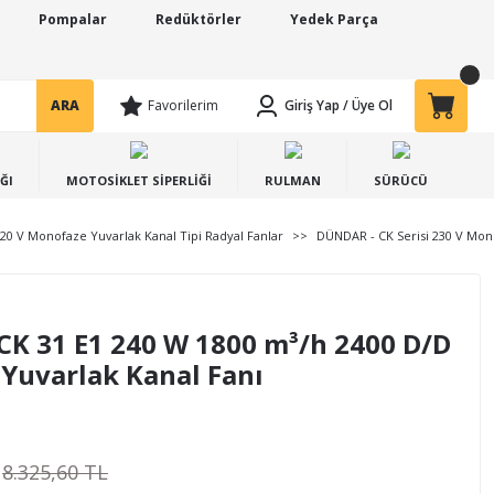
Pompalar
Redüktörler
Yedek Parça
ARA
Favorilerim
Giriş Yap
/
Üye Ol
ĞI
MOTOSİKLET SİPERLİĞİ
RULMAN
SÜRÜCÜ
20 V Monofaze Yuvarlak Kanal Tipi Radyal Fanlar
DÜNDAR - CK Serisi 230 V Mono
CK 31 E1 240 W 1800 m³/h 2400 D/D
Yuvarlak Kanal Fanı
8.325,60 TL