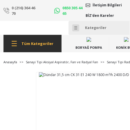
İletişim Bilgileri
0 (216) 364 46
0850 305 44
70
65
BİZ'den Kareler
Tüm Kategoriler
BORYAĞ POMPA
KONİK 
Anasayfa
Sanayi Tipi Aksiyal Aspiratör, Fan ve Radyal Fan
Sanayi Tipi Rad