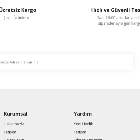
Ücretsiz Kargo
Hızlı ve Güvenli Te
Şeçili Ürünlerde
Saat 16:00'a kadar verdi
siparişler aynı gün kar
Ayas Aspiratör
 Fan
Ayas 30 cm çapında DRAF-300-2K-M 2450 D/D 220 V Monofaze
6.990,18 TL
%59
2.900,92 TL
Kurumsal
Yardım
KDV Dahildir
Hakkımızda
Yeni Üyelik
İletişim
İletişim