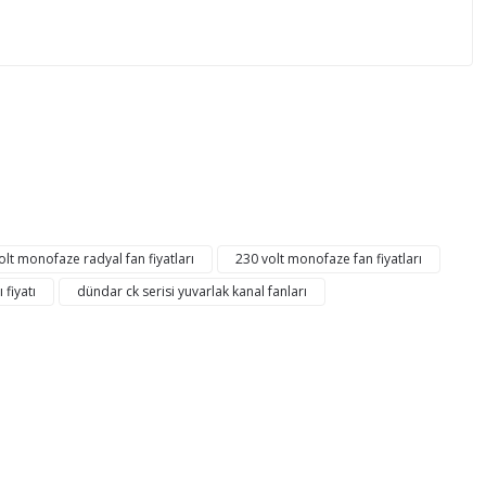
mıza iletebilirsiniz.
lt monofaze radyal fan fiyatları
230 volt monofaze fan fiyatları
 fiyatı
dündar ck serisi yuvarlak kanal fanları