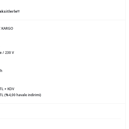
ksitlerle!!
Z KARGO
D
 / 230 V
/h
 TL + KDV
TL (%4,00 havale indirimi)