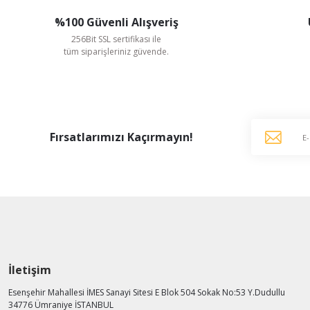
%100 Güvenli Alışveriş
256Bit SSL sertifikası ile
tüm siparişleriniz güvende.
Fırsatlarımızı Kaçırmayın!
Ayas Aspiratör
Ayas 25 cm çapında DRAF-250-2K-M 2650 D/D 220 V Monofaze Aksiyel
5.462,51 TL
%41
3.222,88 TL
KDV Dahildir
İletişim
AYNI GÜN
Esenşehir Mahallesi İMES Sanayi Sitesi E Blok 504 Sokak No:53 Y.Dudullu
KARGO
34776 Ümraniye İSTANBUL
KARGO