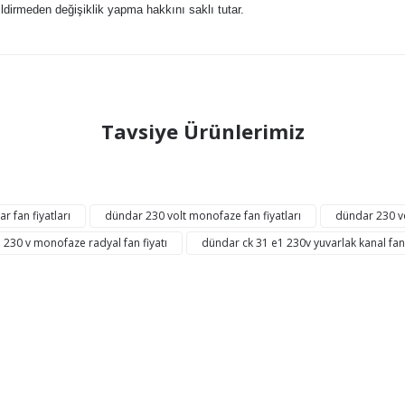
ldirmeden değişiklik yapma hakkını saklı tutar.
ğer konularda yetersiz gördüğünüz noktaları öneri formunu kullanarak tarafı
Tavsiye Ürünlerimiz
Bu ürüne ilk yorumu siz yapın!
Yorum Yaz
AYNI GÜN
KARGO
KARGO
r fan fiyatları
dündar 230 volt monofaze fan fiyatları
dündar 230 vo
BEDAVA
 230 v monofaze radyal fan fiyatı
dündar ck 31 e1 230v yuvarlak kanal fanı
Gönder