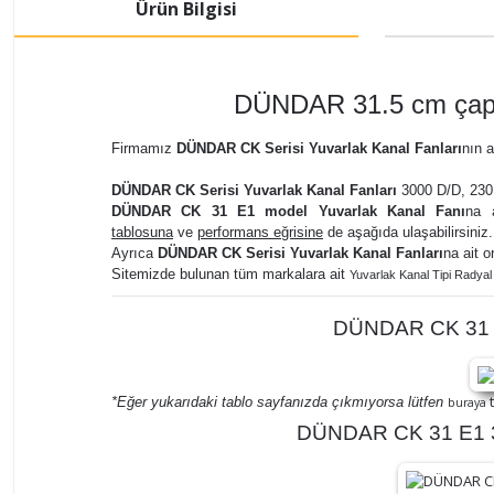
Ürün Bilgisi
DÜNDAR 31.5 cm çapın
Firmamız
DÜNDAR CK Serisi Yuvarlak Kanal Fanları
nın a
DÜNDAR CK Serisi Yuvarlak Kanal Fanları
3000 D/D, 230 
DÜNDAR CK 31 E1 model Yuvarlak Kanal Fanı
na a
tablosuna
ve
performans eğrisine
de aşağıda ulaşabilirsiniz.
Ayrıca
DÜNDAR CK Serisi Yuvarlak Kanal Fanları
na ait o
Sitemizde bulunan tüm markalara ait
Yuvarlak Kanal Tipi Radyal 
DÜNDAR CK 31 E1
t
*Eğer yukarıdaki tablo sayfanızda çıkmıyorsa lütfen
buraya
DÜNDAR CK 31 E1 30