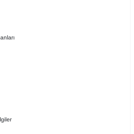
anları
giler