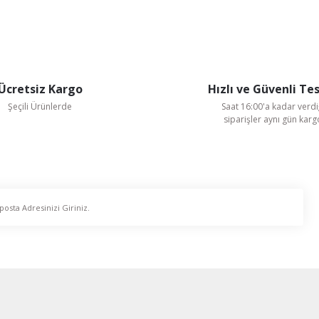
Gönder
Ücretsiz Kargo
Hızlı ve Güvenli Te
Şeçili Ürünlerde
Saat 16:00'a kadar verdi
siparişler aynı gün kar
Ayas Aspiratör
 Fan
Ayas 30 cm çapında DRAF-300-2K-M 2450 D/D 220 V Monofaze
6.992,74 TL
%59
2.901,99 TL