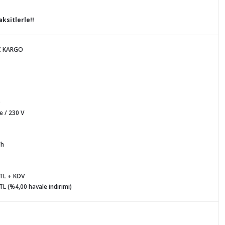
ksitlerle!!
Z KARGO
D
 / 230 V
/h
 TL + KDV
TL (%4,00 havale indirimi)