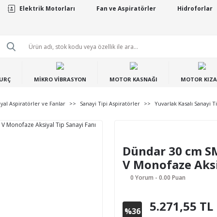
Elektrik Motorları
Fan ve Aspiratörler
Hidroforlar
BURÇ
MİKRO VİBRASYON
MOTOR KASNAĞI
MOTOR KIZA
iyal Aspiratörler ve Fanlar
Sanayi Tipi Aspiratörler
Yuvarlak Kasalı Sanayi Ti
Dündar 30 cm SM
V Monofaze Aksi
0 Yorum - 0.00 Puan
5.271,55 TL
%36