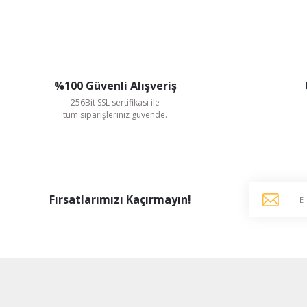
%100 Güvenli Alışveriş
256Bit SSL sertifikası ile
tüm siparişleriniz güvende.
Fırsatlarımızı Kaçırmayın!
Ayas Aspiratör
Ayas 25 cm çapında DRAF-250-2K-M 2650 D/D 220 V Monofaze Aksiyel
5.464,50 TL
%41
3.224,06 TL