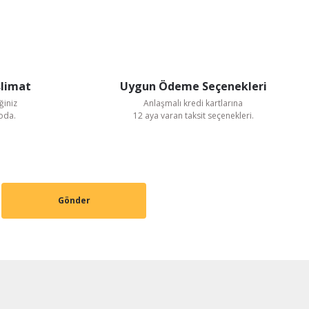
slimat
Uygun Ödeme Seçenekleri
ğiniz
Anlaşmalı kredi kartlarına
goda.
12 aya varan taksit seçenekleri.
Gönder
 Aksiyel Fan