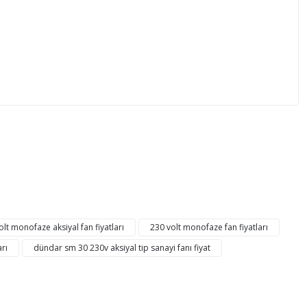
mıza iletebilirsiniz.
lt monofaze aksiyal fan fiyatları
230 volt monofaze fan fiyatları
arı
dündar sm 30 230v aksiyal tip sanayi fanı fiyat