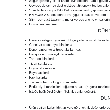
Soğuk çekme yüksek kalite DKP sacdan mamul gövde ve
Çevreye duyarlı ve dost elektrostatik epoxy toz boya ile
Standartlara uygun ISO 1940 dinamik testi yapılmış perv
EN 60335-2-80 standartlarına uygun olarak ön ve arka k
Slim, compact tasarımla motor ve pervane ile emsaller
Düşük ses seviyesi.
DÜNDA
Hava sıcaklığının yüksek olduğu yerlerde sıcak hava tah
Genel ve endüstriyel binalarda,
Depo, ambar ve antrepo alanlarında,
Garaj ve umuma açık binalarda,
Tarımsal binalarda,
Ticari seralarda,
Büyük atölyelerde,
Boyahanelerde,
Fabrikalarda,
Toz ve buharın olduğu ortamlarda,
Endüstriyel makineleri soğutma amaçlı (Kaynak makineleri,
İsteğe bağlı özel üretim (Teknik veriler değişir).
DÜND
Ürün verileri kullanıldıkları yere göre teknik değerlerde değ