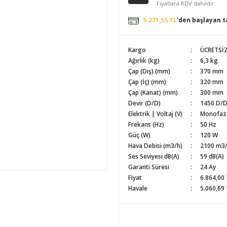
Fiyatlara KDV dahildir.
5.271,55 TL
'den başlayan ta
Kargo
ÜCRETSİ
Ağırlık (kg)
6,3 kg
Çap (Dış) (mm)
370 mm
Çap (İç) (mm)
320 mm
Çap (Kanat) (mm)
300 mm
Devir (D/D)
1450 D/
Elektrik | Voltaj (V)
Monofaze
Frekans (Hz)
50 Hz
Güç (W)
120 W
Hava Debisi (m3/h)
2100 m3
Ses Seviyesi dB(A)
59 dB(A)
Garanti Süresi
24 Ay
Fiyat
6.864,00
Havale
5.060,69 