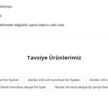
ilmiştir.
r.
dirmeden değişiklik yapma hakkını saklı tutar.
ğer konularda yetersiz gördüğünüz noktaları öneri formunu kullanarak tarafı
Tavsiye Ürünlerimiz
Bu ürüne ilk yorumu siz yapın!
Yorum Yaz
AYNI GÜN
KARGO
KARGO
r fan fiyatları
dündar 230 volt monofaze fan fiyatları
dündar 230 vo
BEDAVA
0volt monofaze aksiyal fan fiyatı
dündar sm serisi aksiyal tip sanayi fanl