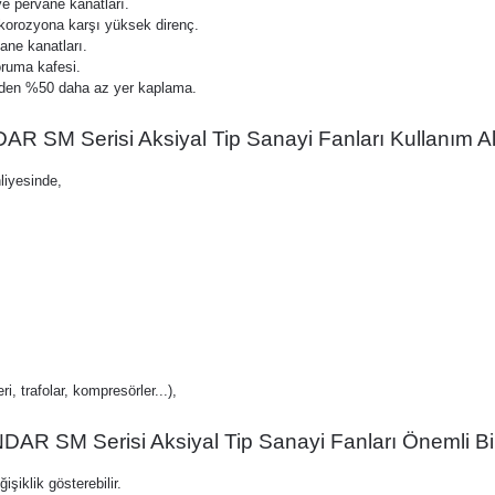
 pervane kanatları.
 korozyona karşı yüksek direnç.
ane kanatları.
oruma kafesi.
inden %50 daha az yer kaplama.
R SM Serisi Aksiyal Tip Sanayi Fanları Kullanım Al
liyesinde,
 trafolar, kompresörler...),
AR SM Serisi Aksiyal Tip Sanayi Fanları Önemli Bil
işiklik gösterebilir.