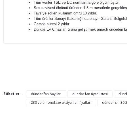
Tüm veriler TSE ve EC normlarına göre ölçülmüştür.
Ses seviyesi ölçümü üründen 1.5 m mesafede gerçekleştir
Tavsiye edilen kullanım ömrü 10 yıldır.
Tüm ürünler Sanayi Bakanlığınca onaylı Garanti Belgelidi
Garanti süresi 2 yıldır.
Dündar Ev Cihazları ürünü geliştirmek amaçlı önceden bil
Bu ürünün fiyat bilgisi, resim, ürün açıklamalarında ve di
Görüş ve önerileriniz için teşekkür ederiz.
Ürün resmi kalitesiz, bozuk veya görüntülenemiyor.
AYNI GÜN
Ürün açıklamasında eksik bilgiler bulunuyor.
KARGO
Ürün bilgilerinde hatalar bulunuyor.
KARGO
Etiketler :
dündar fan bayileri
dündar fan fiyat listesi
dünda
BEDAVA
Ürün fiyatı diğer sitelerden daha pahalı.
230 volt monofaze aksiyal fan fiyatları
dündar sm 30 23
Bu ürüne benzer farklı alternatifler olmalı.