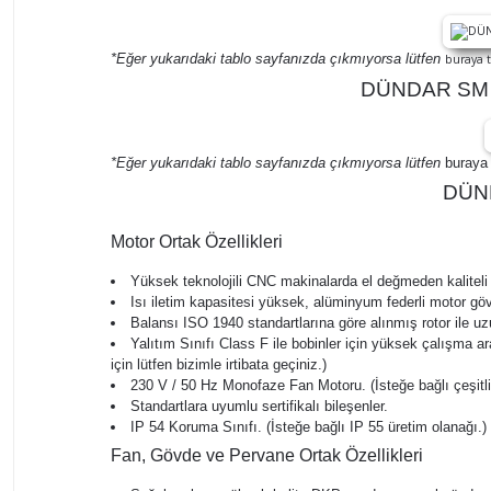
*Eğer yukarıdaki tablo sayfanızda çıkmıyorsa lütfen
buraya t
DÜNDAR SM 30
*Eğer yukarıdaki tablo sayfanızda çıkmıyorsa lütfen
buraya
DÜNDA
Motor Ortak Özellikleri
Yüksek teknolojili CNC makinalarda el değmeden kaliteli
Isı iletim kapasitesi yüksek, alüminyum federli motor gö
Balansı ISO 1940 standartlarına göre alınmış rotor ile 
Yalıtım Sınıfı Class F ile bobinler için yüksek çalışma ar
için lütfen bizimle irtibata geçiniz.)
230 V / 50 Hz Monofaze Fan Motoru. (İsteğe bağlı çeşitli v
Standartlara uyumlu sertifikalı bileşenler.
IP 54 Koruma Sınıfı. (İsteğe bağlı IP 55 üretim olanağı.)
Fan, Gövde ve Pervane Ortak Özellikleri