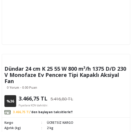
Dündar 24 cm K 25 55 W 800 m³/h 1375 D/D 230
V Monofaze Ev Pencere Tipi Kapaklı Aksiyal
Fan
0 Yorum - 0.00 Puan
3.466,75 TL
5.416,80 TL
%36
Fiyatlara KDV dahildir.
3.466,75 TL
'den başlayan taksitlerle!!
Kargo
ÜCRETSİZ KARGO
Ağırlık (kg)
2 kg