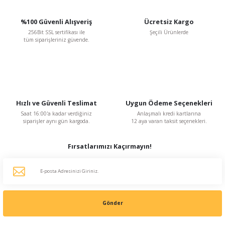
%100 Güvenli Alışveriş
Ücretsiz Kargo
256Bit SSL sertifikası ile
Şeçili Ürünlerde
tüm siparişleriniz güvende.
Ayas Aspiratör
Ayas 25 cm çapında DRAF-250-2K-M 2650 D/D 220 V Monofaze Aksiyel Fan
Hızlı ve Güvenli Teslimat
Uygun Ödeme Seçenekleri
5.464,50 TL
%41
3.224,06 TL
Saat 16:00'a kadar verdiğiniz
Anlaşmalı kredi kartlarına
siparişler aynı gün kargoda.
12 aya varan taksit seçenekleri.
KDV Dahildir
Fırsatlarımızı Kaçırmayın!
Gönder