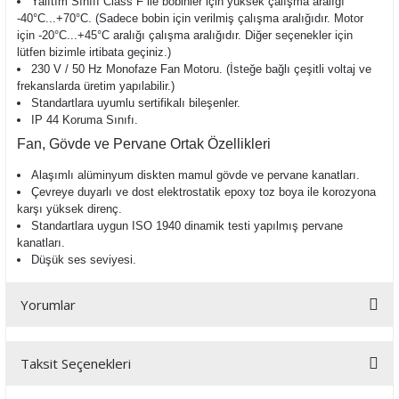
Yalıtım Sınıfı Class F ile bobinler için yüksek çalışma aralığı
-40°C...+70°C. (Sadece bobin için verilmiş çalışma aralığıdır. Motor
için -20°C...+45°C aralığı çalışma aralığıdır. Diğer seçenekler için
lütfen bizimle irtibata geçiniz.)
230 V / 50 Hz Monofaze Fan Motoru. (İsteğe bağlı çeşitli voltaj ve
frekanslarda üretim yapılabilir.)
Standartlara uyumlu sertifikalı bileşenler.
IP 44 Koruma Sınıfı.
Fan, Gövde ve Pervane Ortak Özellikleri
Alaşımlı alüminyum diskten mamul gövde ve pervane kanatları.
Çevreye duyarlı ve dost elektrostatik epoxy toz boya ile korozyona
karşı yüksek direnç.
Standartlara uygun ISO 1940 dinamik testi yapılmış pervane
kanatları.
Düşük ses seviyesi.
Yorumlar
Taksit Seçenekleri
Bu ürüne ilk yorumu siz yapın!