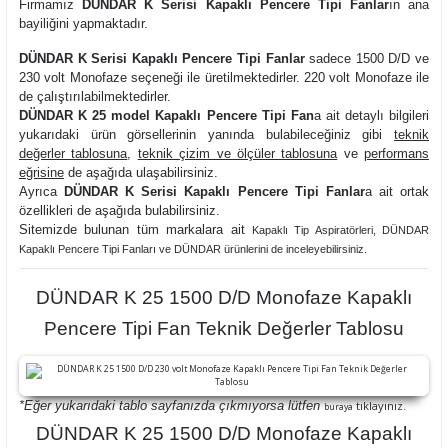
Firmamız
DÜNDAR K Serisi Kapaklı Pencere Tipi Fanlar
ın ana
bayiliğini yapmaktadır.
DÜNDAR K Serisi Kapaklı Pencere Tipi Fanlar
sadece 1500 D/D ve
230 volt Monofaze seçeneği ile üretilmektedirler. 220 volt Monofaze ile
de çalıştırılabilmektedirler.
DÜNDAR K 25 model Kapaklı Pencere Tipi Fan
a ait detaylı bilgileri
yukarıdaki ürün görsellerinin yanında bulabileceğiniz gibi
teknik
değerler tablosuna
,
teknik çizim ve ölçüler tablosuna
ve
performans
eğrisine
de aşağıda ulaşabilirsiniz.
Ayrıca
DÜNDAR K Serisi Kapaklı Pencere Tipi Fanlar
a ait ortak
özellikleri de aşağıda bulabilirsiniz.
Sitemizde bulunan tüm markalara ait
Kapaklı Tip Aspiratörler
i,
DÜNDAR
Kapaklı Pencere Tipi Fanları ve
DÜNDAR ürünlerini de inceleyebilirsiniz.
DÜNDAR K 25 1500 D/D Monofaze Kapaklı
Pencere Tipi Fan Teknik Değerler Tablosu
*Eğer yukarıdaki tablo sayfanızda çıkmıyorsa lütfen
tıklayınız.
buraya
DÜNDAR K 25 1500 D/D Monofaze Kapaklı