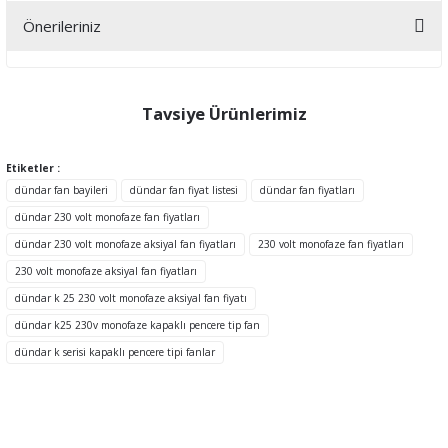
Önerileriniz
Yorum Yaz
Bu ürünün fiyat bilgisi, resim, ürün açıklamalarında ve diğer
konularda yetersiz gördüğünüz noktaları öneri formunu kullanarak
tarafımıza iletebilirsiniz.
Tavsiye Ürünlerimiz
Görüş ve önerileriniz için teşekkür ederiz.
Etiketler :
Ürün resmi kalitesiz, bozuk veya görüntülenemiyor.
dündar fan bayileri
dündar fan fiyat listesi
dündar fan fiyatları
Ürün açıklamasında eksik bilgiler bulunuyor.
dündar 230 volt monofaze fan fiyatları
Ürün bilgilerinde hatalar bulunuyor.
dündar 230 volt monofaze aksiyal fan fiyatları
230 volt monofaze fan fiyatları
Ürün fiyatı diğer sitelerden daha pahalı.
230 volt monofaze aksiyal fan fiyatları
Bu ürüne benzer farklı alternatifler olmalı.
dündar k 25 230 volt monofaze aksiyal fan fiyatı
dündar k25 230v monofaze kapaklı pencere tip fan
dündar k serisi kapaklı pencere tipi fanlar
Gönder