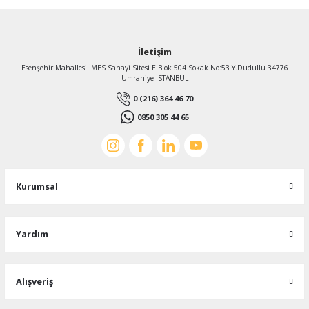
İletişim
Esenşehir Mahallesi İMES Sanayi Sitesi E Blok 504 Sokak No:53 Y.Dudullu 34776
Ümraniye İSTANBUL
0 (216) 364 46 70
0850 305 44 65
Ayas Aspiratör
Ayas 30 cm çapında DRAF-300-2K-M 2450 D/D 220 V Monofaze Aksiyel Fan
Kurumsal
6.992,74 TL
Yardım
%59
2.901,99 TL
KDV Dahildir
Alışveriş