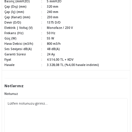
Basınç (mmH2O)
5 mmH2O
Çap (Dış) (mm)
320 mm
Çap (İç) (mm)
240 mm
Çap (Kanat) (mm)
230 mm
Devir (D/D)
1375 D/D
Elektrik | Voltaj (V)
Monofaze / 230 V
Frekans (Hz)
50 Hz
Güç (W)
55 W
Hava Debisi (m3/h)
800 m3/h
Ses Seviyesi dB(A)
48 dB(A)
Garanti Süresi
24 Ay
Fiyat
4.514,00 TL + KDV
Havale
3.328,08 TL (%4,00 havale indirimi)
Notlarınız
Notunuz