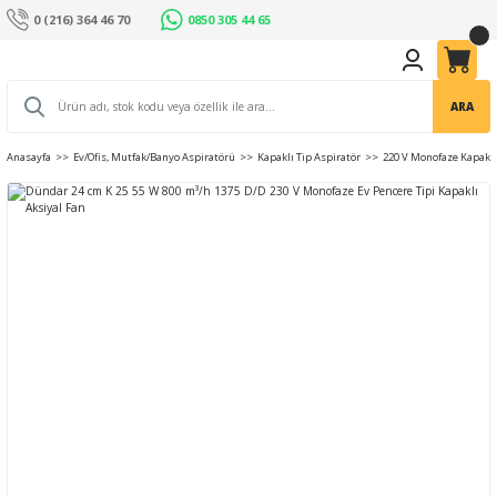
0 (216) 364 46 70
0850 305 44 65
ARA
Anasayfa
Ev/Ofis, Mutfak/Banyo Aspiratörü
Kapaklı Tip Aspiratör
220 V Monofaze Kapaklı