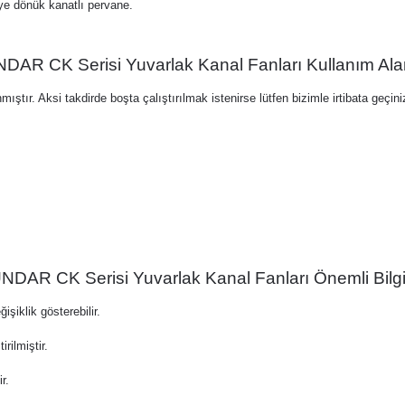
ye dönük kanatlı pervane.
DAR CK Serisi Yuvarlak Kanal Fanları Kullanım Alan
tır. Aksi takdirde boşta çalıştırılmak istenirse lütfen bizimle irtibata geçini
NDAR CK Serisi Yuvarlak Kanal Fanları Önemli Bilgil
işiklik gösterebilir.
ilmiştir.
r.