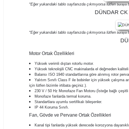
*Eğer yukarıdaki tablo sayfanızda çıkmıyorsa lütfen
t
buraya
DÜNDAR CK 15
*Eğer yukarıdaki tablo sayfanızda çıkmıyorsa lütfen
t
buraya
DÜN
Motor Ortak Özellikleri
Yüksek verimli dıştan rotorlu motor.
Yüksek teknolojili CNC makinalarda el değmeden kaliteli
Balansı ISO 1940 standartlarına göre alınmış rotor perv
Yalıtım Sınıfı Class F ile bobinler için yüksek çalışma ar
için lütfen bizimle irtibata geçiniz.).
230 V / 50 Hz Monofaze Fan Motoru (İsteğe bağlı çeşitli v
Monofaze fanlarda termal koruma.
Standartlara uyumlu sertifikalı bileşenler.
IP 44 Koruma Sınıfı.
Fan, Gövde ve Pervane Ortak Özellikleri
Kanal tipi fanlarda yüksek derecede korozyona dayanıkl