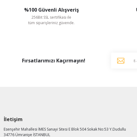
%100 Güvenli Alışveriş
256Bit SSL sertifikası ile
tüm siparişleriniz güvende.
Fırsatlarımızı Kaçırmayın!
Ayas Aspiratör
Ayas 25 cm çapında DRAF-250-2K-M 2650 D/D 220 V Monofaze Aksiyel
5.462,51 TL
%41
3.222,88 TL
KDV Dahildir
İletişim
AYNI GÜN
Esenşehir Mahallesi İMES Sanayi Sitesi E Blok 504 Sokak No:53 Y.Dudullu
KARGO
34776 Ümraniye İSTANBUL
KARGO