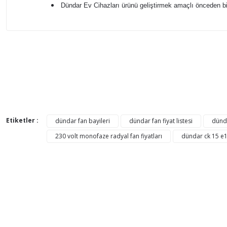
Dündar Ev Cihazları ürünü geliştirmek amaçlı önceden bi
Bu ürünün fiyat bilgisi, resim, ürün açıklamalarında ve di
Görüş ve önerileriniz için teşekkür ederiz.
Ürün resmi kalitesiz, bozuk veya görüntülenemiyor.
AYNI GÜN
Ürün açıklamasında eksik bilgiler bulunuyor.
KARGO
Ürün bilgilerinde hatalar bulunuyor.
KARGO
Etiketler :
dündar fan bayileri
dündar fan fiyat listesi
dünda
BEDAVA
Ürün fiyatı diğer sitelerden daha pahalı.
230 volt monofaze radyal fan fiyatları
dündar ck 15 e1
Bu ürüne benzer farklı alternatifler olmalı.