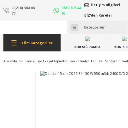
İletişim Bilgileri
0 (216) 364 46
0850 305 44
70
65
BİZ'den Kareler
Tüm Kategoriler
BORYAĞ POMPA
KONİK 
Anasayfa
Sanayi Tipi Aksiyal Aspiratör, Fan ve Radyal Fan
Sanayi Tipi Rad