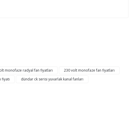
mıza iletebilirsiniz.
lt monofaze radyal fan fiyatları
230 volt monofaze fan fiyatları
 fiyatı
dündar ck serisi yuvarlak kanal fanları