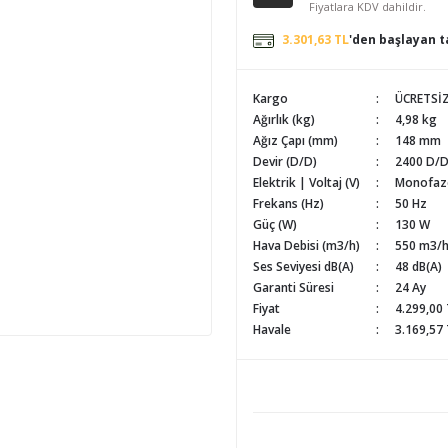
Fiyatlara KDV dahildir.
3.301,63 TL
'den başlayan ta
Kargo
ÜCRETSİ
Ağırlık (kg)
4,98 kg
Ağız Çapı (mm)
148 mm
Devir (D/D)
2400 D/
Elektrik | Voltaj (V)
Monofaze
Frekans (Hz)
50 Hz
Güç (W)
130 W
Hava Debisi (m3/h)
550 m3/
Ses Seviyesi dB(A)
48 dB(A)
Garanti Süresi
24 Ay
Fiyat
4.299,00
Havale
3.169,57 