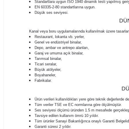
Standartlara uygun ISO 1940 dinamik testi yapılmış geri
EN 60335-2-80 standartlarına uygun
.
Düşük ses seviyesi.
DÜN
Kanal veya boru uygulamalarında kullanılmak üzere tasarlanmış
Restaurant, lokanta vb. yerler,
Genel ve endüstriyel binalar,
Depo, ambar ve antrepo alanları,
Garaj ve umuma açık binalar,
Tarımsal binalar,
Ticari seralar,
Büyük atölyeler,
Boyahaneler,
Fabrikalar.
DÜ
Ürün verileri kullanıldıkları yere göre teknik değerlerde değ
Tüm veriler TSE ve EC normlarına göre ölçülmüştür.
Ses seviyesi ölçümü üründen 1.5 m mesafede gerçekleştir
Tavsiye edilen kullanım ömrü 10 yıldır.
Tüm ürünler Sanayi Bakanlığınca onaylı Garanti Belgelidi
Garanti süresi 2 yıldır.