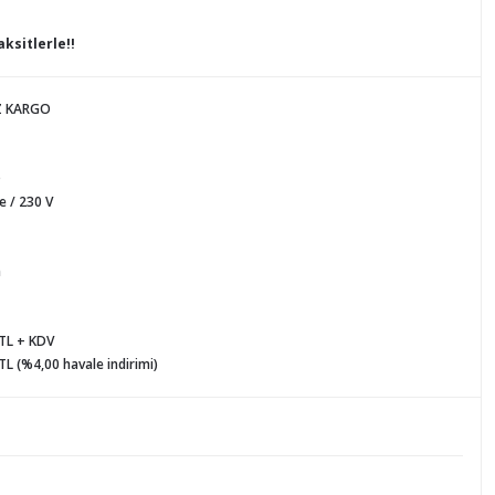
ksitlerle!!
Z KARGO
D
 / 230 V
h
 TL + KDV
TL (%4,00 havale indirimi)