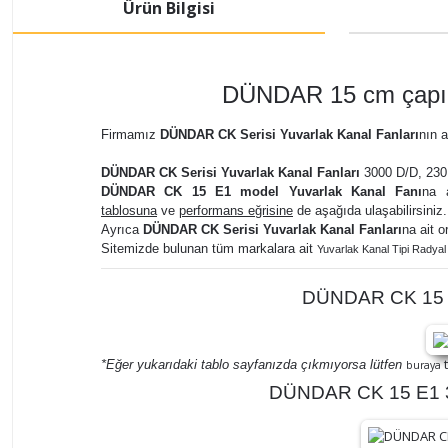
Ürün Bilgisi
DÜNDAR 15 cm çapınd
Firmamız
DÜNDAR CK Serisi Yuvarlak Kanal Fanları
nın a
DÜNDAR CK Serisi Yuvarlak Kanal Fanları
3000 D/D, 230 
DÜNDAR CK 15 E1 model Yuvarlak Kanal Fanı
na a
tablosuna
ve
performans eğrisine
de aşağıda ulaşabilirsiniz.
Ayrıca
DÜNDAR CK Serisi Yuvarlak Kanal Fanları
na ait o
Sitemizde bulunan tüm markalara ait
Yuvarlak Kanal Tipi Radyal 
DÜNDAR CK 15 E1
t
*Eğer yukarıdaki tablo sayfanızda çıkmıyorsa lütfen
buraya
DÜNDAR CK 15 E1 30