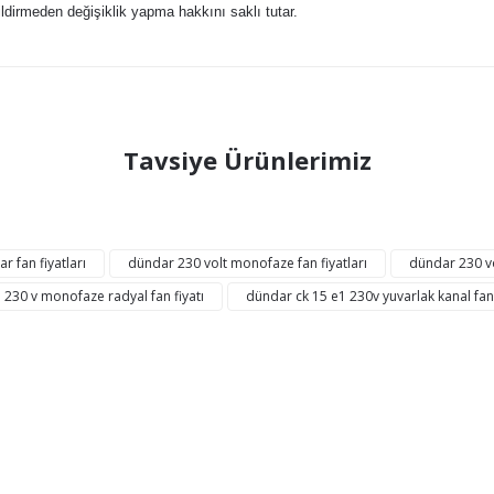
ldirmeden değişiklik yapma hakkını saklı tutar.
ğer konularda yetersiz gördüğünüz noktaları öneri formunu kullanarak tarafı
Tavsiye Ürünlerimiz
Bu ürüne ilk yorumu siz yapın!
Yorum Yaz
AYNI GÜN
KARGO
KARGO
r fan fiyatları
dündar 230 volt monofaze fan fiyatları
dündar 230 vo
BEDAVA
 230 v monofaze radyal fan fiyatı
dündar ck 15 e1 230v yuvarlak kanal fanı
Gönder