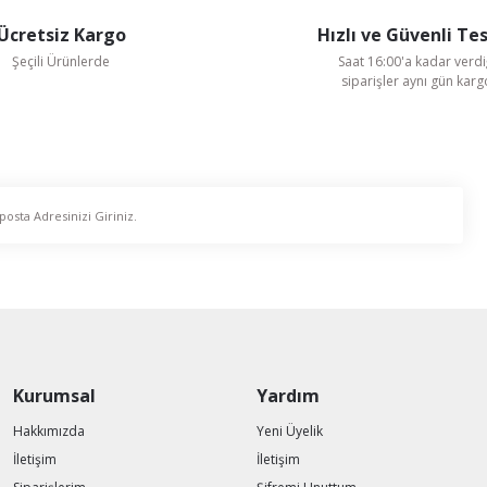
Ücretsiz Kargo
Hızlı ve Güvenli Te
Şeçili Ürünlerde
Saat 16:00'a kadar verdi
siparişler aynı gün kar
Ayas Aspiratör
 Fan
Ayas 30 cm çapında DRAF-300-2K-M 2450 D/D 220 V Monofaze
6.990,18 TL
%59
2.900,92 TL
Kurumsal
Yardım
KDV Dahildir
Hakkımızda
Yeni Üyelik
İletişim
İletişim