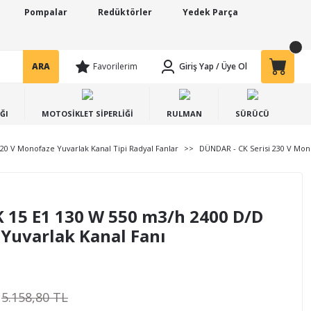
Pompalar
Redüktörler
Yedek Parça
ARA
Favorilerim
Giriş Yap
/
Üye Ol
ĞI
MOTOSİKLET SİPERLİĞİ
RULMAN
SÜRÜCÜ
20 V Monofaze Yuvarlak Kanal Tipi Radyal Fanlar
DÜNDAR - CK Serisi 230 V Mono
 15 E1 130 W 550 m3/h 2400 D/D
Yuvarlak Kanal Fanı
5.158,80 TL