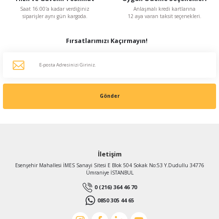
Saat 16:00'a kadar verdiğiniz
Anlaşmalı kredi kartlarına
siparişler aynı gün kargoda.
12 aya varan taksit seçenekleri.
Fırsatlarımızı Kaçırmayın!
Gönder
İletişim
Esenşehir Mahallesi İMES Sanayi Sitesi E Blok 504 Sokak No:53 Y.Dudullu 34776
Ümraniye İSTANBUL
0 (216) 364 46 70
0850 305 44 65