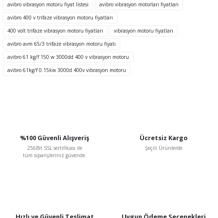
avibro vibrasyon motoru fiyat listesi
avibro vibrasyon motorları fiyatları
Ürün resmi kalitesiz, bozuk veya görüntülenemiyor.
avibro 400 v trifaze vibrasyon motoru fiyatları
Ürün açıklamasında eksik bilgiler bulunuyor.
400 volt trifaze vibrasyon motoru fiyatları
vibrasyon motoru fiyatları
Ürün bilgilerinde hatalar bulunuyor.
avibro avm 65/3 trifaze vibrasyon motoru fiyatı
Ürün fiyatı diğer sitelerden daha pahalı.
avibro 61 kg/f 150 w 3000dd 400 v vibrasyon motoru
Bu ürüne benzer farklı alternatifler olmalı.
avibro 61kg/f 0.15kw 3000d 400v vibrasyon motoru
Gönder
%100 Güvenli Alışveriş
Ücretsiz Kargo
256Bit SSL sertifikası ile
Şeçili Ürünlerde
tüm siparişleriniz güvende.
Hızlı ve Güvenli Teslimat
Uygun Ödeme Seçenekleri