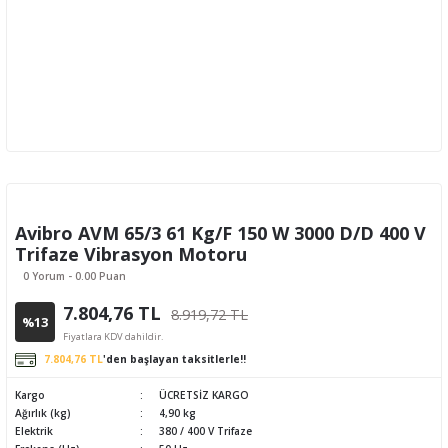
Avibro AVM 65/3 61 Kg/F 150 W 3000 D/D 400 V
Trifaze Vibrasyon Motoru
0 Yorum - 0.00 Puan
7.804,76 TL
8.919,72 TL
%13
Fiyatlara KDV dahildir.
7.804,76 TL
'den başlayan taksitlerle!!
Kargo
ÜCRETSİZ KARGO
Ağırlık (kg)
4,90 kg
Elektrik
380 / 400 V Trifaze