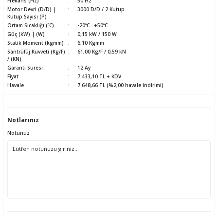
Frekans (Hz)
50 Hz
Motor Devri (D/D) |
3000 D/D / 2 Kutup
Kutup Sayısı (P)
Ortam Sıcaklığı (ºC)
-20ºC...+50ºC
Güç (kW) | (W)
0,15 kW / 150 W
Statik Moment (kgmm)
6,10 Kgmm
Santrüfüj Kuvveti (Kg/F)
61,00 Kg/F / 0,59 kN
/ (KN)
Garanti Süresi
12 Ay
Fiyat
7.433,10 TL + KDV
Havale
7.648,66 TL (%2,00 havale indirimi)
Notlarınız
Notunuz