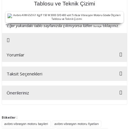
Tablosu ve Teknik Çizimi
*Eğer yukarıdaki tablo sayfanızda çıkmıyorsa lütfen
tıklayınız.
buraya
Yorumlar
Taksit Seçenekleri
Bu ürüne ilk yorumu siz yapın!
Önerileriniz
Yorum Yaz
Bu ürünün fiyat bilgisi, resim, ürün açıklamalarında ve diğer
konularda yetersiz gördüğünüz noktaları öneri formunu kullanarak
tarafımıza iletebilirsiniz.
Etiketler :
Görüş ve önerileriniz için teşekkür ederiz.
avibro vibrasyon motoru bayileri
avibro vibrasyon motoru fiyatları