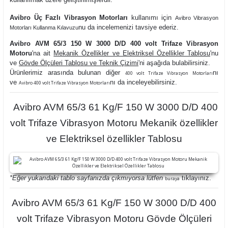
Avibro Üç Fazlı Vibrasyon Motorları
kullanımı
için
Avibro Vibrasyon
nu da
incelemenizi tavsiye ederiz.
Motorları Kullanma Kılavuzu
Avibro AVM 65/3 150 W 3000 D/D 400 volt Trifaze Vibrasyon
Motoru
'na ait
Mekanik Özellikler ve Elektriksel Özellikler Tablosu
'nu
ve
Gövde Ölçüleri Tablosu ve Teknik Çizimi
'ni aşağıda bulabilirsiniz.
Ürünlerimiz arasında bulunan diğer
nı
400 volt Trifaze Vibrasyon Motorları
ve
nı da inceleyebilirsiniz.
Avibro 400 volt Trifaze Vibrasyon Motorları
Avibro AVM 65/3 61 Kg/F 150 W 3000 D/D 400
volt Trifaze Vibrasyon Motoru Mekanik özellikler
ve Elektriksel özellikler Tablosu
*Eğer yukarıdaki tablo sayfanızda çıkmıyorsa lütfen
tıklayınız.
buraya
Avibro AVM 65/3 61 Kg/F 150 W 3000 D/D 400
volt Trifaze Vibrasyon Motoru Gövde Ölçüleri