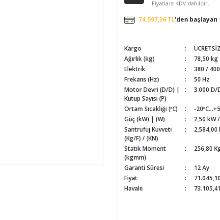
Fiyatlara KDV dahildir.
74.597,36 TL
'den başlayan 
Kargo
ÜCRETSİ
Ağırlık (kg)
78,50 kg
Elektrik
380 / 400
Frekans (Hz)
50 Hz
Motor Devri (D/D) |
3.000 D/D
Kutup Sayısı (P)
Ortam Sıcaklığı (ºC)
-20ºC...+
Güç (kW) | (W)
2,50 kW 
Santrüfüj Kuvveti
2,584,00 
(Kg/F) / (KN)
Statik Moment
256,80 
(kgmm)
Garanti Süresi
12 Ay
Fiyat
71.045,1
Havale
73.105,41