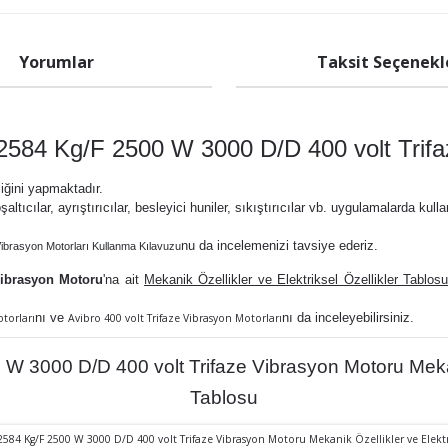
Yorumlar
Taksit Seçenekl
2584 Kg/F 2500 W 3000 D/D 400 volt Trifa
liğini yapmaktadır.
şaltıcılar, ayrıştırıcılar, besleyici huniler, sıkıştırıcılar vb. uygulamalarda kulla
nu da
incelemenizi tavsiye ederiz.
Vibrasyon Motorları Kullanma Kılavuzu
Vibrasyon Motoru
'na ait
Mekanik Özellikler ve Elektriksel Özellikler Tablos
nı ve
nı da inceleyebilirsiniz.
otorları
Avibro 400 volt Trifaze Vibrasyon Motorları
3000 D/D 400 volt Trifaze Vibrasyon Motoru Mekanik 
Tablosu