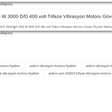
ıklayınız.
W 3000 D/D 400 volt Trifaze Vibrasyon Motoru Gövde
ıklayınız.
ğer konularda yetersiz gördüğünüz noktaları öneri formunu kullanarak tarafı
Bu ürüne ilk yorumu siz yapın!
otoru fiyatları
avibro vibrasyon motoru fiyatları
avibro vibrasyon 
ze vibrasyon motoru fiyatları
avibro avm 2500/3 trifaze vibrasyon motoru f
Yorum Yaz