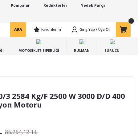
Pompalar
Redüktörler
Yedek Parça
ARA
Favorilerim
Giriş Yap
/
Üye Ol
ĞI
MOTOSİKLET SİPERLİĞİ
RULMAN
SÜRÜCÜ
/3 2584 Kg/F 2500 W 3000 D/D 400
syon Motoru
L
85.254,12 TL