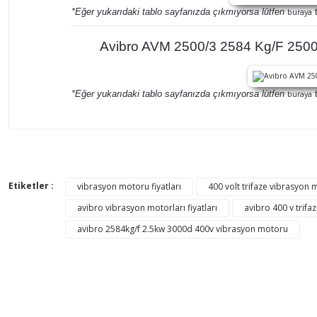
*Eğer yukarıdaki tablo sayfanızda çıkmıyorsa lütfen
t
buraya
Avibro AVM 2500/3 2584 Kg/F 2500 
*Eğer yukarıdaki tablo sayfanızda çıkmıyorsa lütfen
t
buraya
Bu ürünün fiyat bilgisi, resim, ürün açıklamalarında ve di
Görüş ve önerileriniz için teşekkür ederiz.
Etiketler :
vibrasyon motoru fiyatları
400 volt trifaze vibrasyon m
avibro vibrasyon motorları fiyatları
avibro 400 v trifa
Ürün resmi kalitesiz, bozuk veya görüntülenemiyor.
avibro 2584kg/f 2.5kw 3000d 400v vibrasyon motoru
Ürün açıklamasında eksik bilgiler bulunuyor.
Ürün bilgilerinde hatalar bulunuyor.
Ürün fiyatı diğer sitelerden daha pahalı.
Bu ürüne benzer farklı alternatifler olmalı.