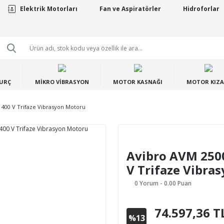
Elektrik Motorları
Fan ve Aspiratörler
Hidroforlar
BURÇ
MİKRO VİBRASYON
MOTOR KASNAĞI
MOTOR KIZA
 400 V Trifaze Vibrasyon Motoru
Avibro AVM 2500
V Trifaze Vibra
0 Yorum - 0.00 Puan
74.597,36 T
%13