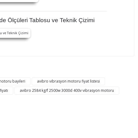
 Ölçüleri Tablosu ve Teknik Çizimi
mıza iletebilirsiniz.
motoru bayileri
avibro vibrasyon motoru fiyat listesi
iyatı
avibro 2584 kg/f 2500w 3000d 400v vibrasyon motoru