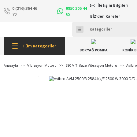
İletişim Bilgileri
0 (216) 364 46
0850 305 44
70
65
BİZ'den Kareler
Tüm Kategoriler
BORYAĞ POMPA
KONİK 
Anasayfa
Vibrasyon Motoru
380 V Trifaze Vibrasyon Motoru
Avibro