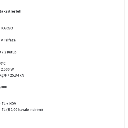
taksitlerle!!
Z KARGO
 V Trifaze
 / 2 Kutup
50ºC
/ 2.500 W
Kg/F / 25,34 kN
Kgmm
0 TL + KDV
 TL (%2,00 havale indirimi)