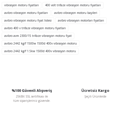
Görüş ve önerileriniz için teşekkür ederiz.
vibrasyon motoru fiyatları
400 volt trifaze vibrasyon motoru fiyatları
avibro vibrasyon motoru fiyatları
avibro vibrasyon motoru bayileri
Ürün resmi kalitesiz, bozuk veya görüntülenemiyor.
avibro vibrasyon motoru fiyat listesi
avibro vibrasyon motorları fiyatları
Ürün açıklamasında eksik bilgiler bulunuyor.
avibro 400 v trifaze vibrasyon motoru fiyatları
Ürün bilgilerinde hatalar bulunuyor.
avibro avm 2300/15 trifaze vibrasyon motoru fiyat
Ürün fiyatı diğer sitelerden daha pahalı.
avibro 2442 kg/f 1500w 1500d 400v vibrasyon motoru
Bu ürüne benzer farklı alternatifler olmalı.
avibro 2442 kg/f 1.5kw 1500d 400v vibrasyon motoru
Gönder
%100 Güvenli Alışveriş
Ücretsiz Kargo
256Bit SSL sertifikası ile
Şeçili Ürünlerde
tüm siparişleriniz güvende.