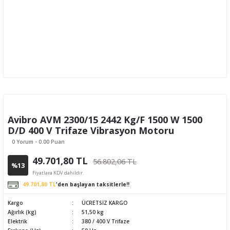
Avibro AVM 2300/15 2442 Kg/F 1500 W 1500
D/D 400 V Trifaze Vibrasyon Motoru
0 Yorum - 0.00 Puan
49.701,80 TL
56.802,06 TL
%13
Fiyatlara KDV dahildir.
49.701,80 TL
'den başlayan taksitlerle!!
Kargo
ÜCRETSİZ KARGO
Ağırlık (kg)
51,50 kg
Elektrik
380 / 400 V Trifaze