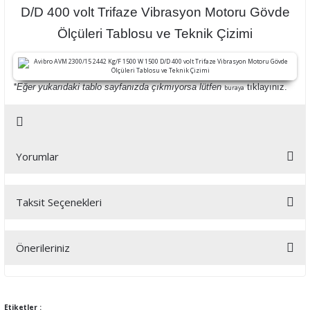
D/D 400 volt Trifaze Vibrasyon Motoru Gövde
Ölçüleri Tablosu ve Teknik Çizimi
*Eğer yukarıdaki tablo sayfanızda çıkmıyorsa lütfen
tıklayınız.
buraya
Yorumlar
Taksit Seçenekleri
Bu ürüne ilk yorumu siz yapın!
Önerileriniz
Yorum Yaz
Bu ürünün fiyat bilgisi, resim, ürün açıklamalarında ve diğer
konularda yetersiz gördüğünüz noktaları öneri formunu kullanarak
tarafımıza iletebilirsiniz.
Etiketler :