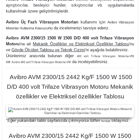
ayrıştırıcılar, besleyici huniler, sıkıştırıcılar vb. uygulamalarda
kullanılmak üzere geliştirilmişlerdir.
Avibro Üç Fazlı Vibrasyon Motorları
kullanımı
için
Avibro Vibrasyon
nu da
incelemenizi tavsiye ederiz.
Motorları Kullanma Kılavuzu
Avibro AVM 2300/15 1500 W 1500 D/D 400 volt Trifaze Vibrasyon
Motoru
'na ait
Mekanik Özellikler ve Elektriksel Özellikler Tablosu
'nu
ve
Gövde Ölçüleri Tablosu ve Teknik Çizimi
'ni aşağıda bulabilirsiniz.
Ürünlerimiz arasında bulunan diğer
nı
400 volt Trifaze Vibrasyon Motorları
ve
nı da inceleyebilirsiniz.
Avibro 400 volt Trifaze Vibrasyon Motorları
Avibro AVM 2300/15 2442 Kg/F 1500 W 1500
D/D 400 volt Trifaze Vibrasyon Motoru Mekanik
özellikler ve Elektriksel özellikler Tablosu
*Eğer yukarıdaki tablo sayfanızda çıkmıyorsa lütfen
tıklayınız.
buraya
Avibro AVM 2300/15 2442 Kg/F 1500 W 1500