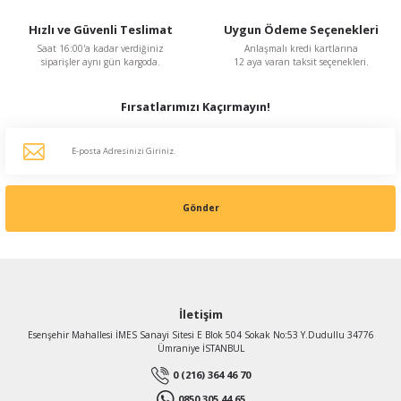
Hızlı ve Güvenli Teslimat
Uygun Ödeme Seçenekleri
Saat 16:00'a kadar verdiğiniz
Anlaşmalı kredi kartlarına
siparişler aynı gün kargoda.
12 aya varan taksit seçenekleri.
Fırsatlarımızı Kaçırmayın!
Gönder
İletişim
Esenşehir Mahallesi İMES Sanayi Sitesi E Blok 504 Sokak No:53 Y.Dudullu 34776
Ümraniye İSTANBUL
0 (216) 364 46 70
0850 305 44 65