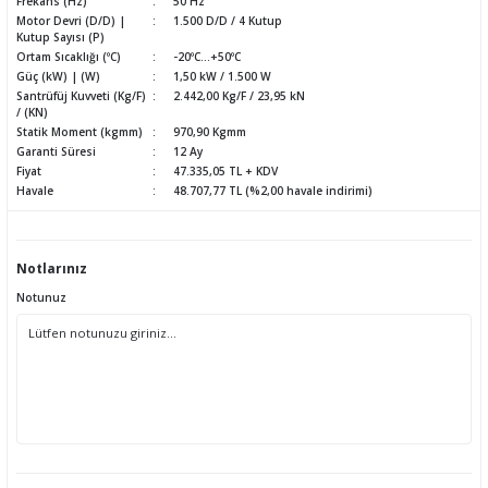
Frekans (Hz)
50 Hz
Motor Devri (D/D) |
1.500 D/D / 4 Kutup
Kutup Sayısı (P)
Ortam Sıcaklığı (ºC)
-20ºC...+50ºC
Güç (kW) | (W)
1,50 kW / 1.500 W
Santrüfüj Kuvveti (Kg/F)
2.442,00 Kg/F / 23,95 kN
/ (KN)
Statik Moment (kgmm)
970,90 Kgmm
Garanti Süresi
12 Ay
Fiyat
47.335,05 TL + KDV
Havale
48.707,77 TL (%2,00 havale indirimi)
Notlarınız
Notunuz