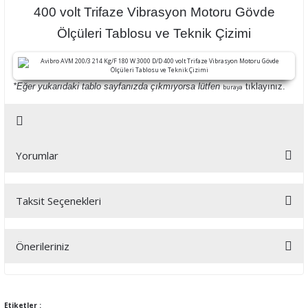
400 volt Trifaze Vibrasyon Motoru Gövde
Ölçüleri Tablosu ve Teknik Çizimi
*Eğer yukarıdaki tablo sayfanızda çıkmıyorsa lütfen
tıklayınız.
buraya
Yorumlar
Taksit Seçenekleri
Bu ürüne ilk yorumu siz yapın!
Önerileriniz
Yorum Yaz
Bu ürünün fiyat bilgisi, resim, ürün açıklamalarında ve diğer
konularda yetersiz gördüğünüz noktaları öneri formunu kullanarak
tarafımıza iletebilirsiniz.
Etiketler :