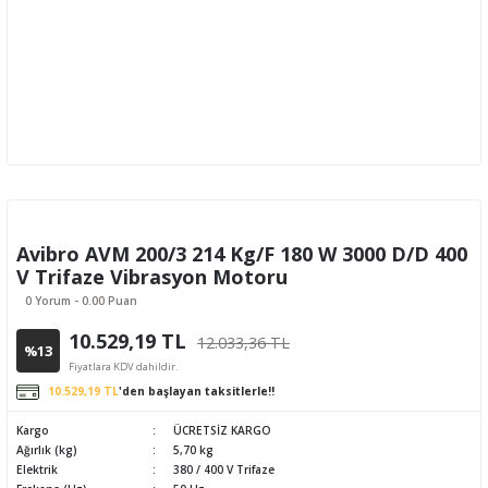
Avibro AVM 200/3 214 Kg/F 180 W 3000 D/D 400
V Trifaze Vibrasyon Motoru
0 Yorum - 0.00 Puan
10.529,19 TL
12.033,36 TL
%13
Fiyatlara KDV dahildir.
10.529,19 TL
'den başlayan taksitlerle!!
Kargo
ÜCRETSİZ KARGO
Ağırlık (kg)
5,70 kg
Elektrik
380 / 400 V Trifaze