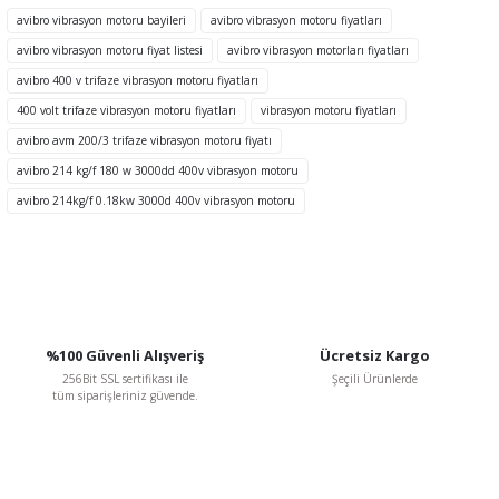
Görüş ve önerileriniz için teşekkür ederiz.
avibro vibrasyon motoru bayileri
avibro vibrasyon motoru fiyatları
avibro vibrasyon motoru fiyat listesi
avibro vibrasyon motorları fiyatları
Ürün resmi kalitesiz, bozuk veya görüntülenemiyor.
avibro 400 v trifaze vibrasyon motoru fiyatları
Ürün açıklamasında eksik bilgiler bulunuyor.
400 volt trifaze vibrasyon motoru fiyatları
vibrasyon motoru fiyatları
Ürün bilgilerinde hatalar bulunuyor.
avibro avm 200/3 trifaze vibrasyon motoru fiyatı
Ürün fiyatı diğer sitelerden daha pahalı.
avibro 214 kg/f 180 w 3000dd 400v vibrasyon motoru
Bu ürüne benzer farklı alternatifler olmalı.
avibro 214kg/f 0.18kw 3000d 400v vibrasyon motoru
Gönder
%100 Güvenli Alışveriş
Ücretsiz Kargo
256Bit SSL sertifikası ile
Şeçili Ürünlerde
tüm siparişleriniz güvende.