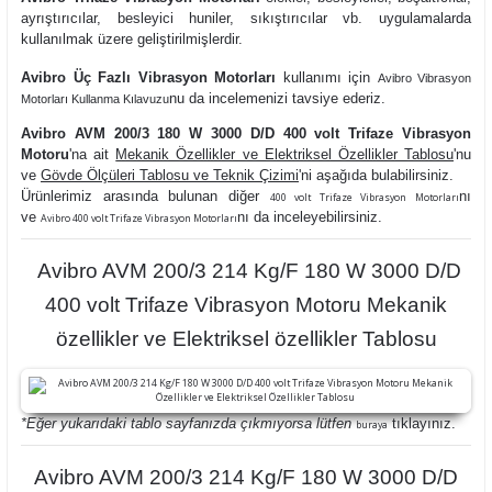
ayrıştırıcılar, besleyici huniler, sıkıştırıcılar vb. uygulamalarda
kullanılmak üzere geliştirilmişlerdir.
Avibro Üç Fazlı Vibrasyon Motorları
kullanımı
için
Avibro Vibrasyon
nu da
incelemenizi tavsiye ederiz.
Motorları Kullanma Kılavuzu
Avibro AVM 200/3 180 W 3000 D/D 400 volt Trifaze Vibrasyon
Motoru
'na ait
Mekanik Özellikler ve Elektriksel Özellikler Tablosu
'nu
ve
Gövde Ölçüleri Tablosu ve Teknik Çizimi
'ni aşağıda bulabilirsiniz.
Ürünlerimiz arasında bulunan diğer
nı
400 volt Trifaze Vibrasyon Motorları
ve
nı da inceleyebilirsiniz.
Avibro 400 volt Trifaze Vibrasyon Motorları
Avibro AVM 200/3 214 Kg/F 180 W 3000 D/D
400 volt Trifaze Vibrasyon Motoru Mekanik
özellikler ve Elektriksel özellikler Tablosu
*Eğer yukarıdaki tablo sayfanızda çıkmıyorsa lütfen
tıklayınız.
buraya
Avibro AVM 200/3 214 Kg/F 180 W 3000 D/D