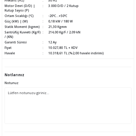
Frekans (Hz)
50 Hz
Motor Devri (D/D) |
3.000 D/D / 2 Kutup
Kutup Sayısı (P)
Ortam Sıcaklığı (ºC)
-20ºC...+50ºC
Güç (kW) | (W)
0,18 kW / 180 W
Statik Moment (kgmm)
21,30 Kgmm
Santrüfüj Kuvveti (Kg/F)
214,00 Kg/F / 2,09 kN
/ (KN)
Garanti Süresi
12 Ay
Fiyat
10.027,80 TL + KDV
Havale
10.318,61 TL (%2,00 havale indirimi)
Notlarınız
Notunuz