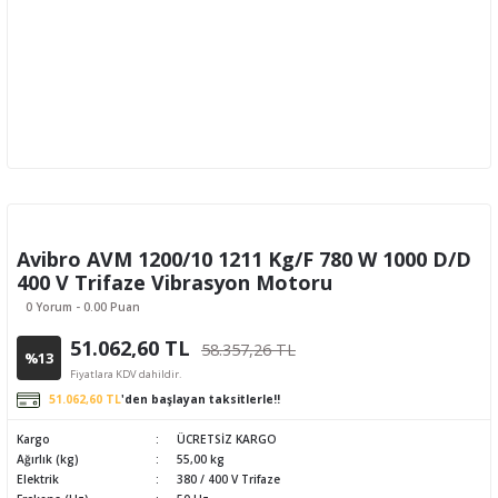
Avibro AVM 1200/10 1211 Kg/F 780 W 1000 D/D
400 V Trifaze Vibrasyon Motoru
0 Yorum - 0.00 Puan
51.062,60 TL
58.357,26 TL
%13
Fiyatlara KDV dahildir.
51.062,60 TL
'den başlayan taksitlerle!!
Kargo
ÜCRETSİZ KARGO
Ağırlık (kg)
55,00 kg
Elektrik
380 / 400 V Trifaze