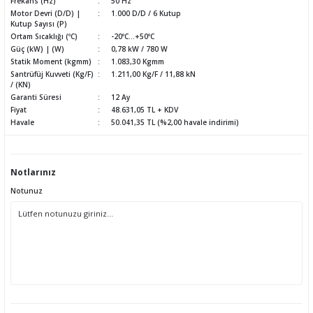
Frekans (Hz)
50 Hz
Motor Devri (D/D) |
1.000 D/D / 6 Kutup
Kutup Sayısı (P)
Ortam Sıcaklığı (ºC)
-20ºC...+50ºC
Güç (kW) | (W)
0,78 kW / 780 W
Statik Moment (kgmm)
1.083,30 Kgmm
Santrüfüj Kuvveti (Kg/F)
1.211,00 Kg/F / 11,88 kN
/ (KN)
Garanti Süresi
12 Ay
Fiyat
48.631,05 TL + KDV
Havale
50.041,35 TL (%2,00 havale indirimi)
Notlarınız
Notunuz