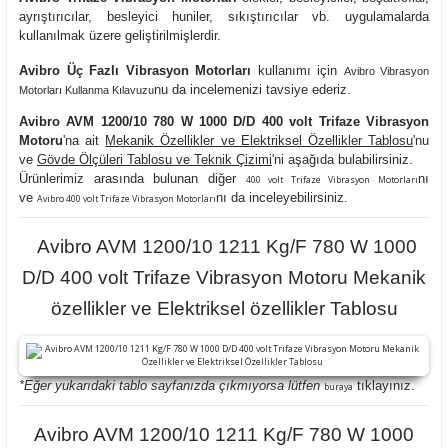
ayrıştırıcılar, besleyici huniler, sıkıştırıcılar vb. uygulamalarda
kullanılmak üzere geliştirilmişlerdir.
Avibro Üç Fazlı Vibrasyon Motorları
kullanımı
için
Avibro Vibrasyon
nu da
incelemenizi tavsiye ederiz.
Motorları Kullanma Kılavuzu
Avibro AVM 1200/10 780 W 1000 D/D 400 volt Trifaze Vibrasyon
Motoru
'na ait
Mekanik Özellikler ve Elektriksel Özellikler Tablosu
'nu
ve
Gövde Ölçüleri Tablosu ve Teknik Çizimi
'ni aşağıda bulabilirsiniz.
Ürünlerimiz arasında bulunan diğer
nı
400 volt Trifaze Vibrasyon Motorları
ve
nı da inceleyebilirsiniz.
Avibro 400 volt Trifaze Vibrasyon Motorları
Avibro AVM 1200/10 1211 Kg/F 780 W 1000
D/D 400 volt Trifaze Vibrasyon Motoru Mekanik
özellikler ve Elektriksel özellikler Tablosu
*Eğer yukarıdaki tablo sayfanızda çıkmıyorsa lütfen
tıklayınız.
buraya
Avibro AVM 1200/10 1211 Kg/F 780 W 1000