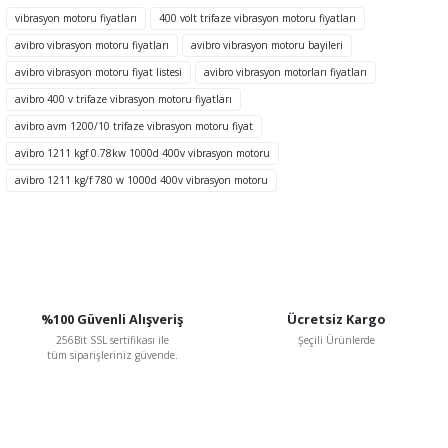
Görüş ve önerileriniz için teşekkür ederiz.
vibrasyon motoru fiyatları
400 volt trifaze vibrasyon motoru fiyatları
avibro vibrasyon motoru fiyatları
avibro vibrasyon motoru bayileri
Ürün resmi kalitesiz, bozuk veya görüntülenemiyor.
avibro vibrasyon motoru fiyat listesi
avibro vibrasyon motorları fiyatları
Ürün açıklamasında eksik bilgiler bulunuyor.
avibro 400 v trifaze vibrasyon motoru fiyatları
Ürün bilgilerinde hatalar bulunuyor.
avibro avm 1200/10 trifaze vibrasyon motoru fiyat
Ürün fiyatı diğer sitelerden daha pahalı.
avibro 1211 kgf 0.78kw 1000d 400v vibrasyon motoru
Bu ürüne benzer farklı alternatifler olmalı.
avibro 1211 kg/f 780 w 1000d 400v vibrasyon motoru
Gönder
%100 Güvenli Alışveriş
Ücretsiz Kargo
256Bit SSL sertifikası ile
Şeçili Ürünlerde
tüm siparişleriniz güvende.