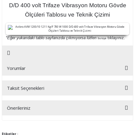
D/D 400 volt Trifaze Vibrasyon Motoru Gövde
Ölçüleri Tablosu ve Teknik Çizimi
*Eğer yukarıdaki tablo sayfanızda çıkmıyorsa lütfen
tıklayınız.
buraya
Yorumlar
Taksit Seçenekleri
Bu ürüne ilk yorumu siz yapın!
Önerileriniz
Yorum Yaz
Bu ürünün fiyat bilgisi, resim, ürün açıklamalarında ve diğer
konularda yetersiz gördüğünüz noktaları öneri formunu kullanarak
tarafımıza iletebilirsiniz.
Etiketler :