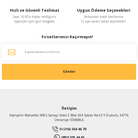
Hızlı ve Güvenli Teslimat
Uygun Ödeme Seçenekleri
Saat 16:00'a kadar verdiğiniz
Anlaşmalı kredi kartlarına
siparişler aynı gün kargoda.
12 aya varan taksit seçenekleri.
Fırsatlarımızı Kaçırmayın!
Gönder
İletişim
Esenşehir Mahallesi İMES Sanayi Sitesi E Blok 504 Sokak No:53 Y.Dudullu 34776
Ümraniye İSTANBUL
0 (216) 364 46 70
0850 305 44 65